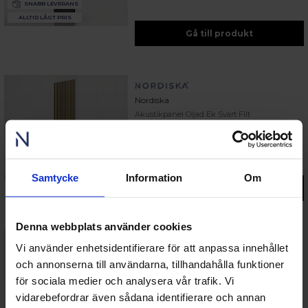
SNABB LEVERANS
ALLTID LÅGT PRIS
Gå till produkt
Nordiska
Akustikpanel Oljad Ek Svart Filt
2400x600x21mm
649 kr/st
SNABB LEVERANS
ALLTID LÅGT PRIS
Samtycke
Information
Om
Gå till produkt
Denna webbplats använder cookies
Vi använder enhetsidentifierare för att anpassa innehållet
Nordiska
och annonserna till användarna, tillhandahålla funktioner
Akustikpanel Svart Ek 2400x600x21mm
för sociala medier och analysera vår trafik. Vi
649 kr/st
vidarebefordrar även sådana identifierare och annan