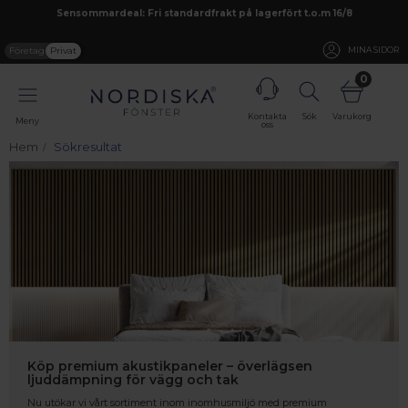
Sensommardeal: Fri standardfrakt på lagerfört t.o.m 16/8
Företag
Privat
MINA SIDOR
0
Kontakta
Sök
Varukorg
Meny
oss
Hem
Sökresultat
Köp premium akustikpaneler – överlägsen
ljuddämpning för vägg och tak
Nu utökar vi vårt sortiment inom inomhusmiljö med premium