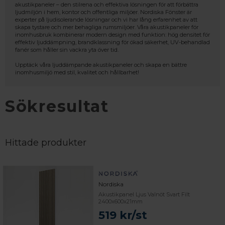
akustikpaneler – den stilrena och effektiva lösningen för att förbättra
ljudmiljön i hem, kontor och offentliga miljöer. Nordiska Fönster är
experter på ljudisolerande lösningar och vi har lång erfarenhet av att
skapa tystare och mer behagliga rumsmiljöer. Våra akustikpaneler för
inomhusbruk kombinerar modern design med funktion: hög densitet för
effektiv ljuddämpning, brandklassning för ökad säkerhet, UV-behandlad
fanér som håller sin vackra yta över tid.
Upptäck våra ljuddämpande akustikpaneler och skapa en bättre
inomhusmiljö med stil, kvalitet och hållbarhet!
Sökresultat
Hittade produkter
Nordiska
Akustikpanel Ljus Valnöt Svart Filt
2400x600x21mm
519 kr/st
 – med fokus på kvalitet, omtanke och djup kompetens.