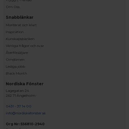
Om Oss
Snabblänkar
Monterat och klart
Inspiration
Kunskapsbanken
Vanliga frågor och svar
Återförsäljare
Omdömen
Lediga jobb
Black Month
Nordiska Fönster
Lagegatan 24
262 71 Ängelholm
0431 - 37 14 00
info@nordiskafonster.se
Org Nr: 556810-2940