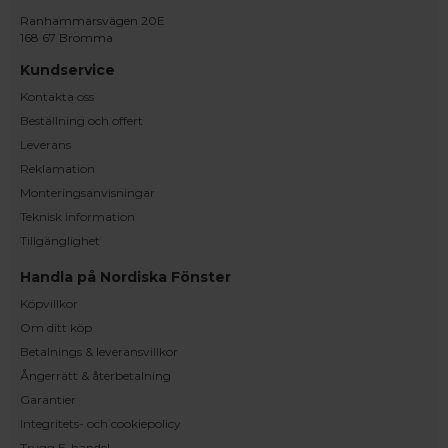
Ranhammarsvägen 20E
168 67 Bromma
Kundservice
Kontakta oss
Beställning och offert
Leverans
Reklamation
Monteringsanvisningar
Teknisk information
Tillgänglighet
Handla på Nordiska Fönster
Köpvillkor
Om ditt köp
Betalnings & leveransvillkor
Ångerrätt & återbetalning
Garantier
Integritets- och cookiepolicy
Trygg E-handel