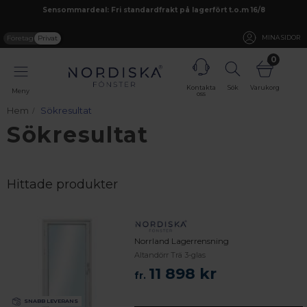
Sensommardeal: Fri standardfrakt på lagerfört t.o.m 16/8
Företag
Privat
MINA SIDOR
0
Kontakta
Sök
Varukorg
Meny
oss
Hem
Sökresultat
Sökresultat
Hittade produkter
Norrland Lagerrensning
Altandörr Trä 3-glas
11 898 kr
fr.
SNABB LEVERANS