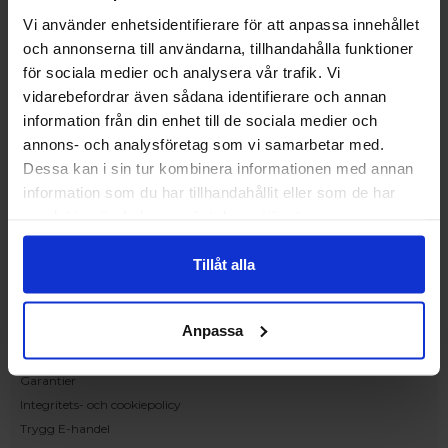
Ranhammarsvägen 20E
168 67 Bromma
Vi använder enhetsidentifierare för att anpassa innehållet
och annonserna till användarna, tillhandahålla funktioner
Kundservice
för sociala medier och analysera vår trafik. Vi
Kontakta oss
vidarebefordrar även sådana identifierare och annan
Beställning och offert
information från din enhet till de sociala medier och
Leverans
annons- och analysföretag som vi samarbetar med.
Reklamation
Dessa kan i sin tur kombinera informationen med annan
Monteringsanvisningar
information som du har tillhandahållit eller som de har
Teknisk information
samlat in när du har använt deras tjänster.
Tillgänglighet
Handla på Nordiska Fönster
Tillåt alla
Köpvillkor
Om ditt köp
Anpassa
Betalnings & leveransvillkor
Ångerrätt & återbetalning
Garantier
Integritets- och cookiepolicy
Trygg E-handel