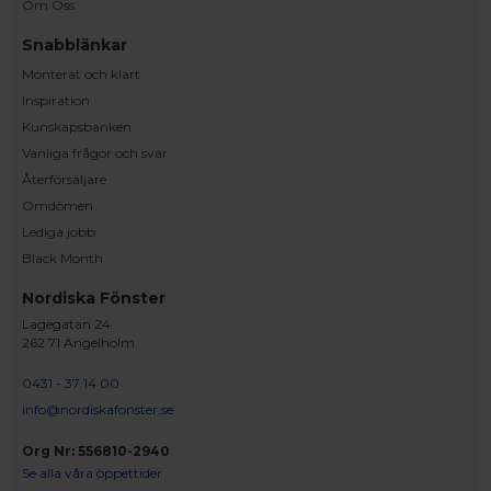
Om Oss
Snabblänkar
Monterat och klart
Inspiration
Kunskapsbanken
Vanliga frågor och svar
Återförsäljare
Omdömen
Lediga jobb
Black Month
Nordiska Fönster
Lagegatan 24
262 71 Ängelholm
0431 - 37 14 00
info@nordiskafonster.se
Org Nr: 556810-2940
Se alla våra öppettider