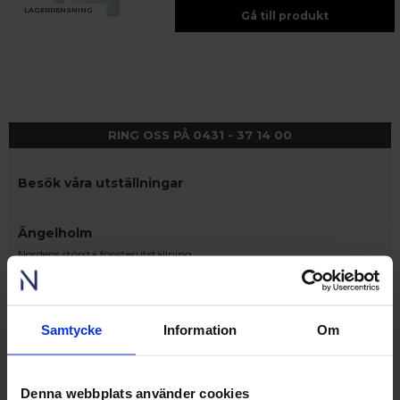
LAGERRENSNING
Gå till produkt
RING OSS PÅ 0431 - 37 14 00
Besök våra utställningar
Ängelholm
Nordens största fönsterutställning
finns på Lagegatan 24 i Ängelholm
Se video från vårt showroom
Samtycke
Information
Om
Stockholm
Upplev och inspireras av våra produkter
hos Victrix inredarna.
 – med fokus på kvalitet, omtanke och djup kompetens.
Denna webbplats använder cookies