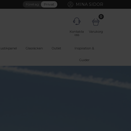
MINA SIDOR
Företag
Privat
0
Kontakta
Varukorg
oss
ustikpanel
Glasräcken
Outlet
Inspiration &
Guider