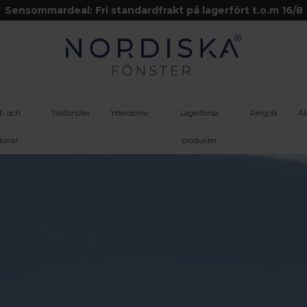
Sensommardeal: Fri standardfrakt på lagerfört t.o.m 16/8
t- och
Takfönster
Ytterdörrar
Lagerförda
Pergola
Ak
örrar
produkter