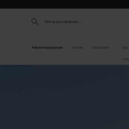
Paketerbjudande
Fönster
Altandörrar
Skju
vikd