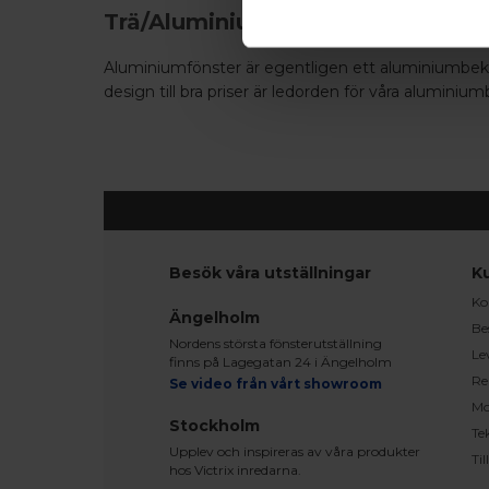
Trä/Aluminium - Fönster - Inåtgå
Aluminiumfönster är egentligen ett aluminiumbeklä
design till bra priser är ledorden för våra aluminiu
Besök våra utställningar
K
Ko
Ängelholm
Be
Nordens största fönsterutställning
Le
finns på Lagegatan 24 i Ängelholm
Re
Se video från vårt showroom
Mo
Stockholm
Te
Upplev och inspireras av våra produkter
Ti
hos Victrix inredarna.