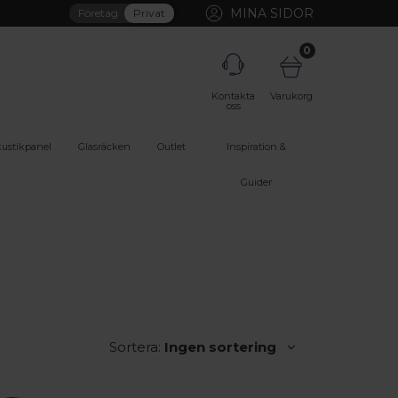
MINA SIDOR
Företag
Privat
0
Kontakta
Varukorg
oss
ustikpanel
Glasräcken
Outlet
Inspiration &
Guider
Sortera:
Ingen sortering