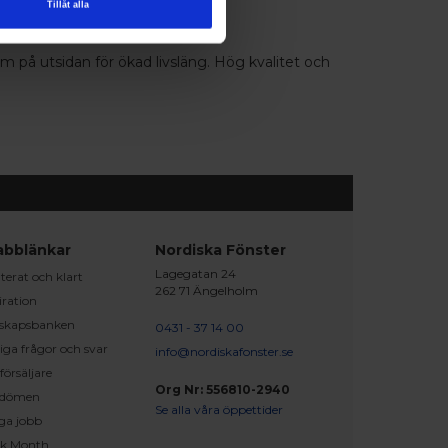
Tillåt alla
 på utsidan för ökad livsläng. Hög kvalitet och
abblänkar
Nordiska Fönster
Lagegatan 24
erat och klart
262 71 Ängelholm
iration
skapsbanken
0431 - 37 14 00
iga frågor och svar
info@nordiskafonster.se
försäljare
Org Nr: 556810-2940
dömen
Se alla våra öppettider
ga jobb
ck Month