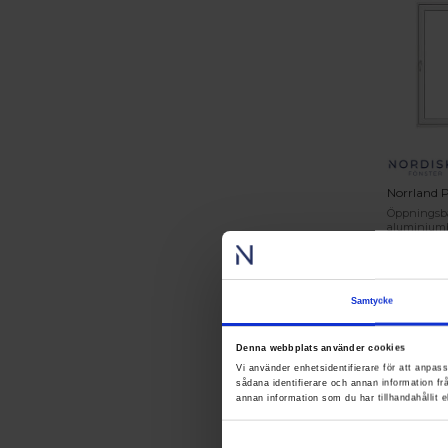
Norrland P
Öppningsba
aluminiumbe
karmhylsa 
6 0
fr.
Lägsta pri
Samtycke
dagarna:
Denna webbplats använder cookies
G
Vi använder enhetsidentifierare för att anpass
sådana identifierare och annan information f
annan information som du har tillhandahållit e