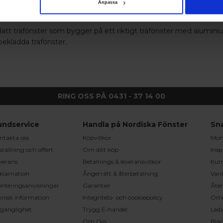
Anpassa
ende fönster - Nordiska Fönster
tt träfönster som bygger på ett riktigt träfönster med aluminium
mbeklädda träfönster.
RING OSS PÅ 0431 - 37 14 00
undservice
Handla på Nordiska Fönster
Sn
ntakta oss
Köpvillkor
Mont
ställning och offert
Om ditt köp
Insp
verans
Betalnings & leveransvillkor
Kun
klamation
Ångerrätt & återbetalning
Vanl
nteringsanvisningar
Garantier
Åter
knisk information
Integritets- och cookiepolicy
Om
llgänglighet
Trygg E-handel
Ledi
Om Oss
Bla