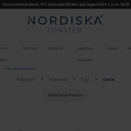
Sensommardeal: Fri standardfrakt på lagerfört t.o.m 16/8
t- och
Takfönster
Ytterdörrar
Lagerförda
Pergola
Ak
örrar
produkter
Inåtgående fönster
Kategori
Material
Typ
Serie
Norrland Passiv