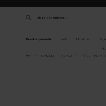
Paketerbjudande
Fönster
Altandörrar
Skju
vikd
Hem
BUNDLES
Fönster
Trä/Aluminium