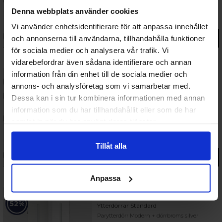
19 834 kr
fr.
Denna webbplats använder cookies
Lägsta pris senaste 30 dagarna:
19 834 kr
Vi använder enhetsidentifierare för att anpassa innehållet
och annonserna till användarna, tillhandahålla funktioner
Gå till produkt
för sociala medier och analysera vår trafik. Vi
vidarebefordrar även sådana identifierare och annan
information från din enhet till de sociala medier och
52%
annons- och analysföretag som vi samarbetar med.
Ytterdörrar Standard
Parytterdörr Nutid + dörrbroms silver
Dessa kan i sin tur kombinera informationen med annan
information som du har tillhandahållit eller som de har
samlat in när du har använt deras tjänster.
19 440 kr
fr.
Lägsta pris senaste 30 dagarna:
19 440 kr
Tillåt alla
Gå till produkt
Anpassa
52%
Ytterdörrar Standard
Parytterdörr Modern + dörrbroms silver