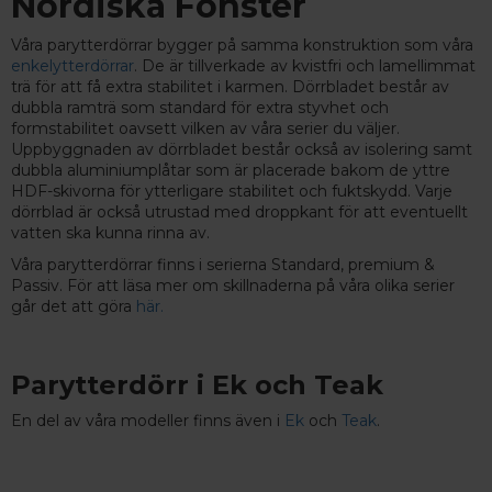
Nordiska Fönster
Våra parytterdörrar bygger på samma konstruktion som våra
enkelytterdörrar
. De är tillverkade av kvistfri och lamellimmat
trä för att få extra stabilitet i karmen. Dörrbladet består av
dubbla ramträ som standard för extra styvhet och
formstabilitet oavsett vilken av våra serier du väljer.
Uppbyggnaden av dörrbladet består också av isolering samt
dubbla aluminiumplåtar som är placerade bakom de yttre
HDF-skivorna för ytterligare stabilitet och fuktskydd. Varje
dörrblad är också utrustad med droppkant för att eventuellt
vatten ska kunna rinna av.
Våra parytterdörrar finns i serierna Standard, premium &
Passiv. För att läsa mer om skillnaderna på våra olika serier
går det att göra
här.
Parytterdörr i Ek och Teak
En del av våra modeller finns även i
Ek
och
Teak
.