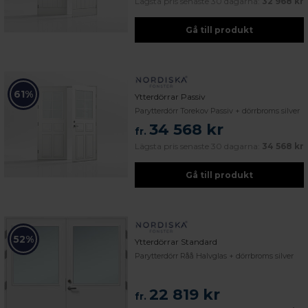
Lägsta pris senaste 30 dagarna:
32 968 kr
Gå till produkt
61%
Ytterdörrar Passiv
Parytterdörr Torekov Passiv + dörrbroms silver
34 568 kr
fr.
Lägsta pris senaste 30 dagarna:
34 568 kr
Gå till produkt
52%
Ytterdörrar Standard
Parytterdörr Råå Halvglas + dörrbroms silver
22 819 kr
fr.