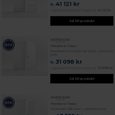
41 121 kr
fr.
Lägsta pris senaste 30 dagarna:
41 121 kr
Gå till produkt
61%
Ytterdörrar Passiv
Parytterdörr Kronoslätt Slät Passiv + dörrbroms
silver
31 098 kr
fr.
Lägsta pris senaste 30 dagarna:
31 098 kr
Gå till produkt
61%
Ytterdörrar Passiv
Parytterdörr Råå Passiv + dörrbroms silver