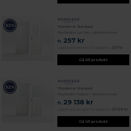
52%
Ytterdörrar Standard
Parytterdörr Lya Glas + dörrbroms silver
257 kr
fr.
Lägsta pris senaste 30 dagarna:
257 kr
Gå till produkt
52%
Ytterdörrar Standard
Parytterdörr Torekov + dörrbroms silver
29 138 kr
fr.
Lägsta pris senaste 30 dagarna:
29 138 kr
Gå till produkt