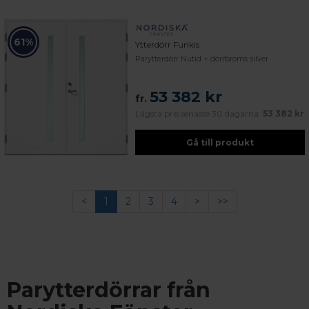
61%
Ytterdörr Funkis
Parytterdörr Nutid + dörrbroms silver
53 382 kr
fr.
Lägsta pris senaste 30 dagarna:
53 382 kr
Gå till produkt
<
1
2
3
4
>
>>
Parytterdörrar från