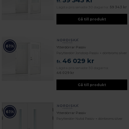
59 343 kr
fr.
Lägsta pris senaste 30 dagarna:
59 343 kr
Gå till produkt
61%
Ytterdörrar Passiv
Parytterdörr Jonstorp Passiv + dörrbroms silver
46 029 kr
fr.
Lägsta pris senaste 30 dagarna:
46 029 kr
Gå till produkt
61%
Ytterdörrar Passiv
Parytterdörr Nutid Passiv + dörrbroms silver