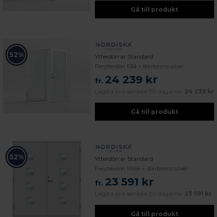
Gå till produkt
52%
Ytterdörrar Standard
Parytterdörr Råå + dörrbroms silver
24 239 kr
fr.
Lägsta pris senaste 30 dagarna:
24 239 kr
Gå till produkt
52%
Ytterdörrar Standard
Parytterdörr Mölle + dörrbroms silver
23 591 kr
fr.
Lägsta pris senaste 30 dagarna:
23 591 kr
Gå till produkt