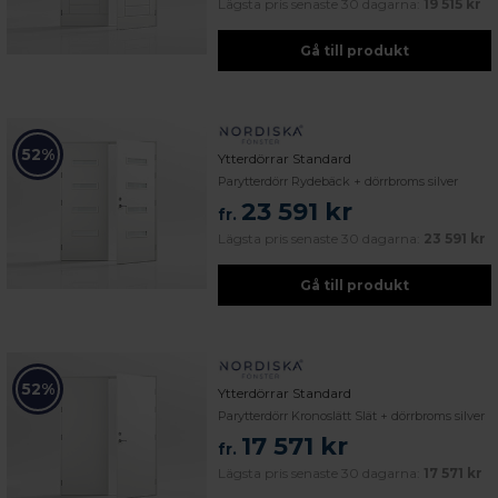
Lägsta pris senaste 30 dagarna:
19 515 kr
Gå till produkt
52%
Ytterdörrar Standard
Parytterdörr Rydebäck + dörrbroms silver
23 591 kr
fr.
Lägsta pris senaste 30 dagarna:
23 591 kr
Gå till produkt
52%
Ytterdörrar Standard
Parytterdörr Kronoslätt Slät + dörrbroms silver
17 571 kr
fr.
Lägsta pris senaste 30 dagarna:
17 571 kr