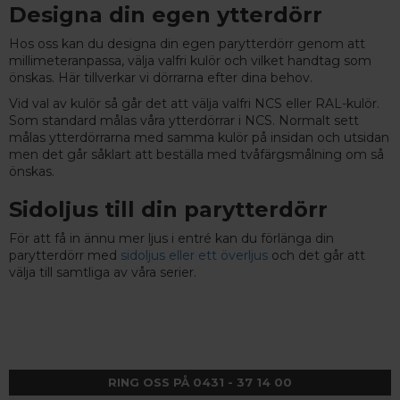
Designa din egen ytterdörr
Hos oss kan du designa din egen parytterdörr genom att
millimeteranpassa, välja valfri kulör och vilket handtag som
önskas. Här tillverkar vi dörrarna efter dina behov.
Vid val av kulör så går det att välja valfri NCS eller RAL-kulör.
Som standard målas våra ytterdörrar i NCS. Normalt sett
målas ytterdörrarna med samma kulör på insidan och utsidan
men det går såklart att beställa med tvåfärgsmålning om så
önskas.
Sidoljus till din parytterdörr
För att få in ännu mer ljus i entré kan du förlänga din
parytterdörr med
sidoljus eller ett överljus
och det går att
välja till samtliga av våra serier.
RING OSS PÅ 0431 - 37 14 00