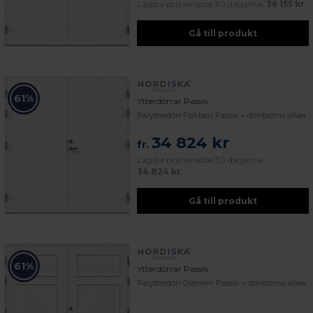
Lägsta pris senaste 30 dagarna:
36 155 kr
Gå till produkt
61%
Ytterdörrar Passiv
Parytterdörr Fiskben Passiv + dörrbroms silver
34 824 kr
fr.
Lägsta pris senaste 30 dagarna:
34 824 kr
Gå till produkt
61%
Ytterdörrar Passiv
Parytterdörr Österlen Passiv + dörrbroms silver