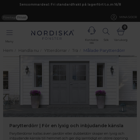
Sensommardeal: Fri standardfrakt på lagerfört t.o.m 16/8
Företag
Privat
MINA SIDOR
0
Kontakta
Sök
Varukorg
Meny
oss
Hem
Handla nu
Ytterdörrar
Trä
Målade Parytterdörr
Parytterdörr | För en lyxig och inbjudande känsla
Parytterdörrar kallas även pardörr eller dubbeldörr skapar en lyxig och
inbjudande känsla till hemmet och ger dig samtidigt en större öppning.