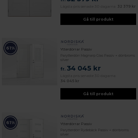
Lägsta pris senaste 30 dagarna:
32 379 kr
Gå till produkt
61%
Ytterdörrar Passiv
Parytterdörr Magnarp Glas Passiv + dörrbroms
silver
34 045 kr
fr.
Lägsta pris senaste 30 dagarna:
34 045 kr
Gå till produkt
61%
Ytterdörrar Passiv
Parytterdörr Rydebäck Passiv + dörrbroms
silver