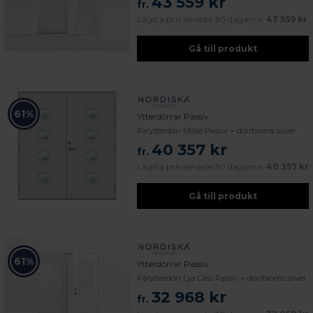
43 559 kr
fr.
Lägsta pris senaste 30 dagarna:
43 559 kr
Gå till produkt
61%
Ytterdörrar Passiv
Parytterdörr Mölle Passiv + dörrbroms silver
40 357 kr
fr.
Lägsta pris senaste 30 dagarna:
40 357 kr
Gå till produkt
61%
Ytterdörrar Passiv
Parytterdörr Lya Glas Passiv + dörrbroms silver
32 968 kr
fr.