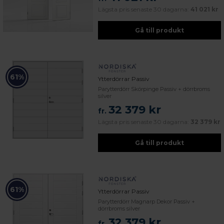
Lägsta pris senaste 30 dagarna:
41 021 kr
Gå till produkt
61%
Ytterdörrar Passiv
Parytterdörr Skörpinge Passiv + dörrbroms
silver
32 379 kr
fr.
Lägsta pris senaste 30 dagarna:
32 379 kr
Gå till produkt
61%
Ytterdörrar Passiv
Parytterdörr Magnarp Dekor Passiv +
dörrbroms silver
32 379 kr
fr.