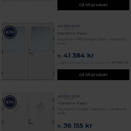
Gå till produkt
61%
Ytterdörrar Passiv
Parytterdörr Råå Halvglas Passiv + dörrbroms
silver
41 384 kr
fr.
Lägsta pris senaste 30 dagarna:
41 384 kr
Gå till produkt
61%
Ytterdörrar Passiv
Parytterdörr Fiskben Glas Passiv + dörrbroms
silver
36 155 kr
fr.