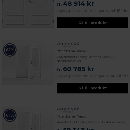
48 914 kr
fr.
Lägsta pris senaste 30 dagarna:
48 914 kr
Gå till produkt
61%
Ytterdörrar Passiv
Parytterdörr Lantlig Diamant Passiv +
dörrbroms silver
60 785 kr
fr.
Lägsta pris senaste 30 dagarna:
60 785 kr
Gå till produkt
61%
Ytterdörrar Passiv
Parytterdörr Lantlig Passiv + dörrbroms silver