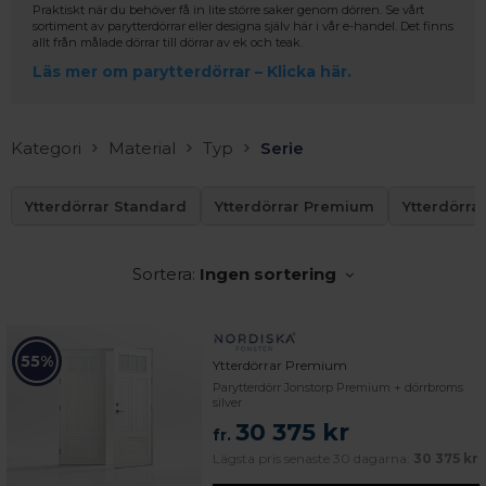
Praktiskt när du behöver få in lite större saker genom dörren. Se vårt
sortiment av parytterdörrar eller designa själv här i vår e-handel. Det finns
allt från målade dörrar till dörrar av ek och teak.
Läs mer om parytterdörrar – Klicka här.
Kategori
Material
Typ
Serie
Ytterdörrar Standard
Ytterdörrar Premium
Ytterdörra
Sortera:
Ingen sortering
55%
Ytterdörrar Premium
Parytterdörr Jonstorp Premium + dörrbroms
silver
30 375 kr
fr.
Lägsta pris senaste 30 dagarna:
30 375 kr
 – med fokus på kvalitet, omtanke och djup kompetens.