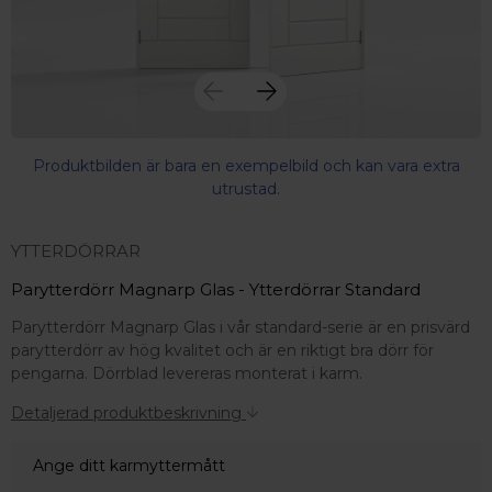
Produktbilden är bara en exempelbild och kan vara extra
utrustad.
YTTERDÖRRAR
Parytterdörr Magnarp Glas - Ytterdörrar Standard
Parytterdörr Magnarp Glas i vår standard-serie är en prisvärd
parytterdörr av hög kvalitet och är en riktigt bra dörr för
pengarna. Dörrblad levereras monterat i karm.
Detaljerad produktbeskrivning
Ange ditt karmyttermått
 – med fokus på kvalitet, omtanke och djup kompetens.