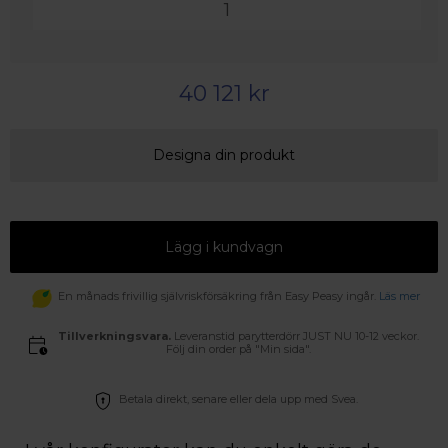
40 121 kr
Designa din produkt
Lägg i kundvagn
En månads frivillig självriskförsäkring från Easy Peasy ingår.
Läs mer
Tillverkningsvara.
Leveranstid parytterdörr JUST NU 10-12 veckor.
Följ din order på "Min sida".
Betala direkt, senare eller dela upp med Svea.