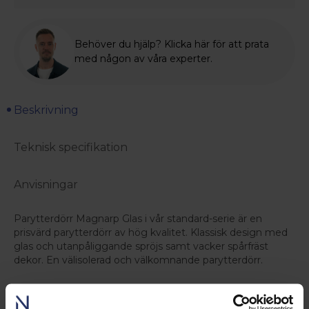
Behöver du hjälp? Klicka här för att prata
med någon av våra experter.
Beskrivning
Teknisk specifikation
Anvisningar
Parytterdörr Magnarp Glas i vår standard-serie är en
prisvärd parytterdörr av hög kvalitet. Klassisk design med
glas och utanpåliggande spröjs samt vacker spårfräst
dekor. En välisolerad och välkomnande parytterdörr.
Konstruktion