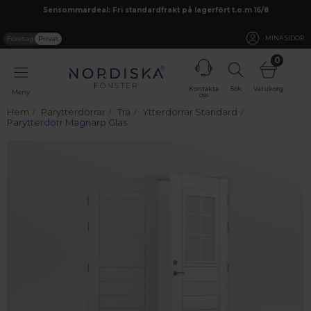
Sensommardeal: Fri standardfrakt på lagerfört t.o.m 16/8
Företag
Privat
MINA SIDOR
0
Kontakta
Sök
Varukorg
Meny
oss
Hem
Parytterdörrar
Trä
Ytterdörrar Standard
Parytterdörr Magnarp Glas