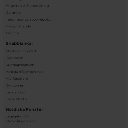
Ångerrätt & återbetalning
Garantier
Integritets- och cookiepolicy
Trygg E-handel
Om Oss
Snabblänkar
Monterat och klart
Inspiration
Kunskapsbanken
Vanliga frågor och svar
Återförsäljare
Omdömen
Lediga jobb
Black Month
Nordiska Fönster
Lagegatan 24
262 71 Ängelholm