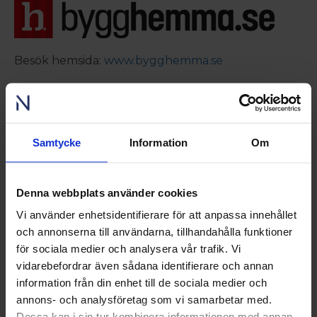
Besök hemsida:
www.bygghemma.se
Samtycke
Information
Om
RING OSS PÅ 0431 - 37 14 00
Denna webbplats använder cookies
Vi använder enhetsidentifierare för att anpassa innehållet
Besök våra utställningar
och annonserna till användarna, tillhandahålla funktioner
för sociala medier och analysera vår trafik. Vi
Ängelholm
vidarebefordrar även sådana identifierare och annan
Nordens största fönsterutställning
information från din enhet till de sociala medier och
finns på Lagegatan 24 i Ängelholm
annons- och analysföretag som vi samarbetar med.
Se video från vårt showroom
Dessa kan i sin tur kombinera informationen med annan