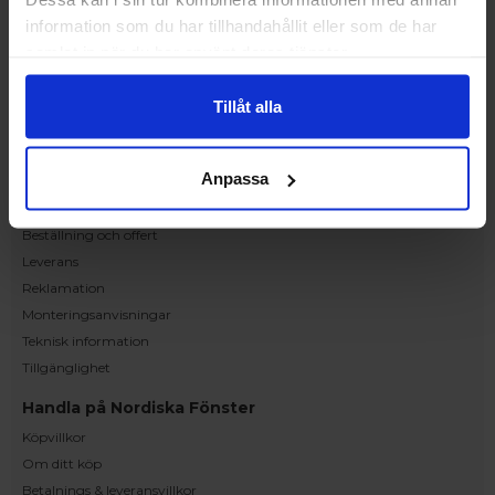
information som du har tillhandahållit eller som de har
Stockholm
samlat in när du har använt deras tjänster.
Upplev och inspireras av våra produkter
hos Victrix inredarna.
Tillåt alla
Ranhammarsvägen 20E
168 67 Bromma
Anpassa
Kundservice
Kontakta oss
Beställning och offert
Leverans
Reklamation
Monteringsanvisningar
Teknisk information
Tillgänglighet
Handla på Nordiska Fönster
Köpvillkor
Om ditt köp
Betalnings & leveransvillkor