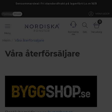
Sensommardeal: Fri standardfrakt på lagerfört t.o.m 16/8
Företag
Privat
MINA SIDOR
0
Kontakta
Sök
Varukorg
Meny
oss
Hem
Våra återförsäljare
Våra återförsäljare