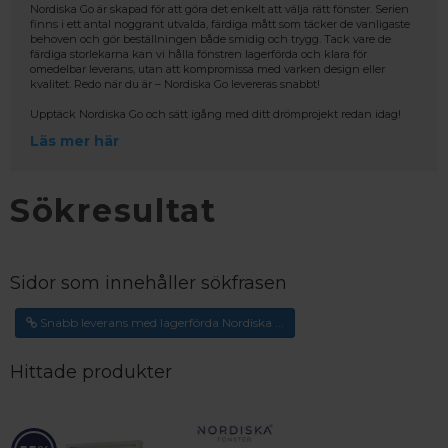
Nordiska Go är skapad för att göra det enkelt att välja rätt fönster. Serien
finns i ett antal noggrant utvalda, färdiga mått som täcker de vanligaste
behoven och gör beställningen både smidig och trygg. Tack vare de
färdiga storlekarna kan vi hålla fönstren lagerförda och klara för
omedelbar leverans, utan att kompromissa med varken design eller
kvalitet. Redo när du är – Nordiska Go levereras snabbt!
Upptäck Nordiska Go och sätt igång med ditt drömprojekt redan idag!
Läs mer här
Sökresultat
Sidor som innehåller sökfrasen
Snabb leverans med lagerförda Nordiska ...
Hittade produkter
 – med fokus på kvalitet, omtanke och djup kompetens.