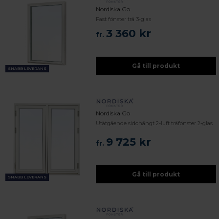
Nordiska Go
Fast fönster trä 3-glas
3 360 kr
fr.
Gå till produkt
SNABB LEVERANS
Nordiska Go
Utåtgående sidohängt 2-luft träfönster 2-glas
9 725 kr
fr.
Gå till produkt
SNABB LEVERANS