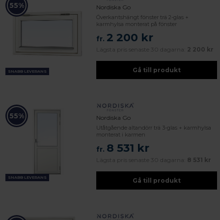
55%
Nordiska Go
Överkantshängt fönster trä 2-glas +
karmhylsa monterat på fönster
2 200 kr
fr.
Lägsta pris senaste 30 dagarna:
2 200 kr
Gå till produkt
SNABB LEVERANS
55%
Nordiska Go
Utåtgående altandörr trä 3-glas + karmhylsa
monterat i karmen
8 531 kr
fr.
Lägsta pris senaste 30 dagarna:
8 531 kr
SNABB LEVERANS
Gå till produkt