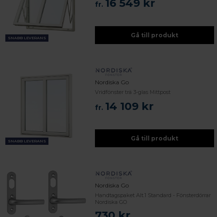
16 549 kr
fr.
Gå till produkt
SNABB LEVERANS
Nordiska Go
Vridfönster trä 3-glas Mittpost
14 109 kr
fr.
Gå till produkt
SNABB LEVERANS
Nordiska Go
Handtagspaket Alt.1 Standard - Fönsterdörrar
Nordiska GO
730 kr