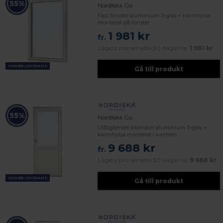
55%
Nordiska Go
Fast fönster aluminium 3-glas + karmhylsa
monterat på fönster
1 981 kr
fr.
Lägsta pris senaste 30 dagarna:
1 981 kr
SNABB LEVERANS
Gå till produkt
55%
Nordiska Go
Utåtgående altandörr aluminium 3-glas +
karmhylsa monterat i karmen
9 688 kr
fr.
Lägsta pris senaste 30 dagarna:
9 688 kr
SNABB LEVERANS
Gå till produkt