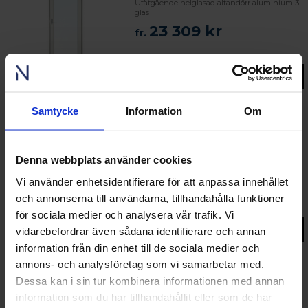
Utåtgående helglasad altandörr aluminium 3-
glas
23 309 kr
fr.
SNABB LEVERANS
Gå till produkt
Samtycke
Information
Om
Nordiska Go
Utåtgående helglasad altandörr trä 3-glas
Denna webbplats använder cookies
19 815 kr
Vi använder enhetsidentifierare för att anpassa innehållet
fr.
och annonserna till användarna, tillhandahålla funktioner
för sociala medier och analysera vår trafik. Vi
Gå till produkt
vidarebefordrar även sådana identifierare och annan
SNABB LEVERANS
information från din enhet till de sociala medier och
annons- och analysföretag som vi samarbetar med.
Dessa kan i sin tur kombinera informationen med annan
Nordiska Go
information som du har tillhandahållit eller som de har