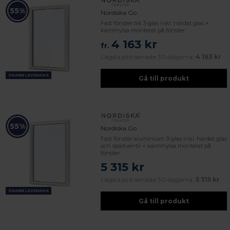
55%
Nordiska Go
Fast fönster trä 3-glas inkl. härdat glas +
karmhylsa monterat på fönster
4 163 kr
fr.
Lägsta pris senaste 30 dagarna:
4 163 kr
SNABB LEVERANS
Gå till produkt
55%
Nordiska Go
Fast fönster aluminium 3-glas inkl. härdat glas
och spaltventil + karmhylsa monterat på
fönster
5 315 kr
Lägsta pris senaste 30 dagarna:
5 315 kr
SNABB LEVERANS
Gå till produkt