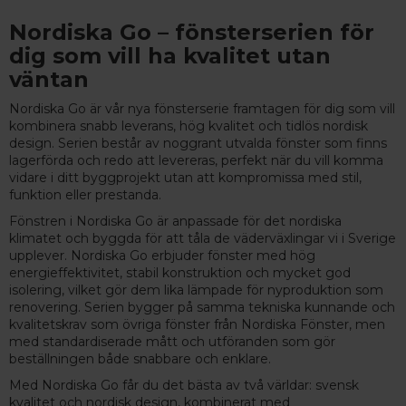
Nordiska Go – fönsterserien för
dig som vill ha kvalitet utan
väntan
Nordiska Go är vår nya fönsterserie framtagen för dig som vill
kombinera snabb leverans, hög kvalitet och tidlös nordisk
design. Serien består av noggrant utvalda fönster som finns
lagerförda och redo att levereras, perfekt när du vill komma
vidare i ditt byggprojekt utan att kompromissa med stil,
funktion eller prestanda.
Fönstren i Nordiska Go är anpassade för det nordiska
klimatet och byggda för att tåla de väderväxlingar vi i Sverige
upplever. Nordiska Go erbjuder fönster med hög
energieffektivitet, stabil konstruktion och mycket god
isolering, vilket gör dem lika lämpade för nyproduktion som
renovering. Serien bygger på samma tekniska kunnande och
kvalitetskrav som övriga fönster från Nordiska Fönster, men
med standardiserade mått och utföranden som gör
beställningen både snabbare och enklare.
Med Nordiska Go får du det bästa av två världar: svensk
kvalitet och nordisk design, kombinerat med