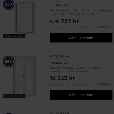
55%
Nordiska Go
Fast fönster aluminium 3-glas inkl. härdat glas
+ karmhylsa monterat på fönster
4 757 kr
fr.
Lägsta pris senaste 30 dagarna:
4 757 kr
SNABB LEVERANS
Gå till produkt
55%
Nordiska Go
Utåtgående parfönsterdörr trä 3-glas +
karmhylsa monterat i karmen
16 323 kr
Lägsta pris senaste 30 dagarna:
16 323 kr
Gå till produkt
SNABB LEVERANS