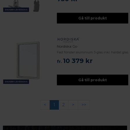
SNABB LEVERANS
Gå till produkt
Nordiska Go
Fast fönster aluminium 3-glas inkl. härdat glas
10 379 kr
fr.
Gå till produkt
SNABB LEVERANS
<
1
2
>
>>