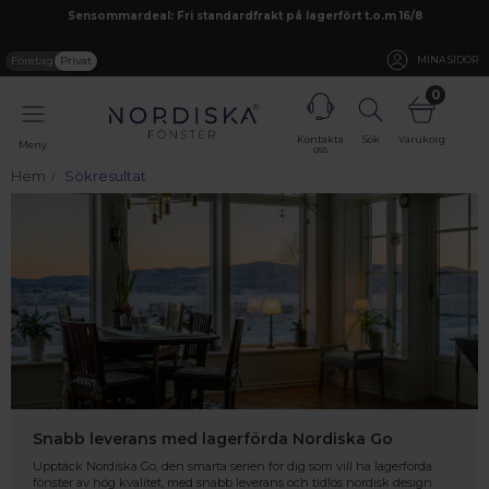
Sensommardeal: Fri standardfrakt på lagerfört t.o.m 16/8
Företag
Privat
MINA SIDOR
0
Kontakta
Sök
Varukorg
Meny
oss
Hem
Sökresultat
Snabb leverans med lagerförda Nordiska Go
Upptäck Nordiska Go, den smarta serien för dig som vill ha lagerförda
fönster av hög kvalitet, med snabb leverans och tidlös nordisk design.