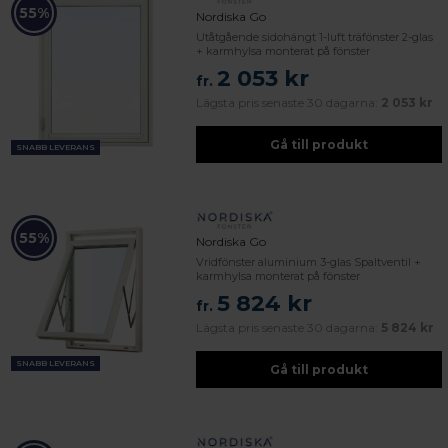
55%
Nordiska Go
Utåtgående sidohängt 1-luft träfönster 2-glas
+ karmhylsa monterat på fönster
2 053 kr
fr.
Lägsta pris senaste 30 dagarna:
2 053 kr
Gå till produkt
SNABB LEVERANS
55%
Nordiska Go
Vridfönster aluminium 3-glas Spaltventil +
karmhylsa monterat på fönster
5 824 kr
fr.
Lägsta pris senaste 30 dagarna:
5 824 kr
SNABB LEVERANS
Gå till produkt