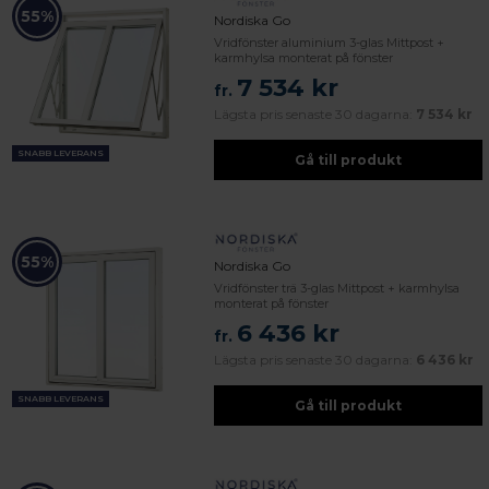
55%
Nordiska Go
Vridfönster aluminium 3-glas Mittpost +
karmhylsa monterat på fönster
7 534 kr
fr.
Lägsta pris senaste 30 dagarna:
7 534 kr
SNABB LEVERANS
Gå till produkt
55%
Nordiska Go
Vridfönster trä 3-glas Mittpost + karmhylsa
monterat på fönster
6 436 kr
fr.
Lägsta pris senaste 30 dagarna:
6 436 kr
SNABB LEVERANS
Gå till produkt