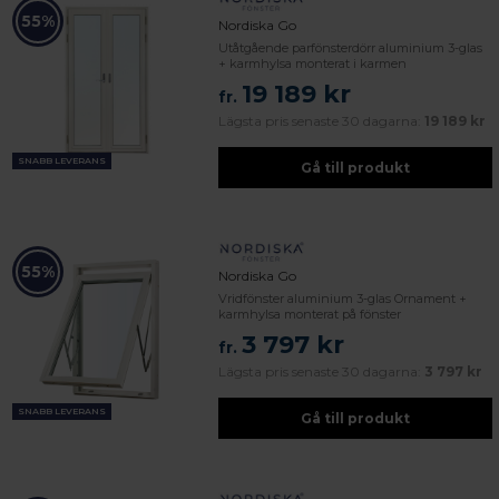
55%
Nordiska Go
Utåtgående parfönsterdörr aluminium 3-glas
+ karmhylsa monterat i karmen
19 189 kr
fr.
Lägsta pris senaste 30 dagarna:
19 189 kr
SNABB LEVERANS
Gå till produkt
55%
Nordiska Go
Vridfönster aluminium 3-glas Ornament +
karmhylsa monterat på fönster
3 797 kr
fr.
Lägsta pris senaste 30 dagarna:
3 797 kr
SNABB LEVERANS
Gå till produkt