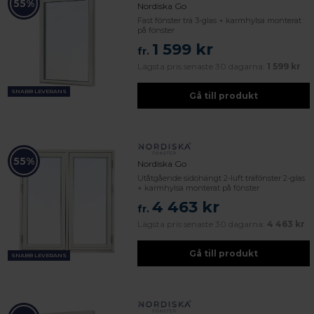
55%
Nordiska Go
Fast fönster trä 3-glas + karmhylsa monterat
på fönster
1 599 kr
fr.
Lägsta pris senaste 30 dagarna:
1 599 kr
SNABB LEVERANS
Gå till produkt
55%
Nordiska Go
Utåtgående sidohängt 2-luft träfönster 2-glas
+ karmhylsa monterat på fönster
4 463 kr
fr.
Lägsta pris senaste 30 dagarna:
4 463 kr
Gå till produkt
SNABB LEVERANS