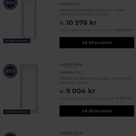
55%
Nordiska Go
Utåtgående altandörr aluminium 3-glas +
karmhylsa monterat i karmen
10 576 kr
fr.
Lägsta pris senaste 30 dagarna:
10 576 kr
SNABB LEVERANS
Gå till produkt
55%
Nordiska Go
Utåtgående altandörr trä 3-glas + karmhylsa
monterat i karmen
9 004 kr
fr.
Lägsta pris senaste 30 dagarna:
9 004 kr
Gå till produkt
SNABB LEVERANS