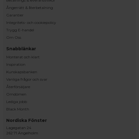
Betalnings & leveransvillkor
Ångerrätt & återbetalning
Garantier
Integritets- och cookiepolicy
Trygg E-handel
Om Oss
Snabblänkar
Monterat och klart
Inspiration
Kunskapsbanken
Vanliga frågor och svar
Återförsäljare
Omdömen
Lediga jobb
Black Month
Nordiska Fönster
Lagegatan 24
262 71 Ängelholm