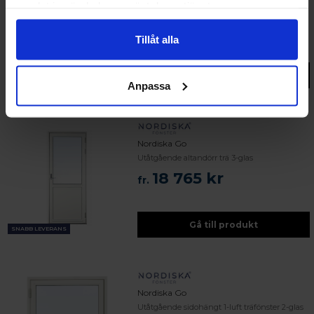
Överkantshängt fönster trä 2-glas
samlat in när du har använt deras tjänster.
4 695 kr
fr.
Tillåt alla
Gå till produkt
SNABB LEVERANS
Anpassa
Nordiska Go
Utåtgående altandörr trä 3-glas
18 765 kr
fr.
Gå till produkt
SNABB LEVERANS
Nordiska Go
Utåtgående sidohängt 1-luft träfönster 2-glas