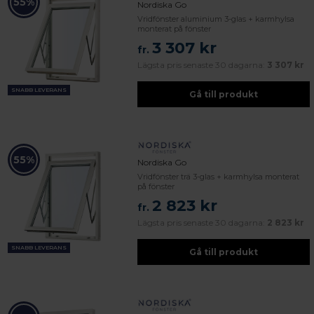
55%
Nordiska Go
Vridfönster aluminium 3-glas + karmhylsa
monterat på fönster
3 307 kr
fr.
Lägsta pris senaste 30 dagarna:
3 307 kr
SNABB LEVERANS
Gå till produkt
55%
Nordiska Go
Vridfönster trä 3-glas + karmhylsa monterat
på fönster
2 823 kr
fr.
Lägsta pris senaste 30 dagarna:
2 823 kr
SNABB LEVERANS
Gå till produkt