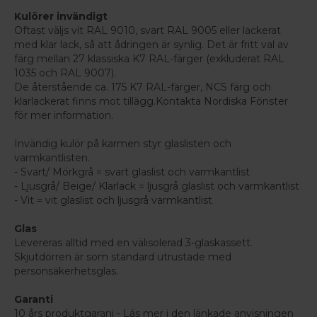
Kulörer invändigt
Oftast väljs vit RAL 9010, svart RAL 9005 eller lackerat
med klar lack, så att ådringen är synlig. Det är fritt val av
färg mellan 27 klassiska K7 RAL-färger (exkluderat RAL
1035 och RAL 9007).
De återstående ca. 175 K7 RAL-färger, NCS färg och
klarlackerat finns mot tillägg.Kontakta Nordiska Fönster
för mer information.
Invändig kulör på karmen styr glaslisten och
varmkantlisten.
- Svart/ Mörkgrå = svart glaslist och varmkantlist
- Ljusgrå/ Beige/ Klarlack = ljusgrå glaslist och varmkantlist
- Vit = vit glaslist och ljusgrå varmkantlist
Glas
Levereras alltid med en välisolerad 3-glaskassett.
Skjutdörren är som standard utrustade med
personsäkerhetsglas.
Garanti
10 års produktgarani - Läs mer i den länkade anvisningen