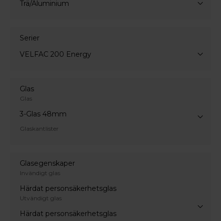
Trä/Aluminium
Serier
VELFAC 200 Energy
Glas
Glas
3-Glas 48mm
Glaskantlister
Glasegenskaper
Invändigt glas
Härdat personsäkerhetsglas
Utvändigt glas
Härdat personsäkerhetsglas