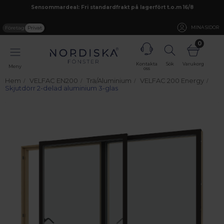
Sensommardeal: Fri standardfrakt på lagerfört t.o.m 16/8
Företag
Privat
MINA SIDOR
0
Kontakta
Sök
Varukorg
Meny
oss
Hem
VELFAC EN200
Trä/Aluminium
VELFAC 200 Energy
Skjutdörr 2-delad aluminium 3-glas