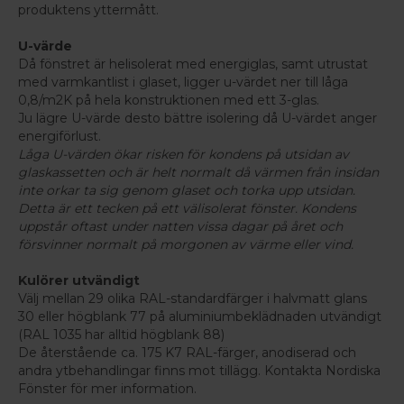
produktens yttermått.
U-värde
Då fönstret är helisolerat med energiglas, samt utrustat
med varmkantlist i glaset, ligger u-värdet ner till låga
0,8/m2K på hela konstruktionen med ett 3-glas.
Ju lägre U-värde desto bättre isolering då U-värdet anger
energiförlust.
Låga U-värden ökar risken för kondens på utsidan av
glaskassetten och är helt normalt då värmen från insidan
inte orkar ta sig genom glaset och torka upp utsidan.
Detta är ett tecken på ett välisolerat fönster. Kondens
uppstår oftast under natten vissa dagar på året och
försvinner normalt på morgonen av värme eller vind.
Kulörer utvändigt
Välj mellan 29 olika RAL-standardfärger i halvmatt glans
30 eller högblank 77 på aluminiumbeklädnaden utvändigt
(RAL 1035 har alltid högblank 88)
De återstående ca. 175 K7 RAL-färger, anodiserad och
andra ytbehandlingar finns mot tillägg. Kontakta Nordiska
Fönster för mer information.