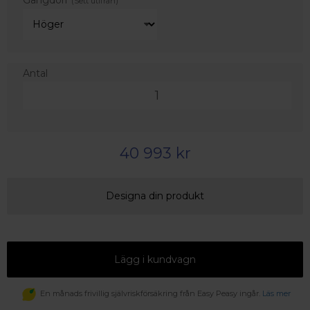
(Sett utifrån)
Antal
40 993 kr
Designa din produkt
Lägg i kundvagn
En månads frivillig självriskförsäkring från Easy Peasy ingår.
Läs mer