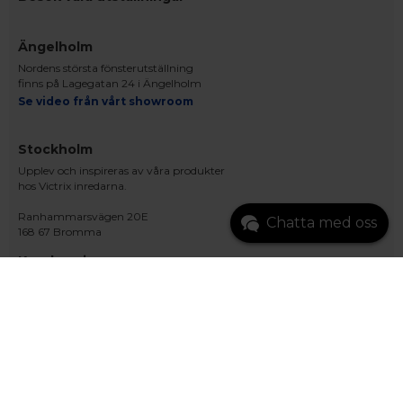
Ängelholm
Nordens största fönsterutställning
finns på Lagegatan 24 i Ängelholm
Se video från vårt showroom
Stockholm
Upplev och inspireras av våra produkter
hos Victrix inredarna.
Ranhammarsvägen 20E
Chatta med oss
168 67 Bromma
Kundservice
Kontakta oss
Beställning och offert
Leverans
Reklamation
Monteringsanvisningar
Teknisk information