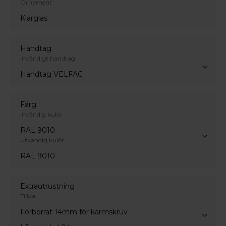
Ornament
Klarglas
Handtag
Invändigt handtag
Handtag VELFAC
Färg
Invändig kulör
RAL 9010
Utvändig kulör
RAL 9010
Extrautrustning
Tillval
Förborrat 14mm för karmskruv