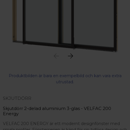
Produktbilden är bara en exempelbild och kan vara extra
utrustad.
SKJUTDÖRR
Skjutdörr 2-delad aluminium 3-glas - VELFAC 200
Energy
VELFAC 200 ENERGY är ett modernt designfönster med
 – med fokus på kvalitet, omtanke och djup kompetens.
smala profiler. Fönsterserien är känd för sin tidlösa design och