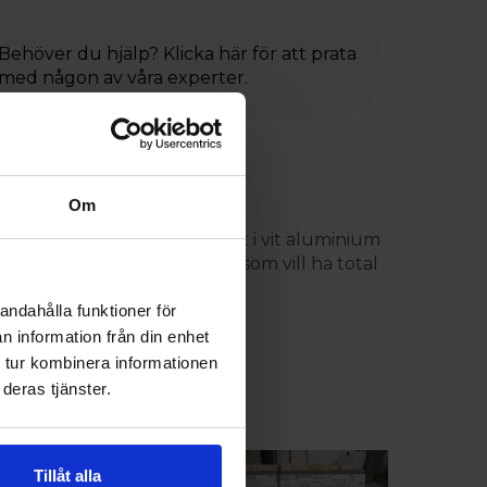
Behöver du hjälp? Klicka här för att prata
med någon av våra experter.
Om
rland PLUS. Snygg design helt i vit aluminium
n premium produkt för dig som vill ha total
kydd.
andahålla funktioner för
n information från din enhet
 tur kombinera informationen
deras tjänster.
Tillåt alla