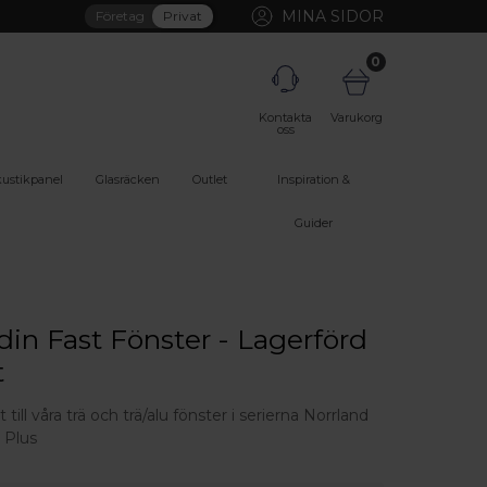
MINA SIDOR
Företag
Privat
0
Kontakta
Varukorg
oss
ustikpanel
Glasräcken
Outlet
Inspiration &
Guider
din Fast Fönster - Lagerförd
t
till våra trä och trä/alu fönster i serierna Norrland
 Plus