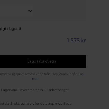
ligt i lager:
5
1 575
kr
Lägg i kundvagn
s frivillig självriskförsäkring från Easy Peasy ingår.
Läs
mer
Lagervara. Levereras inom 2-5 arbetsdagar.
Betala direkt, senare eller dela upp med Svea.