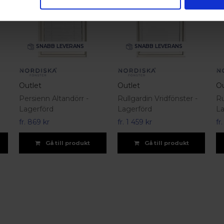
SNABB LEVERANS
SNABB LEVERANS
Outlet
Outlet
Ou
Persienn Altandörr -
Rullgardin Vridfönster -
Ru
Lagerförd
Lagerförd
La
fr.
869 kr
fr.
1 459 kr
fr
Gå till produkt
Gå till produkt