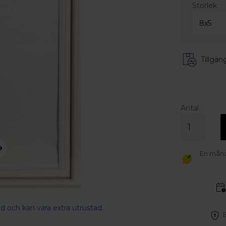
Storlek
Tillgäng
Antal
En månad
d och kan vara extra utrustad.