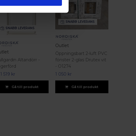
SNABB LEVERANS
SNABB LEVERANS
Outlet
tlet
Öppningsbart 2-luft PVC
llgardin Altandörr -
fönster 2-glas Drutex vit
gerförd
- O1274
.
1 519 kr
1 050 kr
Gå till produkt
Gå till produkt