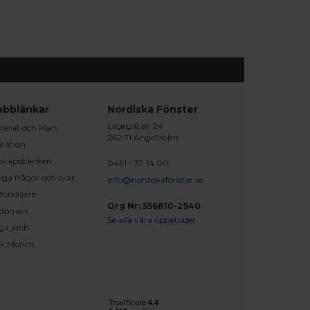
abblänkar
Nordiska Fönster
Lagegatan 24
erat och klart
262 71 Ängelholm
iration
skapsbanken
0431 - 37 14 00
iga frågor och svar
info@nordiskafonster.se
försäljare
Org Nr: 556810-2940
dömen
Se alla våra öppettider
ga jobb
ck Month