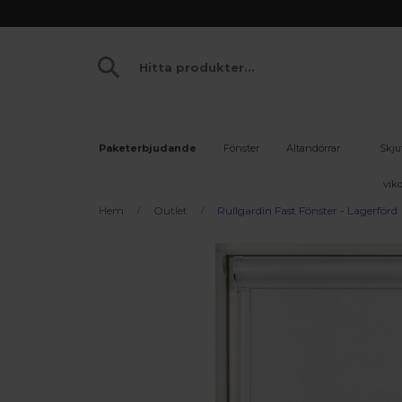
Paketerbjudande
Fönster
Altandörrar
Skju
vikd
Hem
Outlet
Rullgardin Fast Fönster - Lagerförd