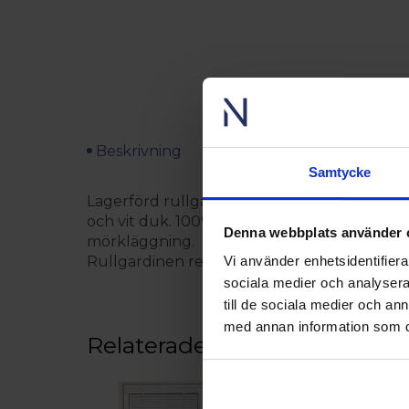
Beskrivning
Teknisk specifikation
Anvi
Samtycke
Lagerförd rullgardin till fast fönster i trä 
och vit duk. 100% mörkläggande. Medföljande
Denna webbplats använder 
mörkläggning.
Rullgardinen regleras via en kedja som är p
Vi använder enhetsidentifierar
sociala medier och analysera 
till de sociala medier och a
med annan information som du 
Relaterade produkter