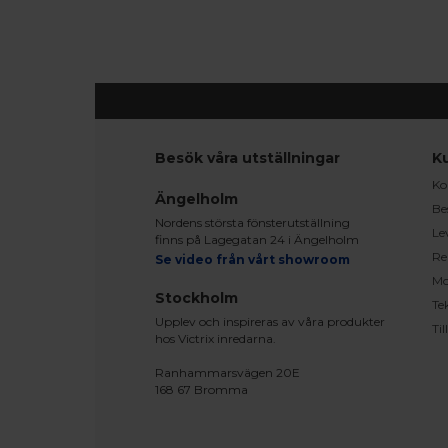
Besök våra utställningar
K
Ko
Ängelholm
Be
Nordens största fönsterutställning
Le
finns på Lagegatan 24 i Ängelholm
Re
Se video från vårt showroom
Mo
Stockholm
Te
Upplev och inspireras av våra produkter
Ti
hos Victrix inredarna.
Ranhammarsvägen 20E
168 67 Bromma