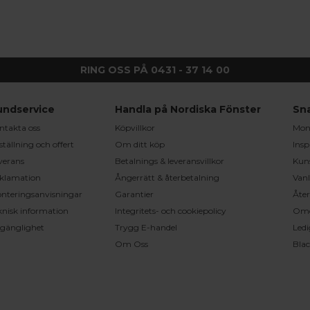
RING OSS PÅ 0431 - 37 14 00
undservice
Handla på Nordiska Fönster
Sn
ntakta oss
Köpvillkor
Mont
ställning och offert
Om ditt köp
Insp
verans
Betalnings & leveransvillkor
Kun
klamation
Ångerrätt & återbetalning
Vanl
nteringsanvisningar
Garantier
Åter
knisk information
Integritets- och cookiepolicy
Om
llgänglighet
Trygg E-handel
Ledi
Om Oss
Bla