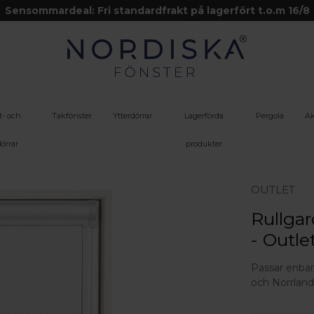
Sensommardeal: Fri standardfrakt på lagerfört t.o.m 16/8
t- och
Takfönster
Ytterdörrar
Lagerförda
Pergola
Ak
örrar
produkter
OUTLET
Rullgar
- Outle
Passar enbart 
och Norrland