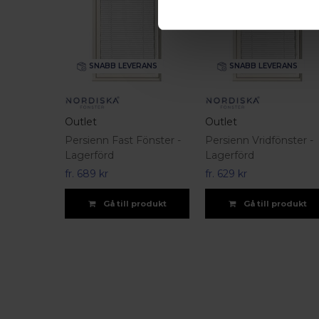
SNABB LEVERANS
SNABB LEVERANS
Outlet
Outlet
Persienn Fast Fönster -
Persienn Vridfönster -
Lagerförd
Lagerförd
fr.
689 kr
fr.
629 kr
Gå till produkt
Gå till produkt