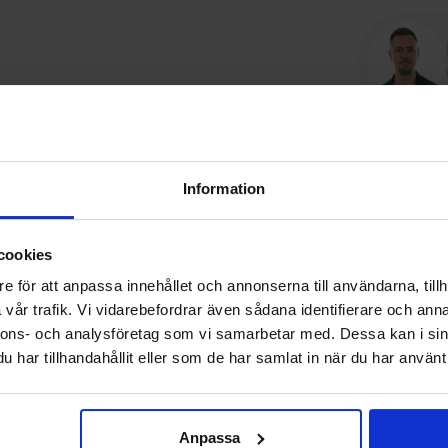
sningar
Information
& aluminiumbeklätt träfönster i serierna Norrland och Nor
 sidoskenor för total mörkläggning. Vår rullgardin är e
cookies
lacerad på höger sida och har inbyggt barnsäkert stryps
e för att anpassa innehållet och annonserna till användarna, tillh
vår trafik. Vi vidarebefordrar även sådana identifierare och anna
nnons- och analysföretag som vi samarbetar med. Dessa kan i sin
har tillhandahållit eller som de har samlat in när du har använt 
Anpassa