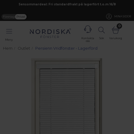
Sensommardeal: Fri standardfrakt på lagerfört t.o.m 16/8
Företag
Privat
MINA SIDOR
0
Kontakta
Sök
Varukorg
Meny
oss
Hem
Outlet
Persienn Vridfönster - Lagerförd