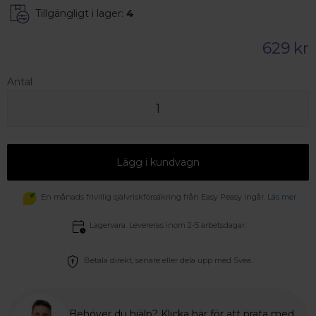
Tillgängligt i lager:
4
629
kr
Antal
Lägg i kundvagn
En månads frivillig självriskförsäkring från Easy Peasy ingår.
Läs mer
Lagervara. Levereras inom 2-5 arbetsdagar.
Betala direkt, senare eller dela upp med Svea.
Behöver du hjälp? Klicka här för att prata med