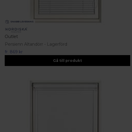
SNABB LEVERANS
Outlet
Persienn Altandörr - Lagerförd
fr.
869 kr
Gå till produkt