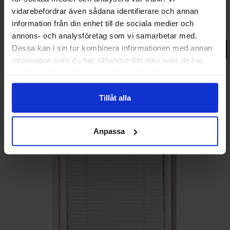
Outlet
vidarebefordrar även sådana identifierare och annan
Persienn Fast Fönster - Lagerförd
information från din enhet till de sociala medier och
fr.
689 kr
annons- och analysföretag som vi samarbetar med.
Dessa kan i sin tur kombinera informationen med annan
Gå till produkt
information som du har tillhandahållit eller som de har
samlat in när du har använt deras tjänster.
Tillåt alla
Anpassa