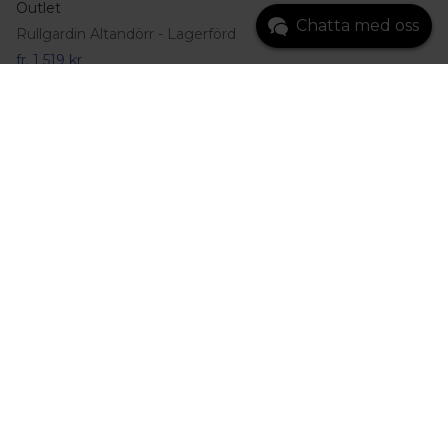
Outlet
Chatta med oss
Rullgardin Altandörr - Lagerförd
fr.
1 519 kr
Gå till produkt