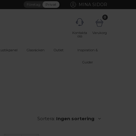
MINA SIDOR
Företag
Privat
0
Kontakta
Varukorg
oss
ustikpanel
Glasräcken
Outlet
Inspiration &
Guider
Sortera:
Ingen sortering