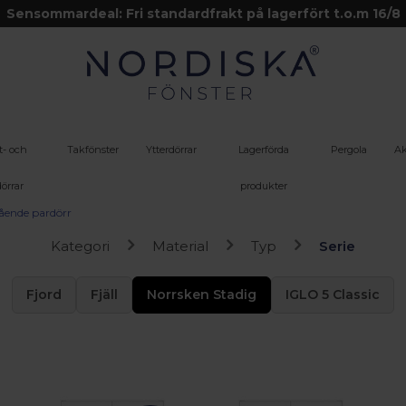
Sensommardeal: Fri standardfrakt på lagerfört t.o.m 16/8
t- och
Takfönster
Ytterdörrar
Lagerförda
Pergola
Ak
örrar
produkter
ående pardörr
Kategori
Material
Typ
Serie
Fjord
Fjäll
Norrsken Stadig
IGLO 5 Classic