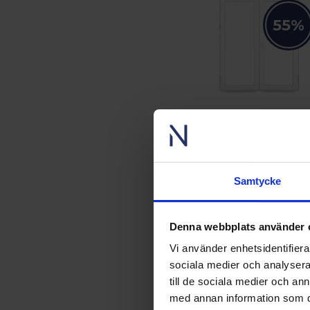
55%
Norrsken Stadig
Utåtgående PVC parfönsterdö
3-glas + handtag med cylinde
på insidan
Samtycke
18 763 kr
fr.
Lägsta pris senaste 30
dagarna:
18 763 kr
Denna webbplats använder 
Vi använder enhetsidentifierar
Gå till produkt
sociala medier och analysera 
till de sociala medier och a
med annan information som du 