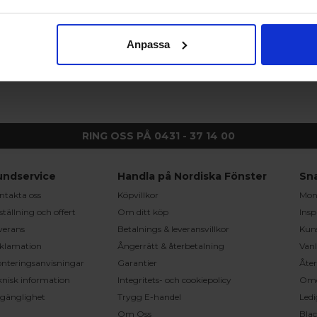
dörr - Nordiska Fönster
ch inåtgående beroende på val av serie. Här får du altandörrar s
Anpassa
RING OSS PÅ 0431 - 37 14 00
undservice
Handla på Nordiska Fönster
Sn
ntakta oss
Köpvillkor
Mont
ställning och offert
Om ditt köp
Insp
verans
Betalnings & leveransvillkor
Kun
klamation
Ångerrätt & återbetalning
Vanl
nteringsanvisningar
Garantier
Åter
knisk information
Integritets- och cookiepolicy
Om
llgänglighet
Trygg E-handel
Ledi
Om Oss
Bla