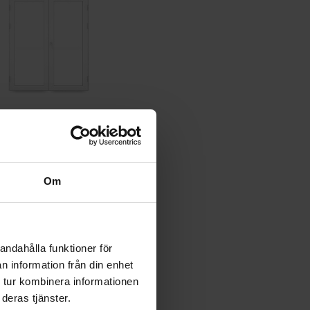
rrsken Stadig
åtgående PVC parfönsterdörr
las
Om
39 951 kr
.
andahålla funktioner för
Gå till produkt
n information från din enhet
 tur kombinera informationen
deras tjänster.