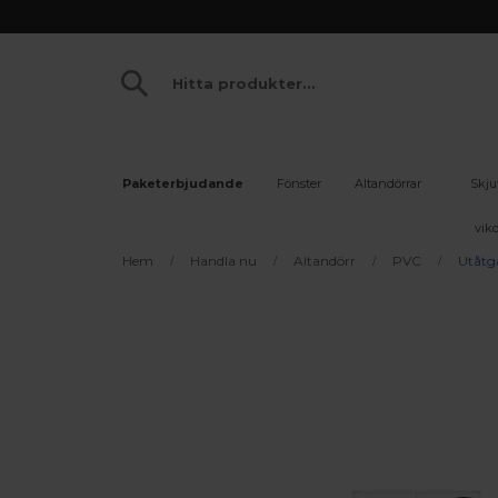
Paketerbjudande
Fönster
Altandörrar
Skju
vikd
Hem
Handla nu
Altandörr
PVC
Utåtg