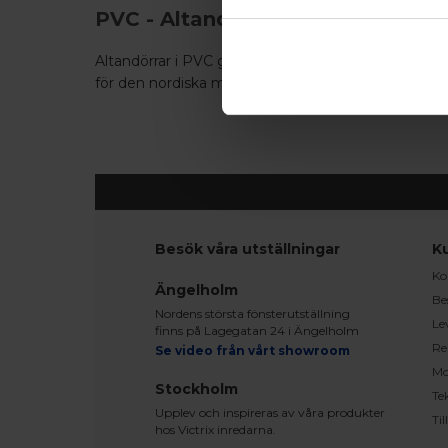
PVC - Altandörr - Utåtgående par
Altandörrar i PVC går att få både som utåtgående o
för den nordiska marknaden.
Besök våra utställningar
K
Ko
Ängelholm
Be
Nordens största fönsterutställning
Le
finns på Lagegatan 24 i Ängelholm
Re
Se video från vårt showroom
Mo
Stockholm
Te
Upplev och inspireras av våra produkter
Ti
hos Victrix inredarna.