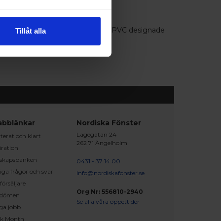
om är tillverkade av underhållsfri PVC designade
Tillåt alla
abblänkar
Nordiska Fönster
Lagegatan 24
erat och klart
262 71 Ängelholm
iration
skapsbanken
0431 - 37 14 00
iga frågor och svar
info@nordiskafonster.se
försäljare
Org Nr: 556810-2940
dömen
Se alla våra öppettider
ga jobb
ck Month