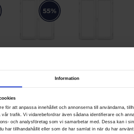
55%
Norrsken Stadig
Norrsken Stadig
No
rr
Utåtgående PVC parfönsterdörr
Utåtgående PVC parfönsterdörr
Ut
r
2-glas + handtag med cylinder
3-glas
2-g
på insidan
Information
18 173 kr
fr.
Lägsta pris senaste 30
dagarna:
18 173 kr
41 262 kr
fr.
fr
cookies
e för att anpassa innehållet och annonserna till användarna, tillh
Gå till produkt
Gå till produkt
vår trafik. Vi vidarebefordrar även sådana identifierare och anna
nnons- och analysföretag som vi samarbetar med. Dessa kan i sin
har tillhandahållit eller som de har samlat in när du har använt 