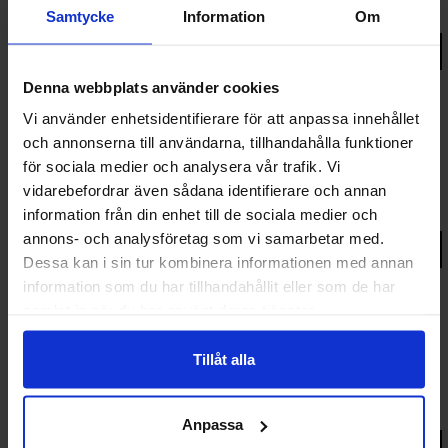
15 398 kr
Samtycke
Information
Om
fr.
Gå till produkt
Denna webbplats använder cookies
Vi använder enhetsidentifierare för att anpassa innehållet
och annonserna till användarna, tillhandahålla funktioner
Fjäll
för sociala medier och analysera vår trafik. Vi
Öppningsbart 3-luft PVC fönster 3-glas
vidarebefordrar även sådana identifierare och annan
17 713 kr
information från din enhet till de sociala medier och
fr.
annons- och analysföretag som vi samarbetar med.
Gå till produkt
Dessa kan i sin tur kombinera informationen med annan
information som du har tillhandahållit eller som de har
samlat in när du har använt deras tjänster.
Norrsken Stadig
Tillåt alla
Utåtgående sidohängt 3-luft PVC fönster 3-
glas - Handtag
20 997 kr
fr.
Anpassa