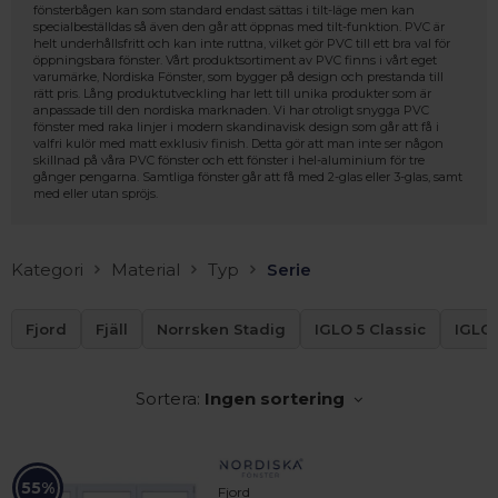
fönsterbågen kan som standard endast sättas i tilt-läge men kan
specialbeställdas så även den går att öppnas med tilt-funktion. PVC är
helt underhållsfritt och kan inte ruttna, vilket gör PVC till ett bra val för
öppningsbara fönster. Vårt produktsortiment av PVC finns i vårt eget
varumärke, Nordiska Fönster, som bygger på design och prestanda till
rätt pris. Lång produktutveckling har lett till unika produkter som är
anpassade till den nordiska marknaden. Vi har otroligt snygga PVC
fönster med raka linjer i modern skandinavisk design som går att få i
valfri kulör med matt exklusiv finish. Detta gör att man inte ser någon
skillnad på våra PVC fönster och ett fönster i hel-aluminium för tre
gånger pengarna. Samtliga fönster går att få med 2-glas eller 3-glas, samt
med eller utan spröjs.
Kategori
Material
Typ
Serie
Fjord
Fjäll
Norrsken Stadig
IGLO 5 Classic
IGLO 
Sortera:
Ingen sortering
 – med fokus på kvalitet, omtanke och djup kompetens.
55%
Fjord