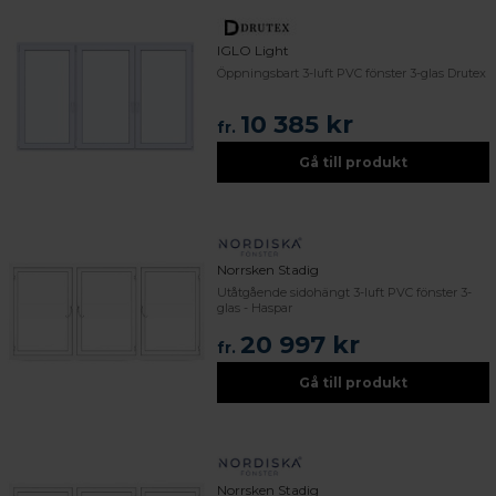
IGLO Light
Öppningsbart 3-luft PVC fönster 3-glas Drutex
10 385 kr
fr.
Gå till produkt
Norrsken Stadig
Utåtgående sidohängt 3-luft PVC fönster 3-
glas - Haspar
20 997 kr
fr.
Gå till produkt
Norrsken Stadig