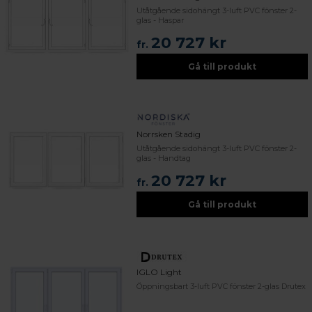
Utåtgående sidohängt 3-luft PVC fönster 2-
glas - Haspar
20 727 kr
fr.
Gå till produkt
Norrsken Stadig
Utåtgående sidohängt 3-luft PVC fönster 2-
glas - Handtag
20 727 kr
fr.
Gå till produkt
IGLO Light
Öppningsbart 3-luft PVC fönster 2-glas Drutex