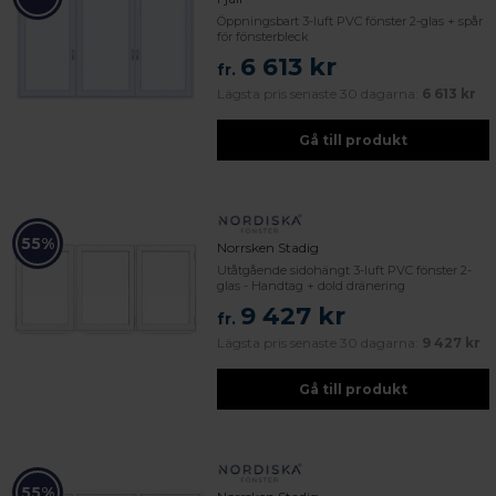
Öppningsbart 3-luft PVC fönster 2-glas + spår
för fönsterbleck
6 613 kr
fr.
Lägsta pris senaste 30 dagarna:
6 613 kr
Gå till produkt
55%
Norrsken Stadig
Utåtgående sidohängt 3-luft PVC fönster 2-
glas - Handtag + dold dränering
9 427 kr
fr.
Lägsta pris senaste 30 dagarna:
9 427 kr
Gå till produkt
55%