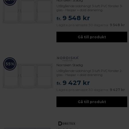
Norrsken Stadig
Utåtgående sidohängt 3-luft PVC fönster 3-
glas - Haspar + dold dränering
9 548 kr
fr.
Lägsta pris senaste 30 dagarna:
9 548 kr
Gå till produkt
55%
Norrsken Stadig
Utåtgående sidohängt 3-luft PVC fönster 2-
glas - Haspar + dold dränering
9 427 kr
fr.
Lägsta pris senaste 30 dagarna:
9 427 kr
Gå till produkt