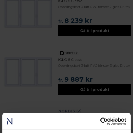
IGLO 5 Classic
Öppningsbart 3-luft PVC fönster 2-glas Drutex
8 239 kr
fr.
Gå till produkt
IGLO 5 Classic
Öppningsbart 3-luft PVC fönster 3-glas Drutex
9 887 kr
fr.
Gå till produkt
Fjord
Öppningsbart 3-luft PVC fönster 3-glas