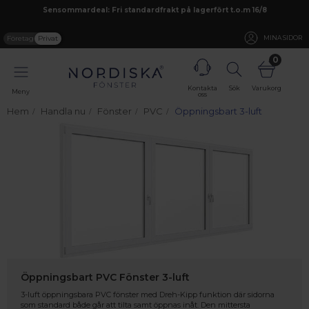
Sensommardeal: Fri standardfrakt på lagerfört t.o.m 16/8
Företag
Privat
MINA SIDOR
0
Kontakta
Sök
Varukorg
Meny
oss
Hem
Handla nu
Fönster
PVC
Öppningsbart 3-luft
Öppningsbart PVC Fönster 3-luft
3-luft öppningsbara PVC fönster med Dreh-Kipp funktion där sidorna
som standard både går att tilta samt öppnas inåt. Den mittersta