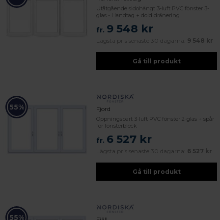
Utåtgående sidohängt 3-luft PVC fönster 3-
glas - Handtag + dold dränering
9 548 kr
fr.
Lägsta pris senaste 30 dagarna:
9 548 kr
Gå till produkt
55%
Fjord
Öppningsbart 3-luft PVC fönster 2-glas + spår
för fönsterbleck
6 527 kr
fr.
Lägsta pris senaste 30 dagarna:
6 527 kr
Gå till produkt
55%
Fjäll