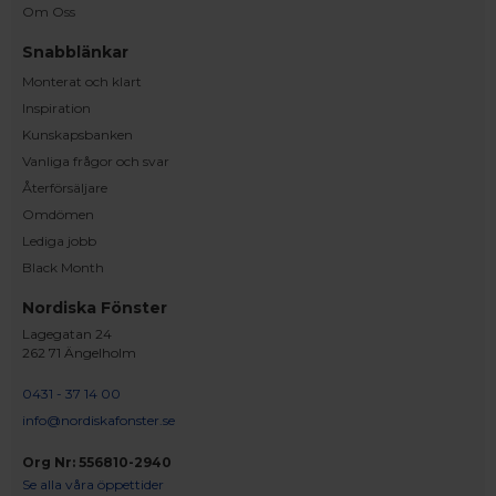
Om Oss
Snabblänkar
Monterat och klart
Inspiration
Kunskapsbanken
Vanliga frågor och svar
Återförsäljare
Omdömen
Lediga jobb
Black Month
Nordiska Fönster
Lagegatan 24
262 71 Ängelholm
0431 - 37 14 00
info@nordiskafonster.se
Org Nr: 556810-2940
Se alla våra öppettider