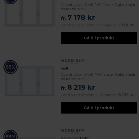
Öppningsbart 3-luft PVC fönster 3-glas + spår
för fönsterbleck
7 178 kr
fr.
Lägsta pris senaste 30 dagarna:
7 178 kr
Gå till produkt
55%
Fjäll
Öppningsbart 3-luft PVC fönster 3-glas + spår
för fönsterbleck
8 219 kr
fr.
Lägsta pris senaste 30 dagarna:
8 219 kr
Gå till produkt
55%
Norrsken Stadig