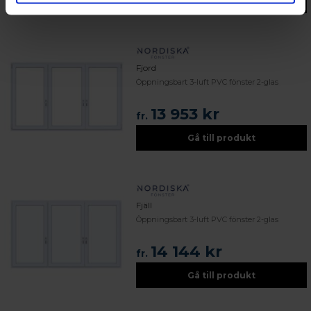
Gå till produkt
Fjord
Öppningsbart 3-luft PVC fönster 2-glas
13 953 kr
fr.
Gå till produkt
Fjäll
Öppningsbart 3-luft PVC fönster 2-glas
14 144 kr
fr.
Gå till produkt