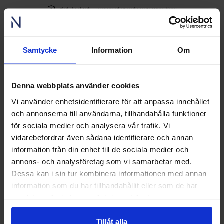
Betala direkt, senare eller dela upp med Svea.
Behöver du hjälp? Klicka här för att prata med
Samtycke
Information
Om
någon av våra experter.
Denna webbplats använder cookies
Vi använder enhetsidentifierare för att anpassa innehållet
Beskrivning
och annonserna till användarna, tillhandahålla funktioner
för sociala medier och analysera vår trafik. Vi
Teknisk specifikation
vidarebefordrar även sådana identifierare och annan
information från din enhet till de sociala medier och
Lagerfört handtagspaket innehållande handtagspaket
annons- och analysföretag som vi samarbetar med.
samt utvändig cylinder och invändigt låsvred i satin krom
Dessa kan i sin tur kombinera informationen med annan
(matt). Handtaget levereras som ett löst tillval och är inte
information som du har tillhandahållit eller som de har
monterat på dörrbladet.
Passar till låshus 4765 & ASSA 8765
samlat in när du har använt deras tjänster.
Tillåt alla