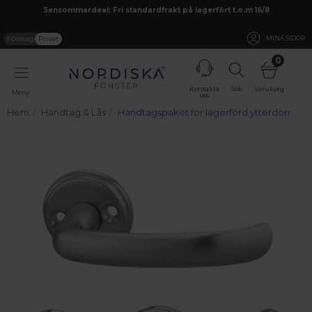
Sensommardeal: Fri standardfrakt på lagerfört t.o.m 16/8
Företag
Privat
MINA SIDOR
0
Kontakta
Sök
Varukorg
Meny
oss
Hem
Handtag & Lås
Handtagspaket för lagerförd ytterdörr