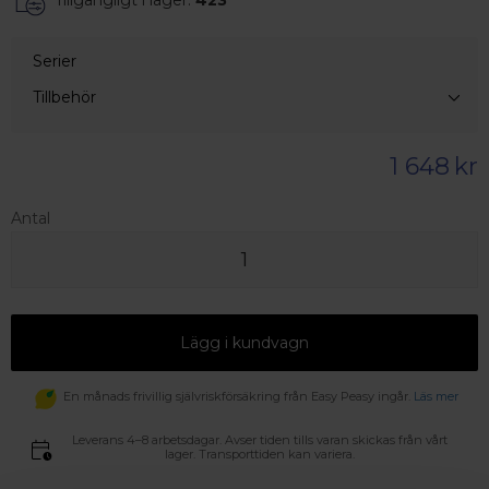
Serier
Tillbehör
1 648
kr
Antal
Lägg i kundvagn
En månads frivillig självriskförsäkring från Easy Peasy ingår.
Läs mer
Leverans 4–8 arbetsdagar. Avser tiden tills varan skickas från vårt
lager. Transporttiden kan variera.