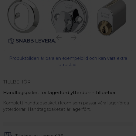
SNABB LEVERANS
Produktbilden är bara en exempelbild och kan vara extra
utrustad.
TILLBEHÖR
Handtagspaket för lagerförd ytterdörr - Tillbehör
Komplett handtagspaket i krom som passar våra lagerförda
ytterdörrar. Handtagspaketet är lagerfört.
 – med fokus på kvalitet, omtanke och djup kompetens.
Tillgängligt i lager:
423