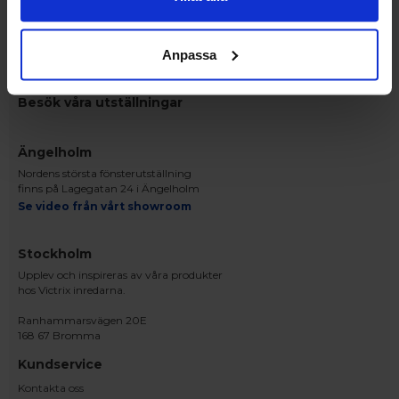
Anpassa
RING OSS PÅ 0431 - 37 14 00
Besök våra utställningar
Ängelholm
Nordens största fönsterutställning
finns på Lagegatan 24 i Ängelholm
Se video från vårt showroom
Stockholm
Upplev och inspireras av våra produkter
hos Victrix inredarna.
Ranhammarsvägen 20E
168 67 Bromma
Kundservice
Kontakta oss