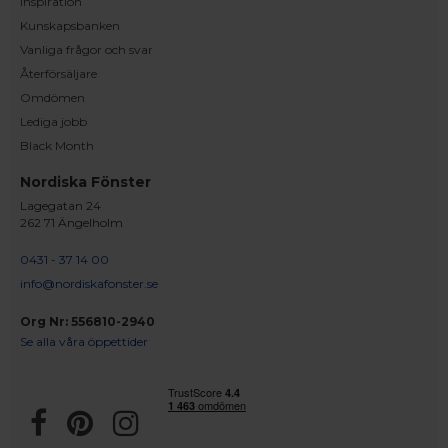
Inspiration
Kunskapsbanken
Vanliga frågor och svar
Återförsäljare
Omdömen
Lediga jobb
Black Month
Nordiska Fönster
Lagegatan 24
262 71 Ängelholm
0431 - 37 14 00
info@nordiskafonster.se
Org Nr: 556810-2940
Se alla våra öppettider