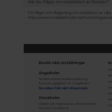
Har du frågor om installation av fönster?
För frågor och rådgivning om installation av våra
https://www.nordiskafonster.se/monteringsanvi
Besök våra utställningar
K
Ko
Ängelholm
Be
Nordens största fönsterutställning
Le
finns på Lagegatan 24 i Ängelholm
Re
Se video från vårt showroom
Mo
Stockholm
Te
Upplev och inspireras av våra produkter
Ti
hos Victrix inredarna.