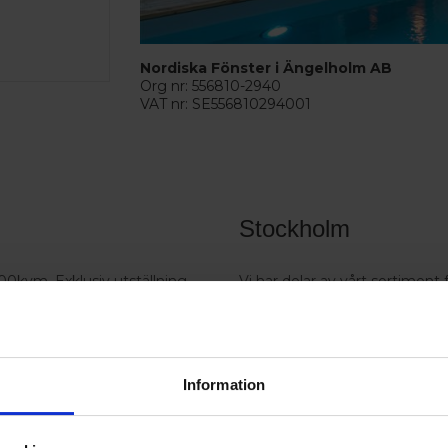
Nordiska Fönster i Ängelholm AB
Org nr: 556810-2940
VAT nr: SE556810294001
Stockholm
0kvm. Exklusiv utställning
Vi har delar av vårt sortiment 
Victrix inredarna
Ranhammarsvägen 20E
168 67 Bromma
Öppettider:
Information
Semesterstängt vecka 28-31
Måndag - Fredag: 09.00-16.0
(Maj-Augusti: Fredag till 15.00)
Lördag - Söndag: Stängt