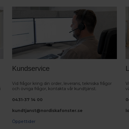
Kundservice
L
Vid frågor kring din order, leverans, tekniska frågor
V
i
och övriga frågor, kontakta vår kundtjänst.
v
0431-37 14 00
0
kundtjanst@nordiskafonster.se
l
Öppettider