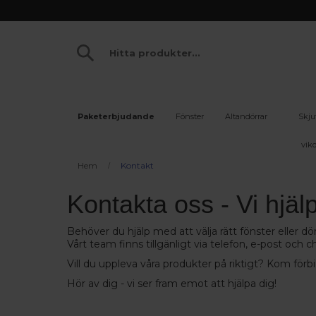
Paketerbjudande
Fönster
Altandörrar
Skju
vikd
Hem
Kontakt
Kontakta oss - Vi hjäl
Behöver du hjälp med att välja rätt fönster eller dö
Vårt team finns tillgänligt via telefon, e-post och 
Vill du uppleva våra produkter på riktigt? Kom förb
Hör av dig - vi ser fram emot att hjälpa dig!