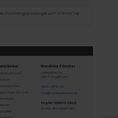
våra monteringsanvisningar som ni finner här:
abblänkar
Nordiska Fönster
Lagegatan 24
erat och klart
262 71 Ängelholm
iration
skapsbanken
0431 - 37 14 00
iga frågor och svar
info@nordiskafonster.se
försäljare
Org Nr: 556810-2940
dömen
Se alla våra öppettider
ga jobb
ck Month