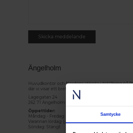
Skicka meddelande
Ängelholm
Huvudkontor och Nordens största utställning på 90
där vi visar ett brett sortiment av produkter.
Lagegatan 24
262 71 Ängelholm
Öppettider:
Samtycke
Måndag - Fredag: 08.00-17.00
Varannan lördag (jämna veckor): 10.00-14.00
Söndag: Stängt