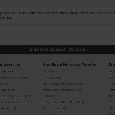
 produkter är ni välkomna att kontakta vår kundtjänst eller läsa 
sningar
RING OSS PÅ 0431 - 37 14 00
undservice
Handla på Nordiska Fönster
Sn
ntakta oss
Köpvillkor
Mont
ställning och offert
Om ditt köp
Insp
verans
Betalnings & leveransvillkor
Kun
klamation
Ångerrätt & återbetalning
Vanl
nteringsanvisningar
Garantier
Åter
knisk information
Integritets- och cookiepolicy
Om
llgänglighet
Trygg E-handel
Ledi
Om Oss
Bla