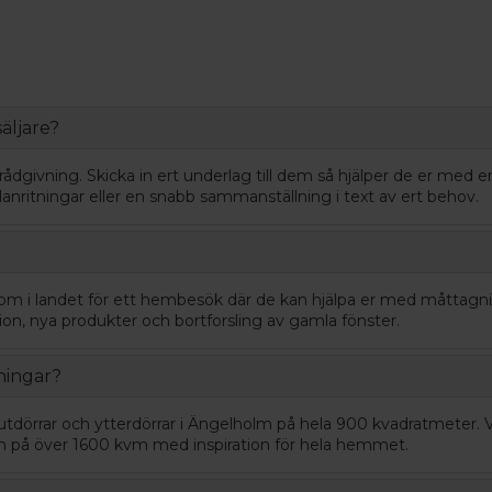
äljare?
h rådgivning. Skicka in ert underlag till dem så hjälper de er med
planritningar eller en snabb sammanställning i text av ert behov.
om i landet för ett hembesök där de kan hjälpa er med måttagn
lation, nya produkter och bortforsling av gamla fönster.
ningar?
kjutdörrar och ytterdörrar i Ängelholm på hela 900 kvadratmeter. V
m på över 1600 kvm med inspiration för hela hemmet.