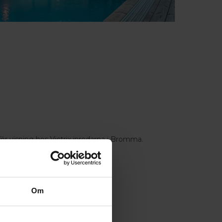
för visning hos Victrix inredarna i Bromma.
Om
0