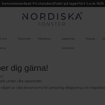
Sensommardeal: Fri standardfrakt på lagerfört t.o.m 16/8
t- och
Takfönster
Ytterdörrar
Lagerförda
Pergola
Ak
örrar
produkter
per dig gärna!
rr?
chatt under våra öppettider.
i något av våra showrooms för personlig rådgivning och inspiratio