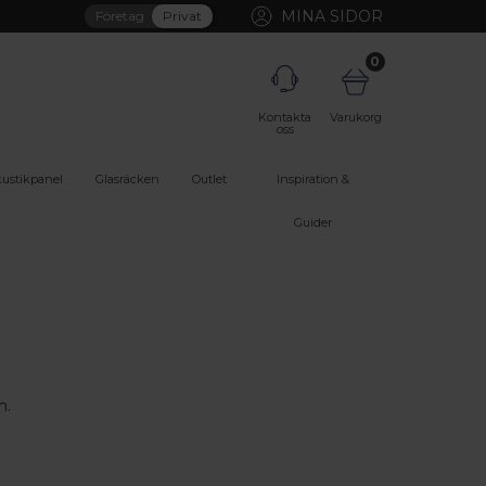
MINA SIDOR
Företag
Privat
0
Kontakta
Varukorg
oss
ustikpanel
Glasräcken
Outlet
Inspiration &
Guider
n.