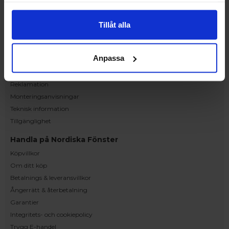
Ranhammarsvägen 20E
168 67 Bromma
Tillåt alla
Kundservice
Kontakta oss
Anpassa
Beställning och offert
Leverans
Reklamation
Monteringsanvisningar
Teknisk information
Tillgänglighet
Handla på Nordiska Fönster
Köpvillkor
Om ditt köp
Betalnings & leveransvillkor
Ångerrätt & återbetalning
Garantier
Integritets- och cookiepolicy
Trygg E-handel