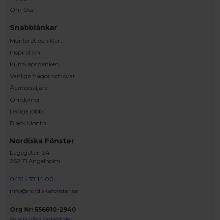
Om Oss
Snabblänkar
Monterat och klart
Inspiration
Kunskapsbanken
Vanliga frågor och svar
Återförsäljare
Omdömen
Lediga jobb
Black Month
Nordiska Fönster
Lagegatan 24
262 71 Ängelholm
0431 - 37 14 00
info@nordiskafonster.se
Org Nr: 556810-2940
Se alla våra öppettider