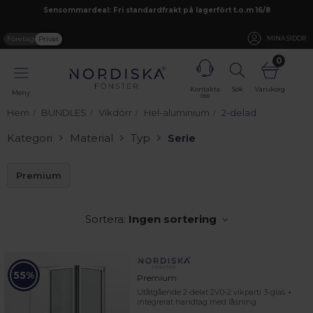
Sensommardeal: Fri standardfrakt på lagerfört t.o.m 16/8
Företag
Privat
MINA SIDOR
0
Kontakta
Sök
Varukorg
Meny
oss
Hem
BUNDLES
Vikdörr
Hel-aluminium
2-delad
Kategori
Material
Typ
Serie
Premium
Sortera:
Ingen sortering
55%
Premium
Utåtgående 2-delat 2V0-2 vikparti 3-glas +
integrerat handtag med låsning