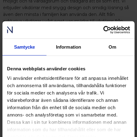
möjligt och få vardagsrum och trädgård att bli som ett. Vi
erbjuder vikdörrar med snygg design och smidig lösning så
även den minsta i familjen kan använda den. Allt från
exklusiva vikdörrar i vårt eget varumärke till vikdörrar från
Schüco.
Samtycke
Information
Om
RING OSS PÅ 0431 - 37 14 00
Besök våra utställningar
Denna webbplats använder cookies
Vi använder enhetsidentifierare för att anpassa innehållet
Ängelholm
och annonserna till användarna, tillhandahålla funktioner
Nordens största fönsterutställning
för sociala medier och analysera vår trafik. Vi
finns på Lagegatan 24 i Ängelholm
vidarebefordrar även sådana identifierare och annan
Se video från vårt showroom
information från din enhet till de sociala medier och
annons- och analysföretag som vi samarbetar med.
Stockholm
Dessa kan i sin tur kombinera informationen med annan
Upplev och inspireras av våra produkter
information som du har tillhandahållit eller som de har
hos Victrix inredarna.
samlat in när du har använt deras tjänster.