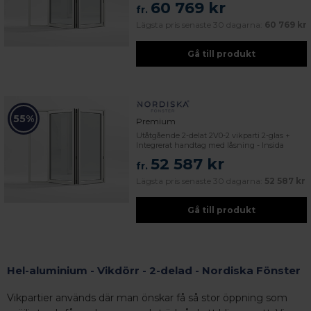
60 769 kr
fr.
Lägsta pris senaste 30 dagarna:
60 769 kr
Gå till produkt
55%
Premium
Utåtgående 2-delat 2V0-2 vikparti 2-glas +
Integrerat handtag med låsning - Insida
52 587 kr
fr.
Lägsta pris senaste 30 dagarna:
52 587 kr
Gå till produkt
Hel-aluminium - Vikdörr - 2-delad - Nordiska Fönster
Vikpartier används där man önskar få så stor öppning som
 – med fokus på kvalitet, omtanke och djup kompetens.