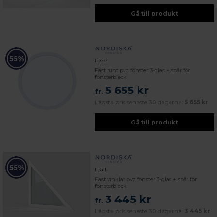
Gå till produkt
55%
Fjord
Fast runt pvc fönster 3-glas + spår för
fönsterbleck
5 655 kr
fr.
Lägsta pris senaste 30 dagarna:
5 655 kr
Gå till produkt
55%
Fjäll
Fast vinklat pvc fönster 3-glas + spår för
fönsterbleck
3 445 kr
fr.
Lägsta pris senaste 30 dagarna:
3 445 kr