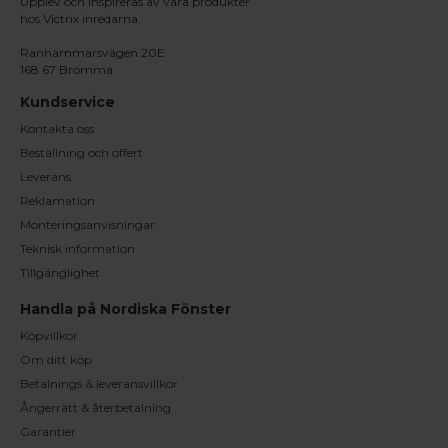
Upplev och inspireras av våra produkter
hos Victrix inredarna.
Ranhammarsvägen 20E
168 67 Bromma
Kundservice
Kontakta oss
Beställning och offert
Leverans
Reklamation
Monteringsanvisningar
Teknisk information
Tillgänglighet
Handla på Nordiska Fönster
Köpvillkor
Om ditt köp
Betalnings & leveransvillkor
Ångerrätt & återbetalning
Garantier