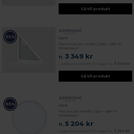
Gå till produkt
55%
Fjord
Fast vinklat pvc fönster 2-glas + spår för
fönsterbleck
3 349 kr
fr.
Lägsta pris senaste 30 dagarna:
3 349 kr
Gå till produkt
55%
Fjord
Fast runt pvc fönster 2-glas + spår för
fönsterbleck
5 204 kr
fr.
Lägsta pris senaste 30 dagarna:
5 204 kr