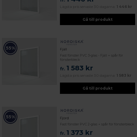
fr.
Lägsta pris senaste 30 dagarna:
1 446 kr
Gå till produkt
55%
Fjäll
Fast fönster PVC 3-glas - Fjäll + spår för
fönsterbleck
1 583 kr
fr.
Lägsta pris senaste 30 dagarna:
1 583 kr
Gå till produkt
55%
Fjord
Fast fönster PVC 2-glas + spår för fönsterbleck
1 373 kr
 – med fokus på kvalitet, omtanke och djup kompetens.
fr.