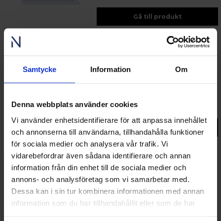
Gå till produkt
55%
Fjäll
Samtycke
Information
Om
Fast Halvmåne Fönster PVC 2-glas + spår för
fönsterbleck
4 653 kr
fr.
Denna webbplats använder cookies
Lägsta pris senaste 30 dagarna:
4 653 kr
Vi använder enhetsidentifierare för att anpassa innehållet
Gå till produkt
och annonserna till användarna, tillhandahålla funktioner
för sociala medier och analysera vår trafik. Vi
vidarebefordrar även sådana identifierare och annan
information från din enhet till de sociala medier och
55%
Fjäll
annons- och analysföretag som vi samarbetar med.
Fast vinklat pvc fönster 2-glas + spår för
Dessa kan i sin tur kombinera informationen med annan
fönsterbleck
information som du har tillhandahållit eller som de har
3 475 kr
fr.
samlat in när du har använt deras tjänster.
Lägsta pris senaste 30 dagarna:
3 475 kr