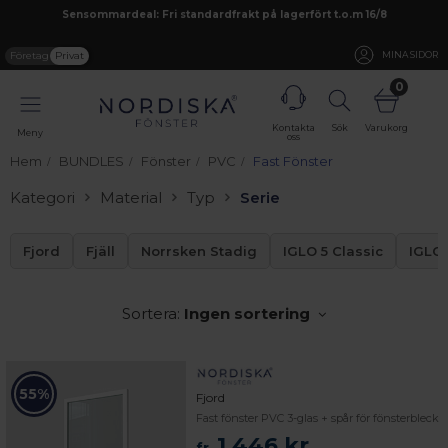
Sensommardeal: Fri standardfrakt på lagerfört t.o.m 16/8
Företag
Privat
MINA SIDOR
0
Kontakta
Sök
Varukorg
Meny
oss
Hem
BUNDLES
Fönster
PVC
Fast Fönster
Kategori
Material
Typ
Serie
Fjord
Fjäll
Norrsken Stadig
IGLO 5 Classic
IGLO 
Sortera:
Ingen sortering
55%
Fjord
Fast fönster PVC 3-glas + spår för fönsterbleck
1 446 kr