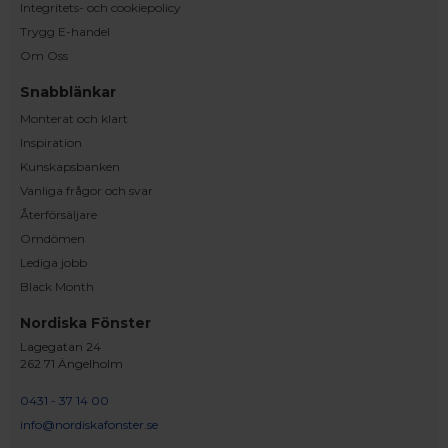
Integritets- och cookiepolicy
Trygg E-handel
Om Oss
Snabblänkar
Monterat och klart
Inspiration
Kunskapsbanken
Vanliga frågor och svar
Återförsäljare
Omdömen
Lediga jobb
Black Month
Nordiska Fönster
Lagegatan 24
262 71 Ängelholm
0431 - 37 14 00
info@nordiskafonster.se