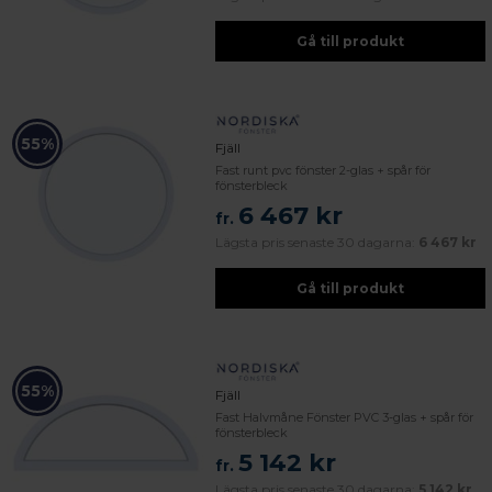
Gå till produkt
55%
Fjäll
Fast runt pvc fönster 2-glas + spår för
fönsterbleck
6 467 kr
fr.
Lägsta pris senaste 30 dagarna:
6 467 kr
Gå till produkt
55%
Fjäll
Fast Halvmåne Fönster PVC 3-glas + spår för
fönsterbleck
5 142 kr
fr.
Lägsta pris senaste 30 dagarna:
5 142 kr