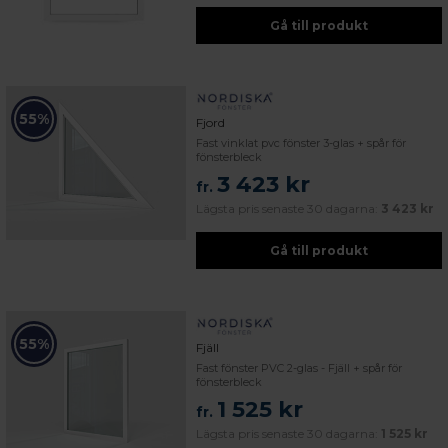
Gå till produkt
55%
Fjord
Fast vinklat pvc fönster 3-glas + spår för
fönsterbleck
3 423 kr
fr.
Lägsta pris senaste 30 dagarna:
3 423 kr
Gå till produkt
55%
Fjäll
Fast fönster PVC 2-glas - Fjäll + spår för
fönsterbleck
1 525 kr
fr.
Lägsta pris senaste 30 dagarna:
1 525 kr