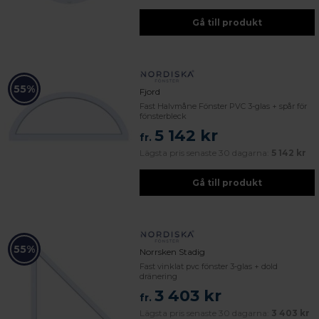
Gå till produkt
55%
Fjord
Fast Halvmåne Fönster PVC 3-glas + spår för
fönsterbleck
5 142 kr
fr.
Lägsta pris senaste 30 dagarna:
5 142 kr
Gå till produkt
55%
Norrsken Stadig
Fast vinklat pvc fönster 3-glas + dold
dränering
3 403 kr
fr.
Lägsta pris senaste 30 dagarna:
3 403 kr