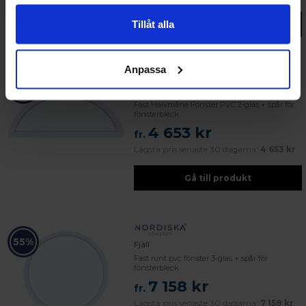
Tillåt alla
Gå till produkt
Anpassa
55%
Fjord
Fast Halvmåne Fönster PVC 2-glas + spår för
fönsterbleck
4 653 kr
fr.
Lägsta pris senaste 30 dagarna:
4 653 kr
Gå till produkt
55%
Fjäll
Fast runt pvc fönster 3-glas + spår för
fönsterbleck
7 158 kr
fr.
Lägsta pris senaste 30 dagarna:
7 158 kr