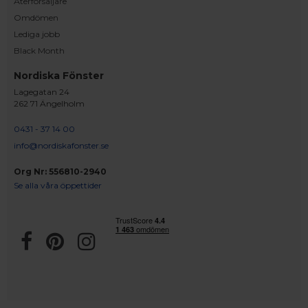
Återförsäljare
Omdömen
Lediga jobb
Black Month
Nordiska Fönster
Lagegatan 24
262 71 Ängelholm
0431 - 37 14 00
info@nordiskafonster.se
Org Nr: 556810-2940
Se alla våra öppettider