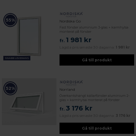
55%
Nordiska Go
Fast fönster aluminium 3-glas + karmhylsa
monterat på fönster
1 981 kr
fr.
Lägsta pris senaste 30 dagarna:
1 981 kr
SNABB LEVERANS
Gå till produkt
52%
Norrland
Överkantshängt källarfönster aluminium 2-
glas + karmhylsa monterat på fönster
3 176 kr
fr.
Lägsta pris senaste 30 dagarna:
3 176 kr
Gå till produkt