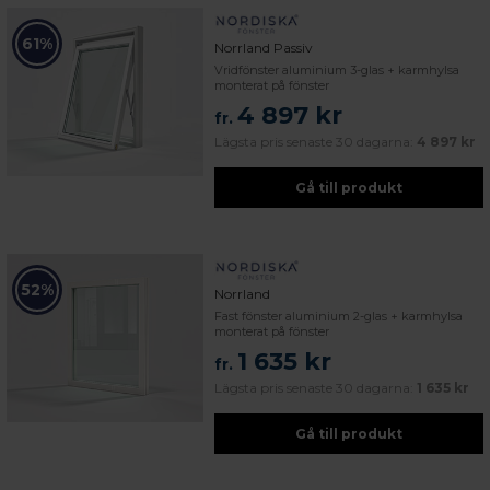
61%
Norrland Passiv
Vridfönster aluminium 3-glas + karmhylsa
monterat på fönster
4 897 kr
fr.
Lägsta pris senaste 30 dagarna:
4 897 kr
Gå till produkt
52%
Norrland
Fast fönster aluminium 2-glas + karmhylsa
monterat på fönster
1 635 kr
fr.
Lägsta pris senaste 30 dagarna:
1 635 kr
Gå till produkt