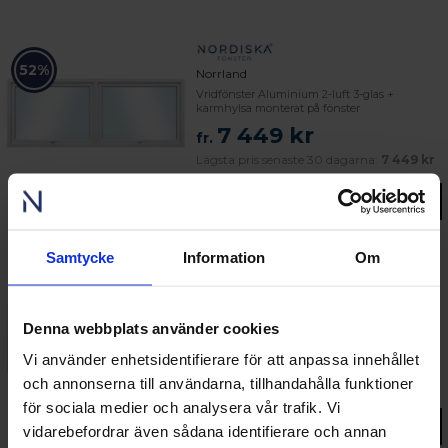
52%
Norrland
Vridfönster Aluminium 2-luft 3-glas +
karmhylsa monterat på fönster
7 449 kr
fr.
Lägsta pris senaste 30 dagarna:
7 449 kr
Gå till produkt
Samtycke
Information
Om
52%
Norrland Plus
Vridfönster Aluminium 2-luft 3-glas +
Denna webbplats använder cookies
karmhylsa monterat på fönster
8 146 kr
Vi använder enhetsidentifierare för att anpassa innehållet
fr.
och annonserna till användarna, tillhandahålla funktioner
Lägsta pris senaste 30 dagarna:
8 146 kr
för sociala medier och analysera vår trafik. Vi
Gå till produkt
vidarebefordrar även sådana identifierare och annan