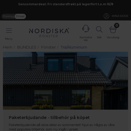
Sensommardeal: Fri standardfrakt på lagerfört t.o.m 16/8
Företag
Privat
MINA SIDOR
0
Kontakta
Sök
Varukorg
Meny
oss
Hem
BUNDLES
Fönster
Trä/Aluminium
Paketerbjudande - tillbehör på köpet
Paketerbjudande på stora delar av sortimentet! Njut av några av våra
mest populära tillbehör, som nu ingår i priset.