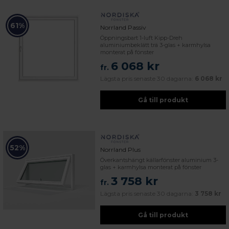
61%
Norrland Passiv
Öppningsbart 1-luft Kipp-Dreh
aluminiumbeklätt trä 3-glas + karmhylsa
monterat på fönster
6 068 kr
fr.
Lägsta pris senaste 30 dagarna:
6 068 kr
Gå till produkt
52%
Norrland Plus
Överkantshängt källarfönster aluminium 3-
glas + karmhylsa monterat på fönster
3 758 kr
fr.
Lägsta pris senaste 30 dagarna:
3 758 kr
Gå till produkt