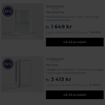
52%
Norrland Plus
Fast fönster aluminium 2-glas + karmhylsa
monterat på fönster
1 649 kr
fr.
Lägsta pris senaste 30 dagarna:
1 649 kr
Gå till produkt
52%
Norrland
Utåtgående sidohängt 1-luft aluminium 3-glas
+ karmhylsa monterat på fönster
3 413 kr
fr.
Lägsta pris senaste 30 dagarna:
3 413 kr
Gå till produkt