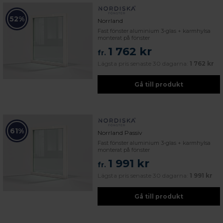
52%
Norrland
Fast fönster aluminium 3-glas + karmhylsa
monterat på fönster
1 762 kr
fr.
Lägsta pris senaste 30 dagarna:
1 762 kr
Gå till produkt
61%
Norrland Passiv
Fast fönster aluminium 3-glas + karmhylsa
monterat på fönster
1 991 kr
fr.
Lägsta pris senaste 30 dagarna:
1 991 kr
Gå till produkt