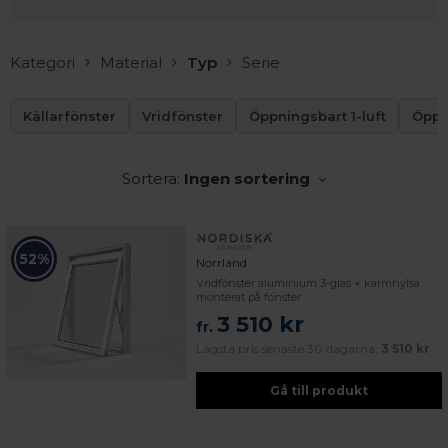
Kategori
Material
Typ
Serie
Källarfönster
Vridfönster
Öppningsbart 1-luft
Öppn
Sortera:
Ingen sortering
52%
Norrland
Vridfönster aluminium 3-glas + karmhylsa
monterat på fönster
3 510 kr
fr.
Lägsta pris senaste 30 dagarna:
3 510 kr
Gå till produkt
 – med fokus på kvalitet, omtanke och djup kompetens.