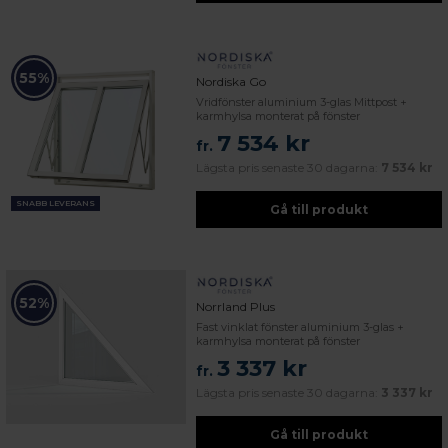
55%
Nordiska Go
Vridfönster aluminium 3-glas Mittpost +
karmhylsa monterat på fönster
7 534 kr
fr.
Lägsta pris senaste 30 dagarna:
7 534 kr
SNABB LEVERANS
Gå till produkt
52%
Norrland Plus
Fast vinklat fönster aluminium 3-glas +
karmhylsa monterat på fönster
3 337 kr
fr.
Lägsta pris senaste 30 dagarna:
3 337 kr
Gå till produkt