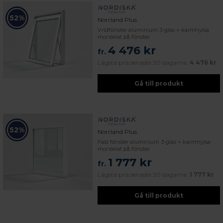
52%
Norrland Plus
Vridfönster aluminium 3-glas + karmhylsa
monterat på fönster
4 476 kr
fr.
Lägsta pris senaste 30 dagarna:
4 476 kr
Gå till produkt
52%
Norrland Plus
Fast fönster aluminium 3-glas + karmhylsa
monterat på fönster
1 777 kr
fr.
Lägsta pris senaste 30 dagarna:
1 777 kr
Gå till produkt