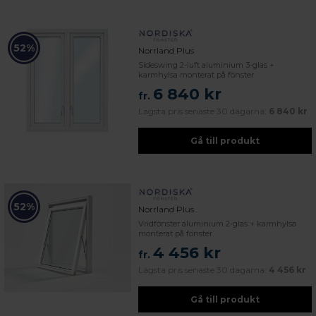
52%
Norrland Plus
Sideswing 2-luft aluminium 3-glas +
karmhylsa monterat på fönster
6 840 kr
fr.
Lägsta pris senaste 30 dagarna:
6 840 kr
Gå till produkt
52%
Norrland Plus
Vridfönster aluminium 2-glas + karmhylsa
monterat på fönster
4 456 kr
fr.
Lägsta pris senaste 30 dagarna:
4 456 kr
Gå till produkt