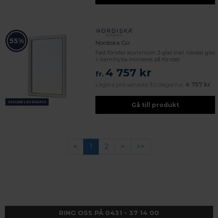
55%
Nordiska Go
Fast fönster aluminium 3-glas inkl. härdat glas
+ karmhylsa monterat på fönster
4 757 kr
fr.
Lägsta pris senaste 30 dagarna:
4 757 kr
SNABB LEVERANS
Gå till produkt
<
1
2
>
>>
RING OSS PÅ 0431 - 37 14 00