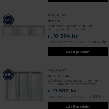
52%
Norrland
Vridfönster Aluminium 3-luft 2-glas +
karmhylsa monterat på fönster
10 554 kr
fr.
Lägsta pris senaste 30 dagarna:
10 554 kr
Gå till produkt
61%
Norrland Passiv
Utåtgående sidohängt 3-luft aluminium 3-
glas + karmhylsa monterat på fönster
11 502 kr
fr.
Lägsta pris senaste 30 dagarna:
11 502 kr
Gå till produkt