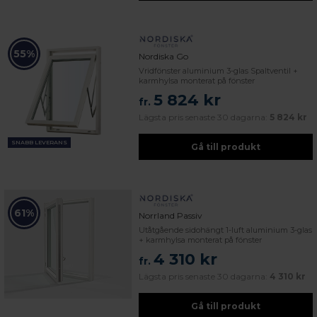
55%
Nordiska Go
Vridfönster aluminium 3-glas Spaltventil +
karmhylsa monterat på fönster
5 824 kr
fr.
Lägsta pris senaste 30 dagarna:
5 824 kr
SNABB LEVERANS
Gå till produkt
61%
Norrland Passiv
Utåtgående sidohängt 1-luft aluminium 3-glas
+ karmhylsa monterat på fönster
4 310 kr
fr.
Lägsta pris senaste 30 dagarna:
4 310 kr
Gå till produkt