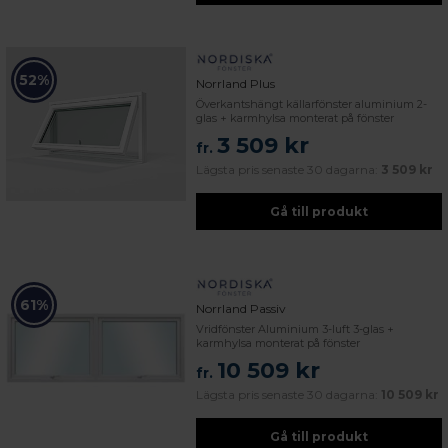
52%
Norrland Plus
Överkantshängt källarfönster aluminium 2-
glas + karmhylsa monterat på fönster
3 509 kr
fr.
Lägsta pris senaste 30 dagarna:
3 509 kr
Gå till produkt
61%
Norrland Passiv
Vridfönster Aluminium 3-luft 3-glas +
karmhylsa monterat på fönster
10 509 kr
fr.
Lägsta pris senaste 30 dagarna:
10 509 kr
Gå till produkt