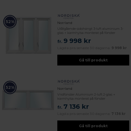
52%
Norrland
Utåtgående sidohängt 3-luft aluminium 3-
glas + karmhylsa monterat på fönster
9 998 kr
fr.
Lägsta pris senaste 30 dagarna:
9 998 kr
Gå till produkt
52%
Norrland
Vridfönster Aluminium 2-luft 2-glas +
karmhylsa monterat på fönster
7 136 kr
fr.
Lägsta pris senaste 30 dagarna:
7 136 kr
Gå till produkt