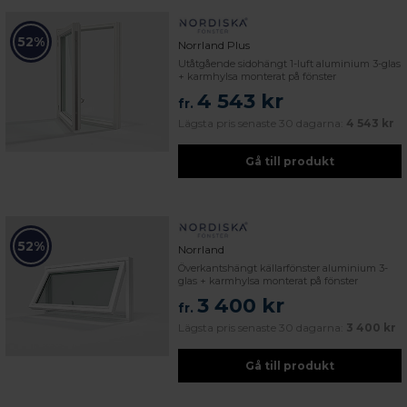
52%
Norrland Plus
Utåtgående sidohängt 1-luft aluminium 3-glas
+ karmhylsa monterat på fönster
4 543 kr
fr.
Lägsta pris senaste 30 dagarna:
4 543 kr
Gå till produkt
52%
Norrland
Överkantshängt källarfönster aluminium 3-
glas + karmhylsa monterat på fönster
3 400 kr
fr.
Lägsta pris senaste 30 dagarna:
3 400 kr
Gå till produkt