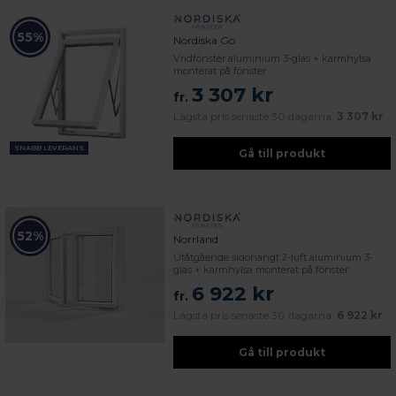
55%
Nordiska Go
Vridfönster aluminium 3-glas + karmhylsa
monterat på fönster
3 307 kr
fr.
Lägsta pris senaste 30 dagarna:
3 307 kr
SNABB LEVERANS
Gå till produkt
52%
Norrland
Utåtgående sidohängt 2-luft aluminium 3-
glas + karmhylsa monterat på fönster
6 922 kr
fr.
Lägsta pris senaste 30 dagarna:
6 922 kr
Gå till produkt