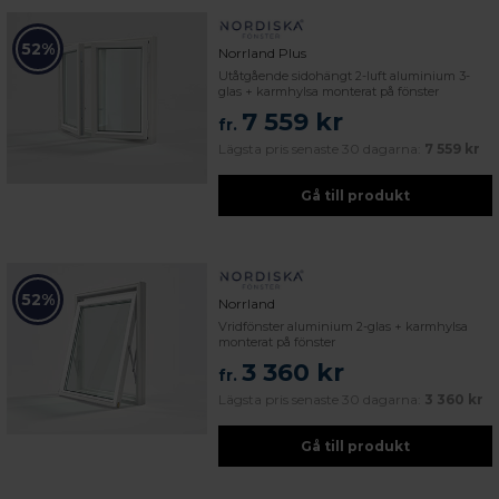
52%
Norrland Plus
Utåtgående sidohängt 2-luft aluminium 3-
glas + karmhylsa monterat på fönster
7 559 kr
fr.
Lägsta pris senaste 30 dagarna:
7 559 kr
Gå till produkt
52%
Norrland
Vridfönster aluminium 2-glas + karmhylsa
monterat på fönster
3 360 kr
fr.
Lägsta pris senaste 30 dagarna:
3 360 kr
Gå till produkt