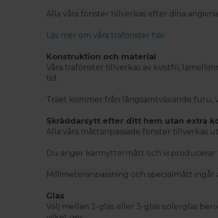
Alla våra fönster tillverkas efter dina angivn
Läs mer om våra träfönster här
Konstruktion och material
Våra träfönster tillverkas av kvistfri, lame
tid.
Träet kommer från långsamtväxande furu, vil
Skräddarsytt efter ditt hem utan extra 
Alla våra måttanpassade fönster tillverkas ut
Du anger karmyttermått och vi producerar fö
Millimeteranpassning och specialmått ingår a
Glas
Välj mellan 2-glas eller 3-glas isolerglas 
vilket ger: