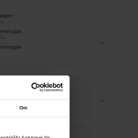
skaper
as
erhetsglas
las
erhetsglas
lör
lör
Om
h mittpost
andahålla funktioner för