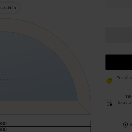
tt utifrån
En månad
Til
Extra t
880
880