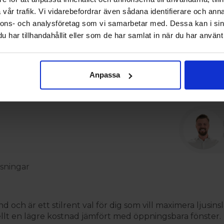
Ingen
vår trafik. Vi vidarebefordrar även sådana identifierare och anna
nnons- och analysföretag som vi samarbetar med. Dessa kan i sin
har tillhandahållit eller som de har samlat in när du har använt 
Extrautru
Tillval
Spår för f
Anpassa
Förborrat
sningar
and och är ett stilrent val för dig som vill maximera ljus
ellt en lägre kostnad jämfört med öppningsbara fönster.