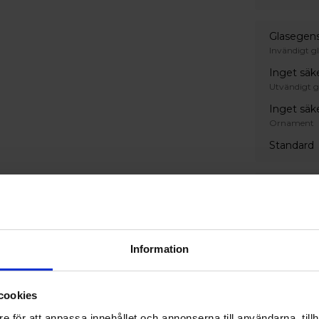
Glasegen
Invändigt gl
Inget säk
Utvändigt g
Inget säk
Ornament
Standard
Färg
Invändig ku
S 0502-Y
Utvändig ku
Information
S 0502-Y
cookies
Spröjs oc
e för att anpassa innehållet och annonserna till användarna, tillh