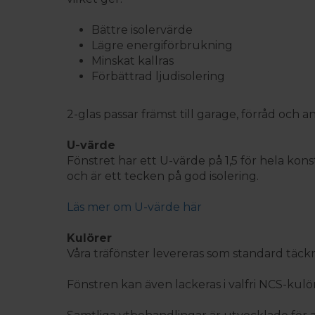
Bättre isolervärde
Lägre energiförbrukning
Minskat kallras
Förbättrad ljudisolering
2-glas passar främst till garage, förråd o
U-värde
Fönstret har ett U-värde på 1,5 för hela ko
och är ett tecken på god isolering.
Läs mer om U-värde här
Kulörer
Våra träfönster levereras som standard täckmå
Fönstren kan även lackeras i valfri NCS-kulör