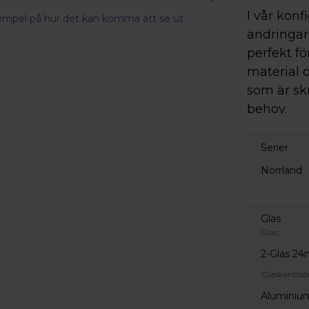
I vår konf
xempel på hur det kan komma att se ut.
ändringar 
perfekt fö
material o
som är sk
behov.
Serier
Norrland
Glas
Glas
2-Glas 2
Glaskantlist
Aluminium