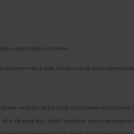
ch andra ouppvärmda utrymmen.
nstruktionen med 2-glas. Ju lägre värde desto bättre is
lade i vit kulör NCS S 0502-Y, en klassisk och tidlös vit
 eller fås med lasyr, vilket framhäver träets naturliga st