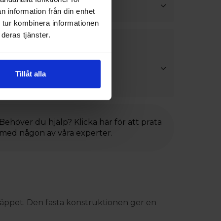
n information från din enhet
 tur kombinera informationen
deras tjänster.
stning
önsterbleck
Tillåt alla
 14mm för karmskruv
Behöver du hjälp? Klicka här för att prata
med någon av våra experter.
insläppet. Den fasta konstruktionen ger en