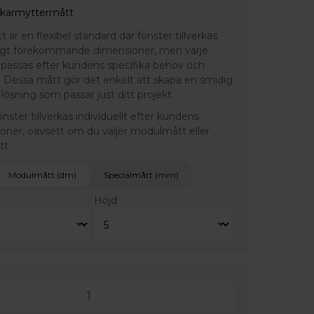
 karmyttermått
är en flexibel standard där fönster tillverkas
ligt förekommande dimensioner, men varje
npassas efter kundens specifika behov och
 Dessa mått gör det enkelt att skapa en smidig
lösning som passar just ditt projekt.
fönster tillverkas individuellt efter kundens
ioner, oavsett om du väljer modulmått eller
tt.
Modulmått (dm)
Specialmått (mm)
Höjd