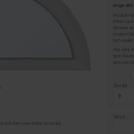
Ange ditt
Modulmått 
efter van
fönster a
önskemål.
och exakt 
Alla våra 
specifikat
specialmå
Bredd
Antal
d och kan vara extra utrustad.