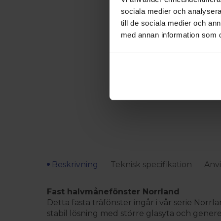
sociala medier och analysera 
till de sociala medier och a
med annan information som du 
Beskrivning
Teknisk specifikation
Anvi
Fast halvmånefönster Norrland
Detta fasta träfönster ingår i vår serie Norrl
stabil lösning med större glasyta och gener