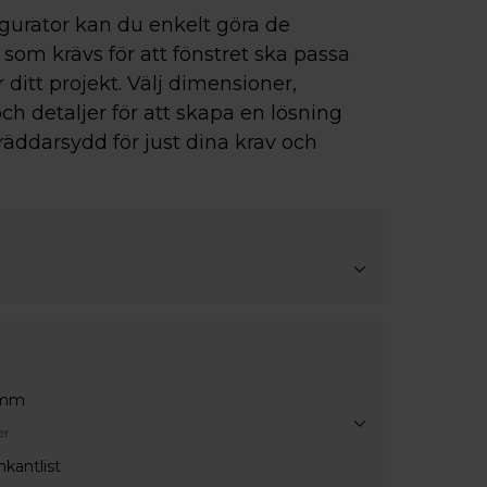
igurator kan du enkelt göra de
som krävs för att fönstret ska passa
r ditt projekt. Välj dimensioner,
ch detaljer för att skapa en lösning
räddarsydd för just dina krav och
4mm
er
kantlist