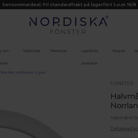
Sensommardeal: Fri standardfrakt på lagerfört t.o.m 16/8
t- och
Takfönster
Ytterdörrar
Lagerförda
Pergola
Ak
örrar
produkter
ne Fast träfönster 2-glas
FÖNSTER
Halvmån
Norrla
Halvmåne fas
Detaljerad p