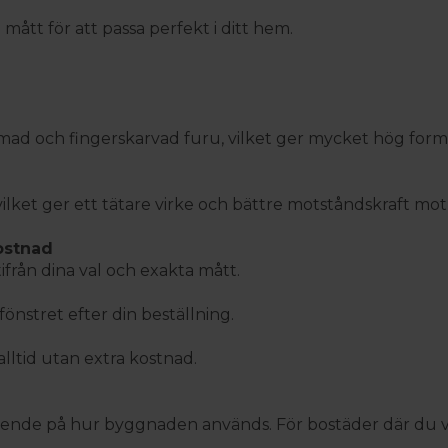
a mått för att passa perfekt i ditt hem.
llimmad och fingerskarvad furu, vilket ger mycket hög for
ket ger ett tätare virke och bättre motståndskraft mot 
kostnad
ifrån dina val och exakta mått.
nstret efter din beställning.
lltid utan extra kostnad.
beroende på hur byggnaden används. För bostäder där du v