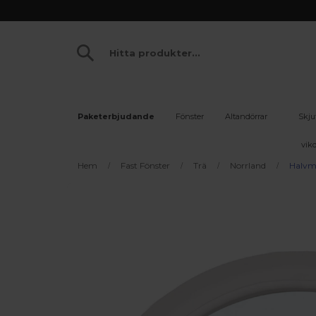
Paketerbjudande
Fönster
Altandörrar
Skju
vikd
Hem
Fast Fönster
Trä
Norrland
Halvmå