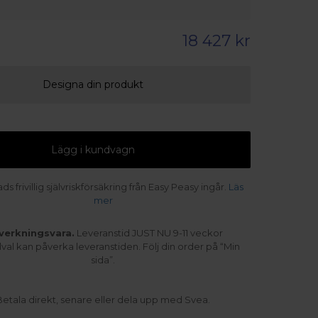
18 427 kr
Designa din produkt
Lägg i kundvagn
s frivillig självriskförsäkring från Easy Peasy ingår.
Läs
mer
lverkningsvara.
Leveranstid JUST NU 9-11 veckor
illval kan påverka leveranstiden. Följ din order på “Min
sida”.
Betala direkt, senare eller dela upp med Svea.