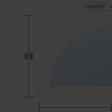
Sett inifrån
Se
480
480