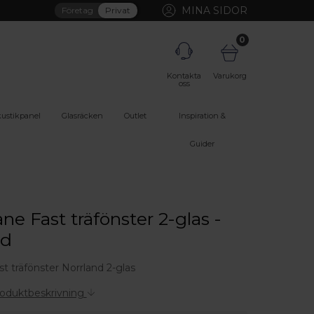
MINA SIDOR
Företag
Privat
0
Kontakta
Varukorg
oss
ustikpanel
Glasräcken
Outlet
Inspiration &
Guider
e Fast träfönster 2-glas -
nd
t träfönster Norrland 2-glas
roduktbeskrivning