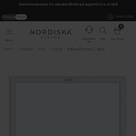
Sensommardeal: Fri standardfrakt på lagerfört t.o.m 16/8
Företag
Privat
MINA SIDOR
0
Kontakta
Sök
Varukorg
Meny
oss
Hem
Fönster
PVC
Fjord
Källarfönster 2-glas