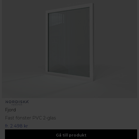
Fjord
Fast fönster PVC 2-glas
fr.
2 498 kr
Gå till produkt