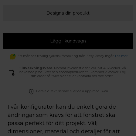
Designa din produkt
Lägg i kundvagn
En månads frivillig självriskförsäkring från Easy Peasy ingår.
Läs mer
Tillverkningsvara.
Normal leveranstid för PVC vit 4-6 veckor. På
lackerade produkter och specialprodukter tillkommer 2 veckor. Följ
din order på "Min sida" eller kontakta oss före order.
Betala direkt, senare eller dela upp med Svea.
I vår konfigurator kan du enkelt göra de
ändringar som krävs för att fönstret ska
passa perfekt för ditt projekt. Välj
dimensioner, material och detaljer för att