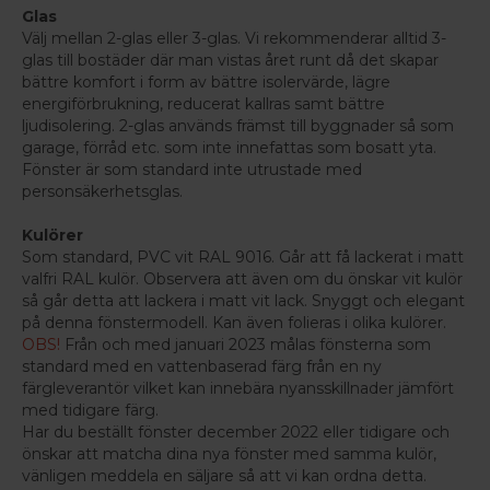
Glas
Välj mellan 2-glas eller 3-glas. Vi rekommenderar alltid 3-
glas till bostäder där man vistas året runt då det skapar
bättre komfort i form av bättre isolervärde, lägre
energiförbrukning, reducerat kallras samt bättre
ljudisolering. 2-glas används främst till byggnader så som
garage, förråd etc. som inte innefattas som bosatt yta.
Fönster är som standard inte utrustade med
personsäkerhetsglas.
Kulörer
Som standard, PVC vit RAL 9016. Går att få lackerat i matt
valfri RAL kulör. Observera att även om du önskar vit kulör
så går detta att lackera i matt vit lack. Snyggt och elegant
på denna fönstermodell. Kan även folieras i olika kulörer.
OBS!
Från och med januari 2023 målas fönsterna som
standard med en vattenbaserad färg från en ny
färgleverantör vilket kan innebära nyansskillnader jämfört
med tidigare färg.
Har du beställt fönster december 2022 eller tidigare och
önskar att matcha dina nya fönster med samma kulör,
vänligen meddela en säljare så att vi kan ordna detta.