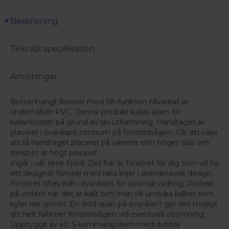
Beskrivning
Teknisk specifikation
Anvisningar
Bottenhängt fönster med tilt-funktion tillverkat av
underhållsfri PVC. Denna produkt kallas även för
källarfönster på grund av sin utformning. Handtaget är
placerat i ovankant centrum på fönsterbågen. Går att välja
att få handtaget placerat på vänster eller höger sida om
fönstret är högt placerat.
Ingår i vår serie Fjord. Det här är fönstret för dig som vill ha
ett designat fönster med raka linjer i skandinavisk design.
Fönstret tiltas inåt i ovankant för optimal vädring. Perfekt
på vintern när det är kallt och man vill undvika kallras som
kyler ner golvet. En dold spärr på ovankant gör det möjligt
att helt fälla ner fönsterbågen vid eventuell utrymning.
Uppbyggt av ett 5-kammarsystem med dubbla