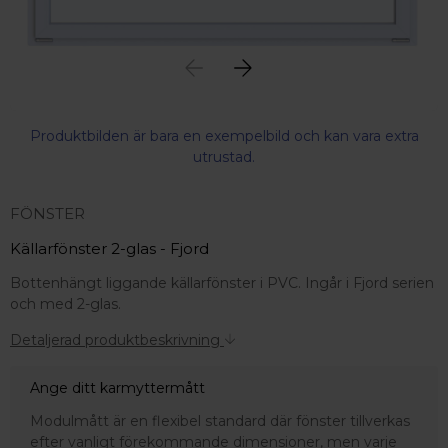
Produktbilden är bara en exempelbild och kan vara extra
utrustad.
FÖNSTER
Källarfönster 2-glas - Fjord
Bottenhängt liggande källarfönster i PVC. Ingår i Fjord serien
och med 2-glas.
Detaljerad produktbeskrivning
Ange ditt karmyttermått
Modulmått är en flexibel standard där fönster tillverkas
 – med fokus på kvalitet, omtanke och djup kompetens.
efter vanligt förekommande dimensioner, men varje