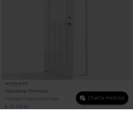
Ytterdörrar Premium
Chatta med oss
Ytterdörr Vejbystrand Glas
fr.
23 410 kr
Gå till produkt