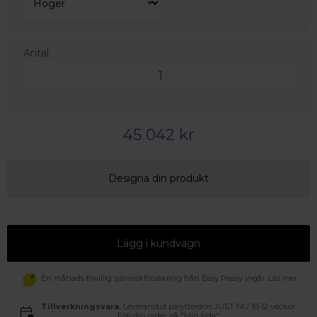
Antal
45 042 kr
Designa din produkt
Lägg i kundvagn
En månads frivillig självriskförsäkring från Easy Peasy ingår.
Läs mer
Tillverkningsvara.
Leveranstid parytterdörr JUST NU 10-12 veckor.
Följ din order på "Min sida".