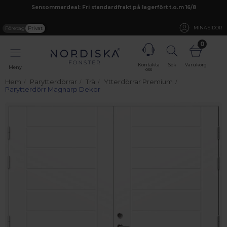
Sensommardeal: Fri standardfrakt på lagerfört t.o.m 16/8
Företag
Privat
MINA SIDOR
0
Kontakta
Sök
Varukorg
Meny
oss
Hem
Parytterdörrar
Trä
Ytterdörrar Premium
Parytterdörr Magnarp Dekor