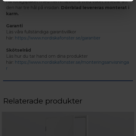
handtagspaket med hemma/borta vred vilket innebär att
den har tre hål på insidan.
Dörrblad levereras monterat i
karm.
Garanti
Läs våra fullständiga garantivillkor
här:
https://www.nordiskafonster.se/garantier
Skötselråd
Läs hur du tar hand om dina produkter
här:
https://www.nordiskafonster.se/monteringsanvisninga
r
Relaterade produkter