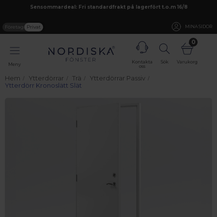
Sensommardeal: Fri standardfrakt på lagerfört t.o.m 16/8
Företag
Privat
MINA SIDOR
0
Kontakta
Sök
Varukorg
Meny
oss
Hem
Ytterdörrar
Trä
Ytterdörrar Passiv
Ytterdörr Kronoslätt Slät