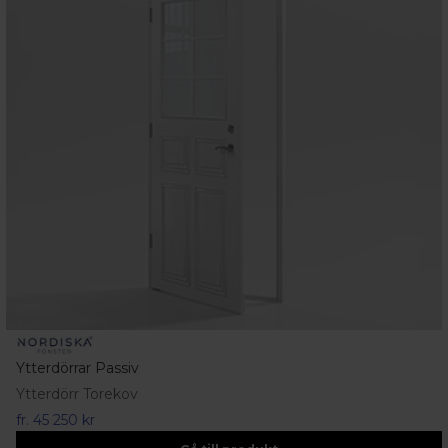
Ytterdörrar Passiv
Ytterdörr Torekov
fr.
45 250 kr