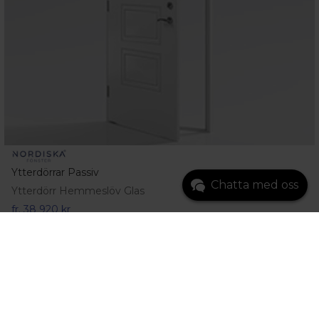
Ytterdörrar Passiv
Chatta med oss
Ytterdörr Hemmeslöv Glas
fr.
38 920 kr
Gå till produkt