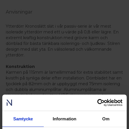
Anvisningar
Ytterdörr Kronoslätt slät i vår passiv-serie är vår mest
isolerade ytterdörr med ett u-värde på 0,8 eller lägre. En
extremt kraftig konstruktion med grövre karm och
dörrblad för bästa tänkbara isolerings- och ljudkrav. Stilren
design med slät yta. En välisolerad och välkomnande
ytterdörr.
Konstruktion
Karmen på 115mm är lamellimmad för extra stabilitet samt
kvistfri på synliga delar efter installation. Dörrbladet har en
tjocklek på 82mm och är uppbyggt med 75mm isolering
och dubbla aluminiumplåtar. Aluminiumplåtarna är
placerade bakom de yttre HDF-skivorna som extra
stabilisator samt som fuktskydd. På dörrbladets sidor är
det dubbla ramträ för förstärkt stabilitet. Väl isolerad
ytterdörr med u-värde 0,8 eller lägre. Alla våra ytterdörrar
är designade med en droppkant nederst på dörrbladet så
Samtycke
Information
Om
eventuellt vatten lätt kan rinna av vilket drastiskt minskar