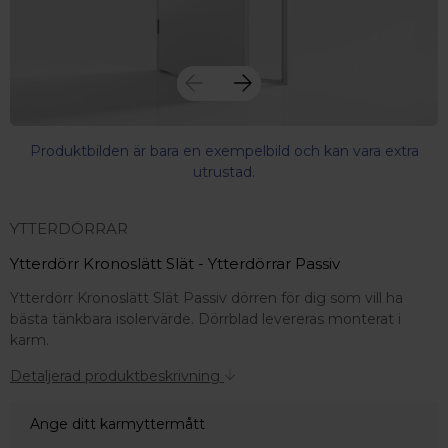
Produktbilden är bara en exempelbild och kan vara extra
utrustad.
YTTERDÖRRAR
Ytterdörr Kronoslätt Slät - Ytterdörrar Passiv
Ytterdörr Kronoslätt Slät Passiv dörren för dig som vill ha
bästa tänkbara isolervärde. Dörrblad levereras monterat i
karm.
Detaljerad produktbeskrivning
Ange ditt karmyttermått
 – med fokus på kvalitet, omtanke och djup kompetens.