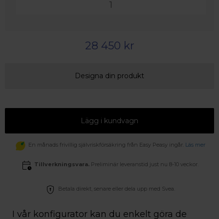
28 450 kr
Designa din produkt
Lägg i kundvagn
En månads frivillig självriskförsäkring från Easy Peasy ingår.
Läs mer
Tillverkningsvara.
Preliminär leveranstid just nu 8-10 veckor.
Betala direkt, senare eller dela upp med Svea.
I vår konfigurator kan du enkelt göra de