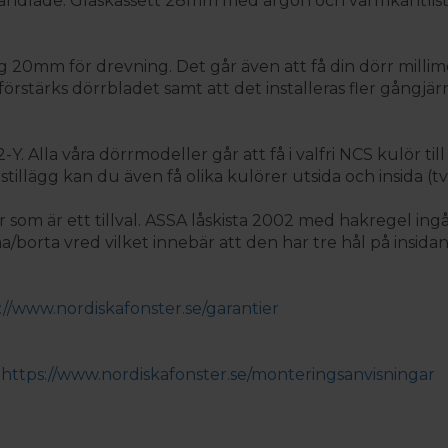
andlade. Glaskassett 28mm med argon och varmkantlist. A
0mm för drevning. Det går även att få din dörr millime
örstärks dörrbladet samt att det installeras fler gångjärn 
 Alla våra dörrmodeller går att få i valfri NCS kulör till
stillägg kan du även få olika kulörer utsida och insida (t
 som är ett tillval. ASSA låskista 2002 med hakregel ing
orta vred vilket innebär att den har tre hål på insidan
://www.nordiskafonster.se/garantier
:
https://www.nordiskafonster.se/monteringsanvisningar