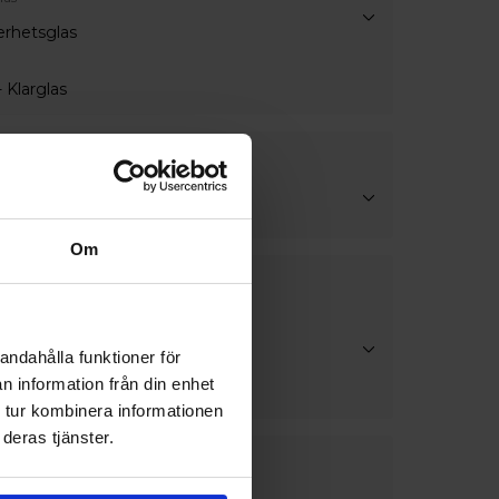
erhetsglas
 Klarglas
handtag
ndtag
Om
lör
andahålla funktioner för
lör
n information från din enhet
 tur kombinera informationen
deras tjänster.
stning