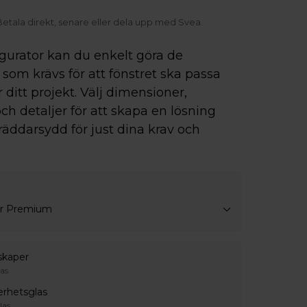
er dela upp med Svea.
Frakt inom Sverig
igurator kan du enkelt göra de
som krävs för att fönstret ska passa
r ditt projekt. Välj dimensioner,
ch detaljer för att skapa en lösning
räddarsydd för just dina krav och
ar Premium
skaper
as
erhetsglas
las