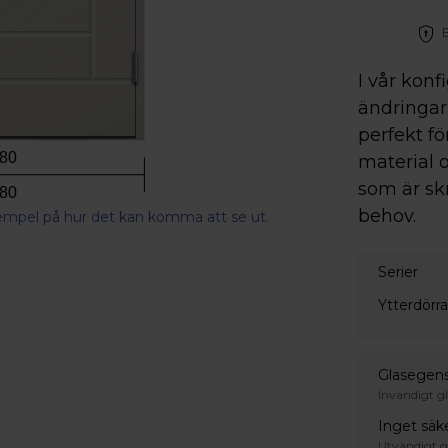
Betala direkt, senare ell
I vår konf
ändringar 
perfekt fö
80
material o
som är sk
80
behov.
xempel på hur det kan komma att se ut.
Serier
Ytterdörr
Glasegen
Invändigt gl
Inget säk
Utvändigt g