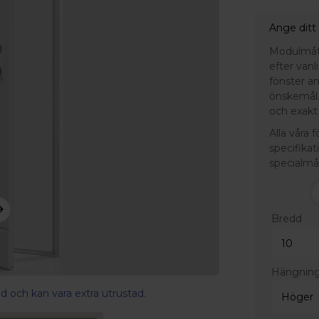
Ange ditt
Modulmått 
efter van
fönster a
önskemål.
och exakt 
Alla våra 
specifikat
specialmå
Bredd
Hängnin
d och kan vara extra utrustad.