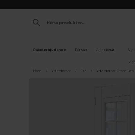
Paketerbjudande
Fönster
Altandörrar
Skju
vikd
Hem
Ytterdörrar
Trä
Ytterdörrar Premium