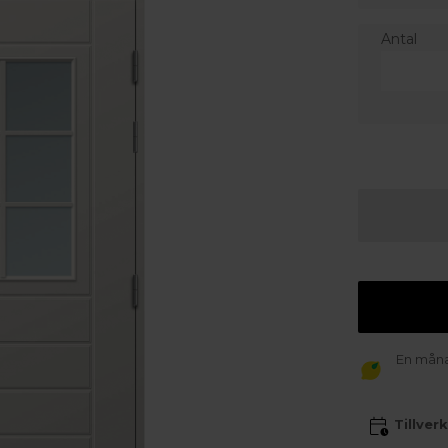
Antal
En månad
Tillver