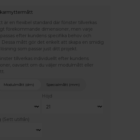
 karmyttermått
är en flexibel standard där fönster tillverkas
ligt förekommande dimensioner, men varje
npassas efter kundens specifika behov och
 Dessa mått gör det enkelt att skapa en smidig
lösning som passar just ditt projekt.
fönster tillverkas individuellt efter kundens
ioner, oavsett om du väljer modulmått eller
tt.
Modulmått (dm)
Specialmått (mm)
Höjd
g
(Sett utifrån)