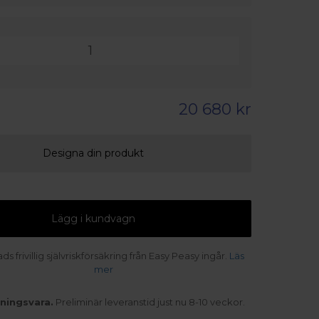
20 680 kr
Designa din produkt
Lägg i kundvagn
s frivillig självriskförsäkring från Easy Peasy ingår.
Läs
mer
kningsvara.
Preliminär leveranstid just nu 8-10 veckor.