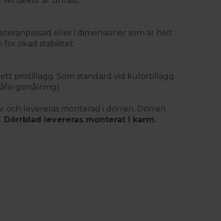
ll dekor är urfräst.
teranpassad eller i dimensioner som är helt
för ökad stabilitet.
 ett pristillägg. Som standard vid kulörtillägg
våfärgsmålning).
år och levereras monterad i dörren. Dörren
.
Dörrblad levereras monterat i karm.