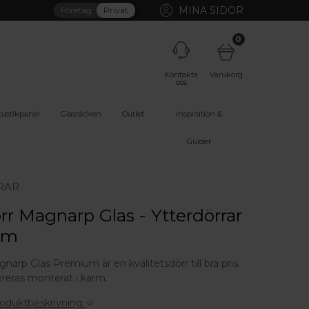
MINA SIDOR
Företag
Privat
0
Kontakta
Varukorg
oss
ustikpanel
Glasräcken
Outlet
Inspiration &
Guider
RAR
rr Magnarp Glas - Ytterdörrar
um
narp Glas Premium är en kvalitetsdörr till bra pris.
ereras monterat i karm.
roduktbeskrivning