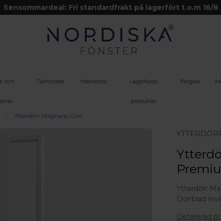
Sensommardeal: Fri standardfrakt på lagerfört t.o.m 16/8
t- och
Takfönster
Ytterdörrar
Lagerförda
Pergola
Ak
örrar
produkter
Ytterdörr Magnarp Glas
YTTERDÖR
Ytterdö
Premi
Ytterdörr Mag
Dörrblad lev
Detaljerad p