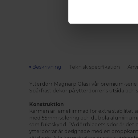
Beskrivning
Teknisk specifikation
Anvi
Ytterdörr Magnarp Glas i vår premium-serie ä
Spårfräst dekor på ytterdörrens utsida och s
Konstruktion
Karmen är lamellimmad för extra stabilitet s
med 55mm isolering och dubbla aluminiumpl
som fuktskydd. På dörrbladets sidor är det dub
ytterdörrar är designade med en droppkant ne