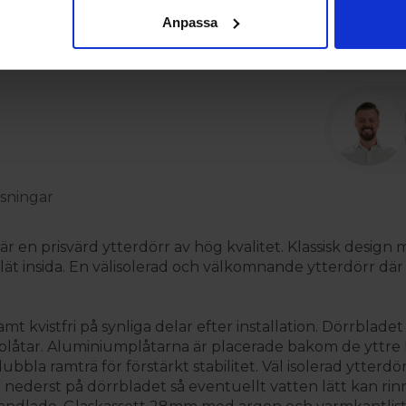
Synliga g
Anpassa
Låg trösk
sningar
r en prisvärd ytterdörr av hög kvalitet. Klassisk design
lät insida. En välisolerad och välkomnande ytterdörr där
amt kvistfri på synliga delar efter installation. Dörrbl
åtar. Aluminiumplåtarna är placerade bakom de yttre HD
bla ramträ för förstärkt stabilitet. Väl isolerad ytterdör
derst på dörrbladet så eventuellt vatten lätt kan rinna 