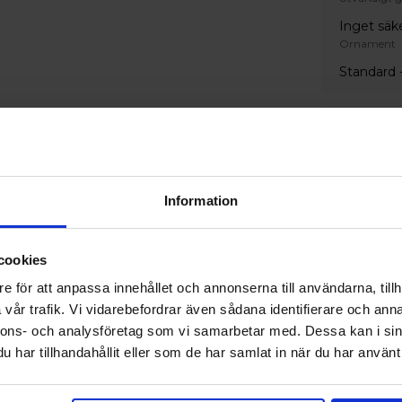
Inget säk
Ornament
Standard -
Handtag
Invändigt 
Inget ha
Information
Färg
Invändig ku
cookies
S 0502-Y
e för att anpassa innehållet och annonserna till användarna, tillh
Utvändig ku
vår trafik. Vi vidarebefordrar även sådana identifierare och anna
S 0502-Y
nnons- och analysföretag som vi samarbetar med. Dessa kan i sin
har tillhandahållit eller som de har samlat in när du har använt 
Extrautru
Tillval