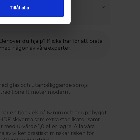
ångjärn
Tillåt alla
el (23mm)
Behöver du hjälp? Klicka här för att prata
med någon av våra experter.
 med glas och utanpåliggande spröjs.
 traditionellt möter modernt.
adet har en tjocklek på 62mm och är uppbyggt
F-skivorna som extra stabilisator samt
r med u-värde 1,0 eller lägre. Alla våra
av vilket drastiskt minskar risken för