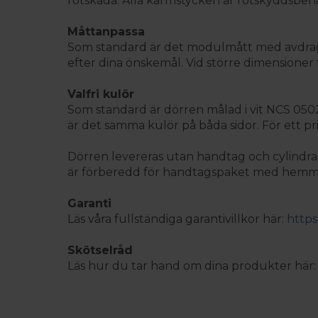
rötskada. Alla karmstycken är rötskyddsbeh
Måttanpassa
Som standard är det modulmått med avdrag 2
efter dina önskemål. Vid större dimensioner f
Valfri kulör
Som standard är dörren målad i vit NCS 0502-Y.
är det samma kulör på båda sidor. För ett pri
Dörren levereras utan handtag och cylindrar
är förberedd för handtagspaket med hemma/b
Garanti
Läs våra fullständiga garantivillkor här:
https
Skötselråd
Läs hur du tar hand om dina produkter här