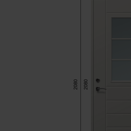
2080
2080