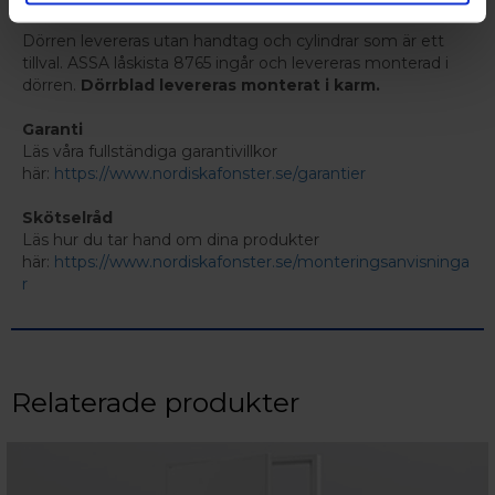
Dörren levereras utan handtag och cylindrar som är ett
tillval. ASSA låskista 8765 ingår och levereras monterad i
dörren.
Dörrblad levereras monterat i karm.
Garanti
Läs våra fullständiga garantivillkor
här:
https://www.nordiskafonster.se/garantier
Skötselråd
Läs hur du tar hand om dina produkter
här:
https://www.nordiskafonster.se/monteringsanvisninga
r
Relaterade produkter