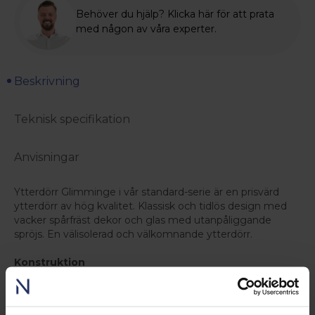
Behöver du hjälp? Klicka här för att prata
med någon av våra experter.
Beskrivning
Teknisk specifikation
Anvisningar
Ytterdörr Glimminge i vår standard-serie är en prisvärd
ytterdörr av hög kvalitet. Klassisk och tidlös design med
vacker spårfräst dekor och glas med utanpåliggande
spröjs. En välisolerad och välkomnande ytterdörr.
Konstruktion
Karmen är lamellimmad för extra stabilitet samt kvistfri på
synliga delar efter installation. Dörrbladet har en tjocklek
på 62mm och är uppbyggt med 55mm isolering och