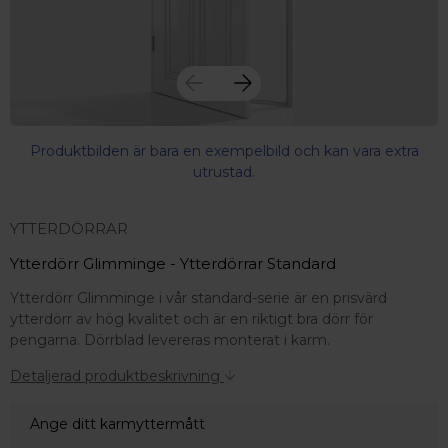
Produktbilden är bara en exempelbild och kan vara extra
utrustad.
YTTERDÖRRAR
Ytterdörr Glimminge - Ytterdörrar Standard
Ytterdörr Glimminge i vår standard-serie är en prisvärd
ytterdörr av hög kvalitet och är en riktigt bra dörr för
pengarna. Dörrblad levereras monterat i karm.
Detaljerad produktbeskrivning
Ange ditt karmyttermått
 – med fokus på kvalitet, omtanke och djup kompetens.