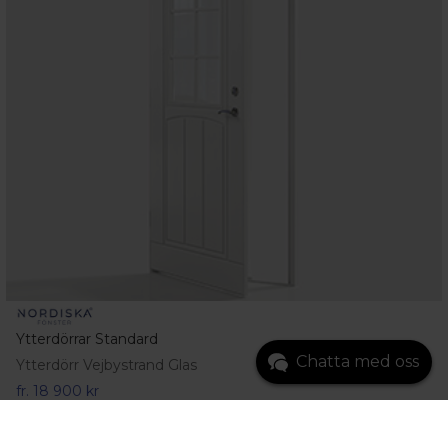
Ytterdörrar Standard
Chatta med oss
Ytterdörr Vejbystrand Glas
fr.
18 900 kr
Gå till produkt