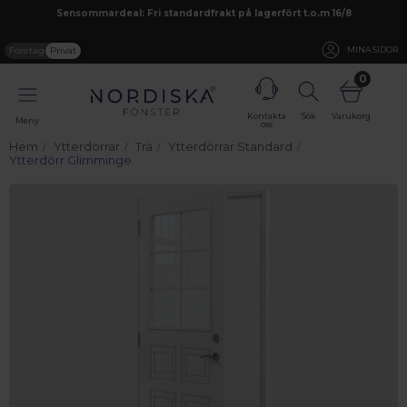
Sensommardeal: Fri standardfrakt på lagerfört t.o.m 16/8
Företag
Privat
MINA SIDOR
0
Kontakta
Sök
Varukorg
Meny
oss
Hem
Ytterdörrar
Trä
Ytterdörrar Standard
Ytterdörr Glimminge