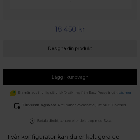
18 450 kr
Designa din produkt
Lägg i kundvagn
En månads frivillig självriskförsäkring från Easy Peasy ingår.
Läs mer
Tillverkningsvara.
Preliminär leveranstid just nu 8-10 veckor.
Betala direkt, senare eller dela upp med Svea.
I vår konfigurator kan du enkelt göra de