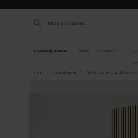
Paketerbjudande
Fönster
Altandörrar
Skju
vikd
Hem
Akustikpanel
Akustikpanel Ljus Ek Svart