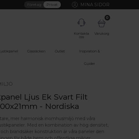
MINA SIDOR
Företag
Privat
0
Kontakta
Varukorg
oss
ustikpanel
Glasräcken
Outlet
Inspiration &
Guider
ILJÖ
panel Ljus Ek Svart Filt
00x21mm - Nordiska
tare, mer harmonisk inomhusmiljö med våra
tikpaneler. Med en kombination av hög densitet,
r och brandsäker konstruktion är våra paneler den
ningen för både hem och offentliga miljöer.