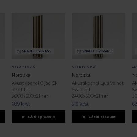
SNABB LEVERANS
SNABB LEVERANS
Nordiska
Nordiska
No
Akustikpanel Oljad Ek
Akustikpanel Ljus Valnöt
Ak
Svart Filt
Svart Filt
Sv
3000x600x21mm
2400x600x21mm
3
689 kr/st
519 kr/st
68
Gå till produkt
Gå till produkt