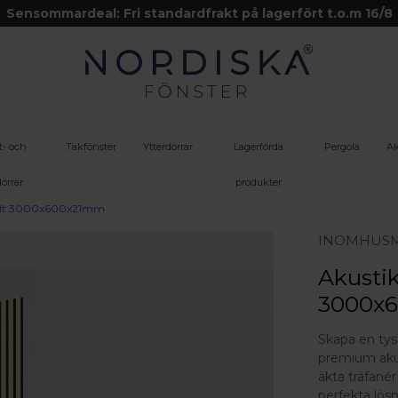
Sensommardeal: Fri standardfrakt på lagerfört t.o.m 16/8
t- och
Takfönster
Ytterdörrar
Lagerförda
Pergola
Ak
örrar
produkter
 Filt 3000x600x21mm
INOMHUSM
Akustik
3000x6
Skapa en tys
premium akus
äkta träfané
perfekta lös