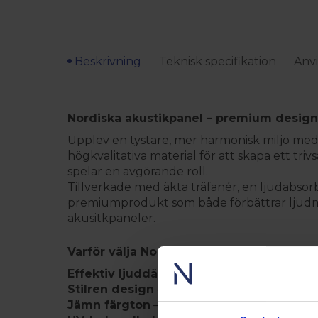
Beskrivning
Teknisk specifikation
Anvi
Nordiska akustikpanel – premium desig
Upplev en tystare, mer harmonisk miljö med
högkvalitativa material för att skapa ett tr
spelar en avgörande roll.
Tillverkade med äkta träfanér, en ljudabsor
premiumprodukt som både förbättrar ljudmiljö
akusitkpaneler.
Varför välja Nordiska Akustikpaneler?
Effektiv ljuddämpning
– hög densitet (1.3
Stilren design
– äkta träfanér i flera färger
Jämn färgton
– noggrant utvalt fanér för en