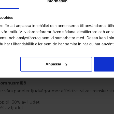
ch missfärgning
Information
1 D för extra trygghet
ch återvunnen PET
 lim på vägg eller tak
cookies
e för att anpassa innehållet och annonserna till användarna, tillh
vår trafik. Vi vidarebefordrar även sådana identifierare och anna
e dämpa ljud och lyfta rummets estetik, med material av
nnons- och analysföretag som vi samarbetar med. Dessa kan i sin
 noggrant utvalt äkta träfanér som ger en naturlig och e
har tillhandahållit eller som de har samlat in när du har använt 
dekorativa detaljer – möjligheterna är oändliga! Panelerna 
 färgen jämn och fin över tid, utan att blekas eller förä
Anpassa
llan olika leveranser – perfekt om du vill komplettera d
n den robusta MDF-kärnan ger stabilitet och lång hållba
inomhusmiljö
r våra paneler ljudvågor mer effektivt, vilket minskar 
 till 30% av ljudet
0% av ljudet