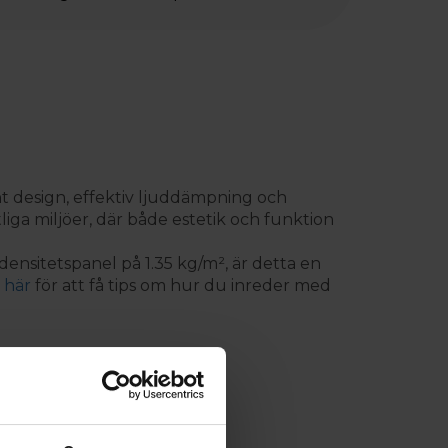
t design, effektiv ljuddämpning och
liga miljöer, där både estetik och funktion
ensitetspanel på 1.35 kg/m², är detta en
s
här
för att få tips om hur du inreder med