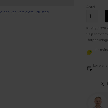
Antal
d och kan vara extra utrustad.
Pris/frp:
1 378
k
Säljs som för
1
förpackning
En månad
Leverans 