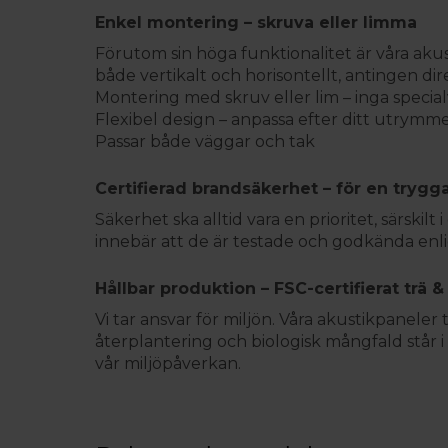
Enkel montering – skruva eller limma
Förutom sin höga funktionalitet är våra aku
både vertikalt och horisontellt, antingen di
Montering med skruv eller lim – inga specia
Flexibel design – anpassa efter ditt utrymme 
Passar både väggar och tak
Certifierad brandsäkerhet – för en tryg
Säkerhet ska alltid vara en prioritet, särskil
innebär att de är testade och godkända enl
Hållbar produktion – FSC-certifierat trä
Vi tar ansvar för miljön. Våra akustikpaneler 
återplantering och biologisk mångfald står 
vår miljöpåverkan.