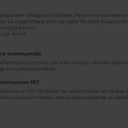
stikpaneler smidiga att installera. Panelerna levereras
rekt på väggen/taket eller på reglar för ökad ljudabsorpt
lverktyg behövs
och din stil
gare inomhusmiljö
t i offentliga utrymmen och arbetsmiljöer. Våra akustikpane
igt europeiska brandkrav.
 & återvunnen PET
tillverkas av FSC-certifierat trä, vilket innebär att råva
i fokus. Dessutom består den ljudabsorberande akustikfi