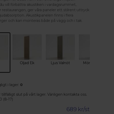
u vill förbättra akustiken i vardagsrummet,
r restaurangen, ger våra paneler ett stilrent uttryck
ljudabsorption. Akustikpanelen finns i flera
ärger och kan monteras både på vägg och i tak.
k
Oljad Ek
Ljus Valnöt
Mörk Valnöt
ligt i lager:
0
illfälligt slut på vårt lager. Vänligen kontakta oss.
0 (8-17)
689
kr/st