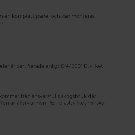
 som en komplett panel och kan monteras
ion.
ler är certifierade enligt EN-13501 D, vilket
ran kommer från ansvarsfullt skogsbruk där
lten av återvunnen PET-plast, vilket minskar