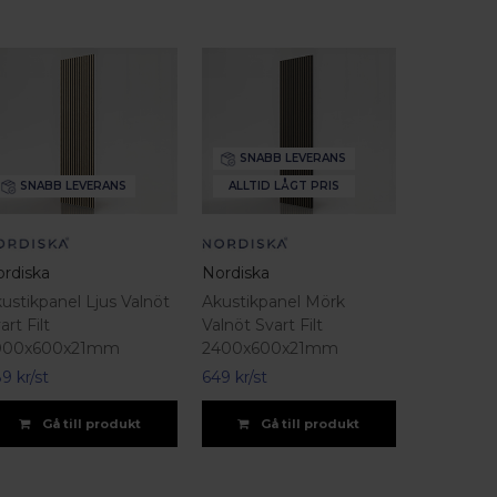
SNABB LEVERANS
SNABB LEVERANS
ALLTID LÅGT PRIS
rdiska
Nordiska
ustikpanel Ljus Valnöt
Akustikpanel Mörk
art Filt
Valnöt Svart Filt
000x600x21mm
2400x600x21mm
9 kr/st
649 kr/st
Gå till produkt
Gå till produkt