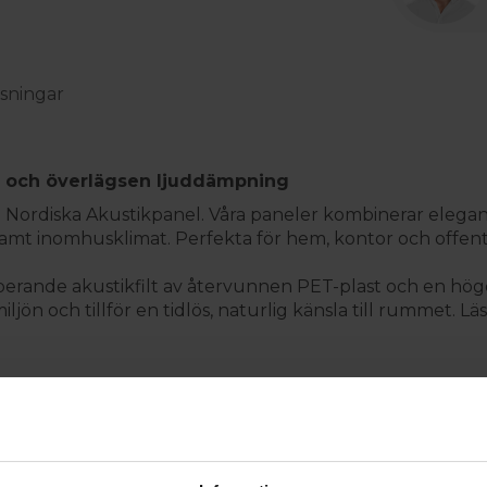
sningar
n och överlägsen ljuddämpning
 Nordiska Akustikpanel. Våra paneler kombinerar elegan
ivsamt inomhusklimat. Perfekta för hem, kontor och offent
berande akustikfilt av återvunnen PET-plast och en högd
n och tillför en tidlös, naturlig känsla till rummet. Lä
5 kg/m²) för maximal absorption
 för en exklusiv känsla
hetlig finish över tid