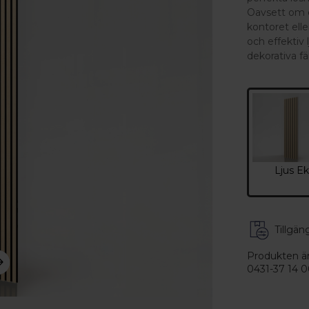
Oavsett om d
kontoret elle
och effektiv 
dekorativa f
Ljus E
Tillgäng
Produkten är t
0431-37 14 0