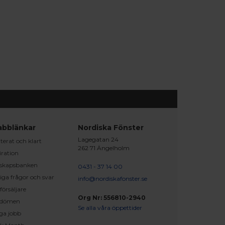
abblänkar
Nordiska Fönster
Lagegatan 24
erat och klart
262 71 Ängelholm
iration
skapsbanken
0431 - 37 14 00
iga frågor och svar
info@nordiskafonster.se
försäljare
Org Nr: 556810-2940
dömen
Se alla våra öppettider
ga jobb