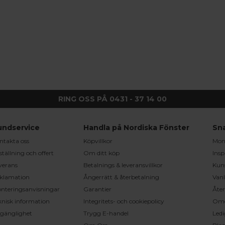
RING OSS PÅ 0431 - 37 14 00
undservice
Handla på Nordiska Fönster
Sn
ntakta oss
Köpvillkor
Mont
ställning och offert
Om ditt köp
Insp
verans
Betalnings & leveransvillkor
Kun
klamation
Ångerrätt & återbetalning
Vanl
nteringsanvisningar
Garantier
Åter
knisk information
Integritets- och cookiepolicy
Om
llgänglighet
Trygg E-handel
Ledi