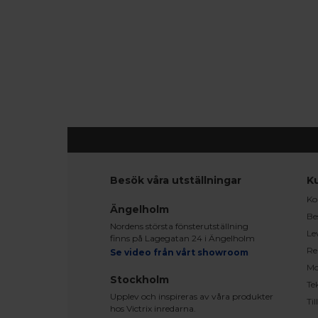
Besök våra utställningar
K
Ko
Ängelholm
Be
Nordens största fönsterutställning
Le
finns på Lagegatan 24 i Ängelholm
Re
Se video från vårt showroom
Mo
Stockholm
Te
Upplev och inspireras av våra produkter
Ti
hos Victrix inredarna.