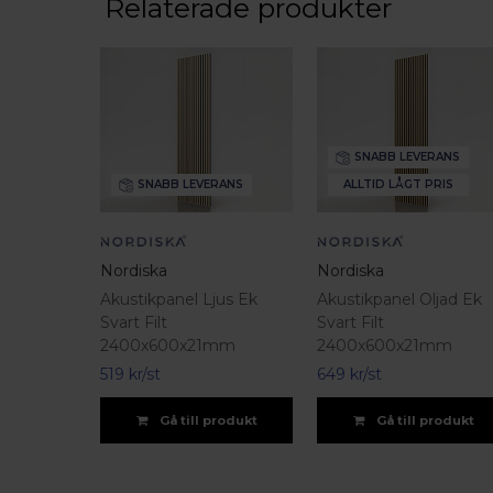
Relaterade produkter
SNABB LEVERANS
SNABB LEVERANS
ALLTID LÅGT PRIS
Nordiska
Nordiska
Akustikpanel Ljus Ek
Akustikpanel Oljad Ek
Svart Filt
Svart Filt
2400x600x21mm
2400x600x21mm
519 kr/st
649 kr/st
Gå till produkt
Gå till produkt