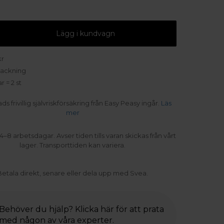
Lägg i kundvagn
r
packning
ar =
2
st
s frivillig självriskförsäkring från Easy Peasy ingår.
Läs
mer
4–8 arbetsdagar. Avser tiden tills varan skickas från vårt
lager. Transporttiden kan variera.
Betala direkt, senare eller dela upp med Svea.
Behöver du hjälp? Klicka här för att prata
med någon av våra experter.