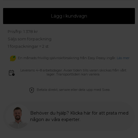
Lägg i kundvagn
Pris/frp:
1 378
kr
Säljs som förpackning
1
förpackningar =
2
st
En månads frivillig självriskförsäkring från Easy Peasy ingår.
Läs mer
Leverans 4–8 arbetsdagar. Avser tiden tills varan skickas från vårt
lager. Transporttiden kan variera.
Betala direkt, senare eller dela upp med Svea.
Behöver du hjälp? Klicka här för att prata med
någon av våra experter.