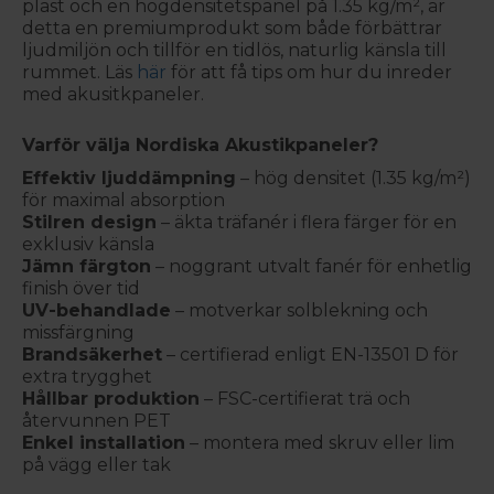
plast och en högdensitetspanel på 1.35 kg/m², är
detta en premiumprodukt som både förbättrar
ljudmiljön och tillför en tidlös, naturlig känsla till
rummet. Läs
här
för att få tips om hur du inreder
med akusitkpaneler.
Varför välja Nordiska Akustikpaneler?
Effektiv ljuddämpning
– hög densitet (1.35 kg/m²)
för maximal absorption
Stilren design
– äkta träfanér i flera färger för en
exklusiv känsla
Jämn färgton
– noggrant utvalt fanér för enhetlig
finish över tid
UV-behandlade
– motverkar solblekning och
missfärgning
Brandsäkerhet
– certifierad enligt EN-13501 D för
extra trygghet
Hållbar produktion
– FSC-certifierat trä och
återvunnen PET
Enkel installation
– montera med skruv eller lim
på vägg eller tak