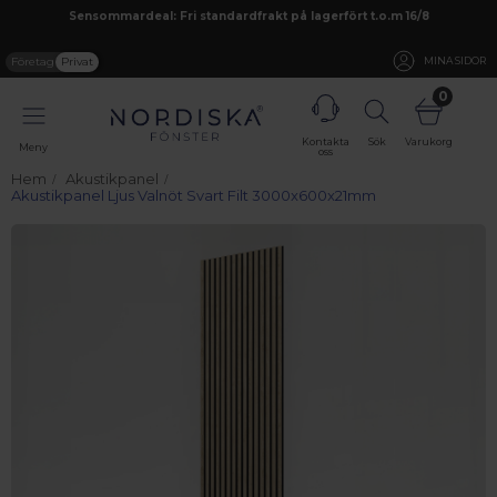
Sensommardeal: Fri standardfrakt på lagerfört t.o.m 16/8
Företag
Privat
MINA SIDOR
0
Kontakta
Sök
Varukorg
Meny
oss
Hem
Akustikpanel
Akustikpanel Ljus Valnöt Svart Filt 3000x600x21mm