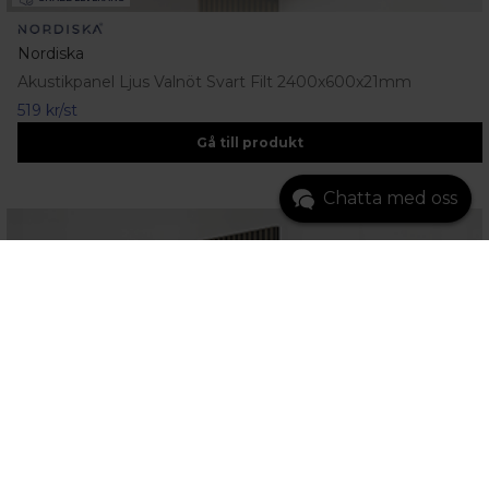
Nordiska
Akustikpanel Ljus Valnöt Svart Filt 2400x600x21mm
519 kr/st
Gå till produkt
Chatta med oss