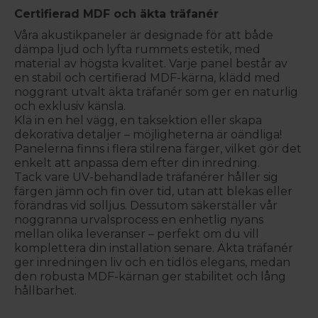
Certifierad MDF och äkta träfanér
Våra akustikpaneler är designade för att både
dämpa ljud och lyfta rummets estetik, med
material av högsta kvalitet. Varje panel består av
en stabil och certifierad MDF-kärna, klädd med
noggrant utvalt äkta träfanér som ger en naturlig
och exklusiv känsla.
Klä in en hel vägg, en taksektion eller skapa
dekorativa detaljer – möjligheterna är oändliga!
Panelerna finns i flera stilrena färger, vilket gör det
enkelt att anpassa dem efter din inredning.
Tack vare UV-behandlade träfanérer håller sig
färgen jämn och fin över tid, utan att blekas eller
förändras vid solljus. Dessutom säkerställer vår
noggranna urvalsprocess en enhetlig nyans
mellan olika leveranser – perfekt om du vill
komplettera din installation senare. Äkta träfanér
ger inredningen liv och en tidlös elegans, medan
den robusta MDF-kärnan ger stabilitet och lång
hållbarhet.