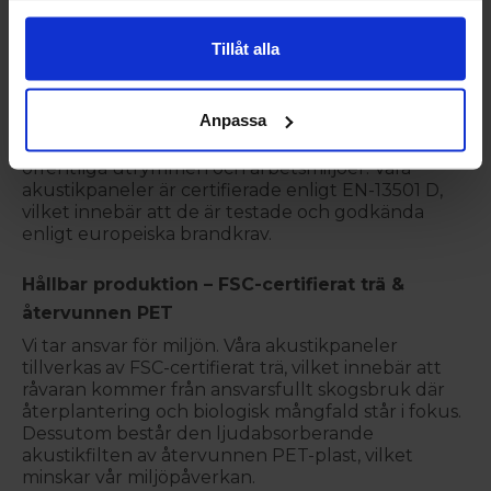
din stil
Passar både väggar och tak
Tillåt alla
Certifierad brandsäkerhet – för en tryggare
inomhusmiljö
Anpassa
Säkerhet ska alltid vara en prioritet, särskilt i
offentliga utrymmen och arbetsmiljöer. Våra
akustikpaneler är certifierade enligt EN-13501 D,
vilket innebär att de är testade och godkända
enligt europeiska brandkrav.
Hållbar produktion – FSC-certifierat trä &
återvunnen PET
Vi tar ansvar för miljön. Våra akustikpaneler
tillverkas av FSC-certifierat trä, vilket innebär att
råvaran kommer från ansvarsfullt skogsbruk där
återplantering och biologisk mångfald står i fokus.
Dessutom består den ljudabsorberande
akustikfilten av återvunnen PET-plast, vilket
minskar vår miljöpåverkan.