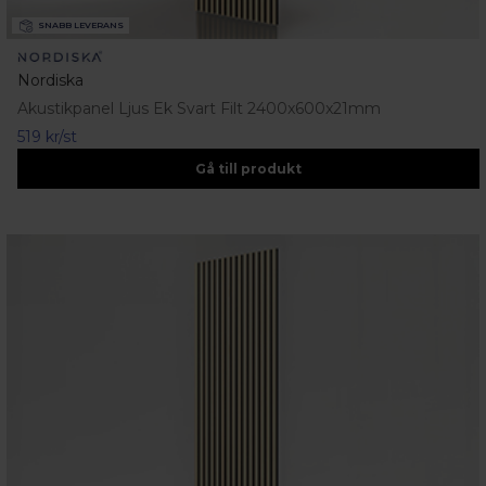
SNABB LEVERANS
Nordiska
Akustikpanel Ljus Ek Svart Filt 2400x600x21mm
519 kr/st
Gå till produkt