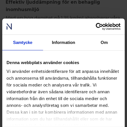
Effektiv ljuddämpning för en behaglig
inomhusmiljö
Med en hög densitet på 1.35 kg/m² absorberar våra
paneler ljudvågor mer effektivt, vilket minskar
störande eko och skapar en mer behaglig akustik i
rummet.
Monterad direkt på väggen → Absorberar upp till
Samtycke
Information
Om
30% av ljudet
Monterad på reglar → Absorberar upp till 90% av
ljudet
Denna webbplats använder cookies
Enkel montering – skruva eller limma
Vi använder enhetsidentifierare för att anpassa innehållet
och annonserna till användarna, tillhandahålla funktioner
Förutom sin höga funktionalitet är våra
akustikpaneler smidiga att installera. Panelerna
för sociala medier och analysera vår trafik. Vi
levereras som en komplett panel och kan
vidarebefordrar även sådana identifierare och annan
monteras både vertikalt och horisontellt, antingen
information från din enhet till de sociala medier och
direkt på väggen/taket eller på reglar för ökad
annons- och analysföretag som vi samarbetar med.
ljudabsorption.
Dessa kan i sin tur kombinera informationen med annan
Montering med skruv eller lim – inga
specialverktyg behövs
information som du har tillhandahållit eller som de har
Flexibel design – anpassa efter ditt utrymme och
samlat in när du har använt deras tjänster.