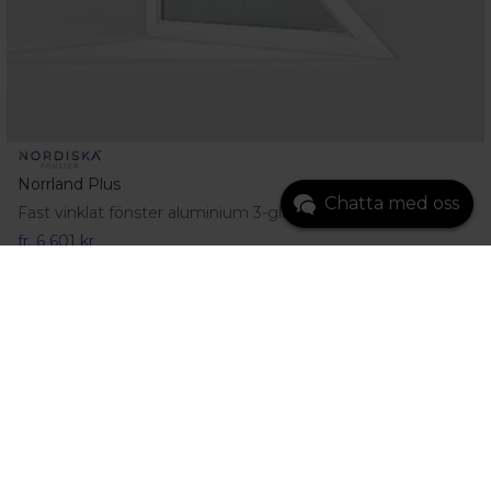
Norrland Plus
Chatta med oss
Fast vinklat fönster aluminium 3-glas
fr.
6 601 kr
Gå till produkt