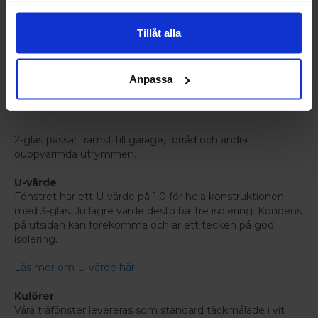
Välj mellan 2-glas eller 3-glas isolerglas beroende på hur
byggnaden används. För bostäder där du vistas året runt
Tillåt alla
rekommenderar vi 3-glas, vilket ger:
Bättre isolervärde
Lägre energiförbrukning
Anpassa
Minskat kallras
Förbättrad ljudisolering
2-glas passar främst till garage, förråd och andra
ouppvärmda utrymmen.
U-värde
Fönstret har ett U-värde på 1,0 för hela konstruktionen
med 3-glas. Ju lägre värde desto bättre isolering. Kondens
på utsidan kan förekomma och är ett tecken på god
isolering.
Läs mer om U-värde här
Kulörer
Våra träfönster levereras som standard täckmålade i vit