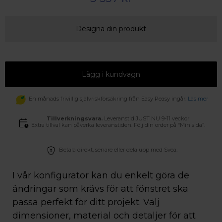
Designa din produkt
Lägg i kundvagn
En månads frivillig självriskförsäkring från Easy Peasy ingår.
Läs mer
Tillverkningsvara.
Leveranstid JUST NU 9-11 veckor
Extra tillval kan påverka leveranstiden. Följ din order på “Min sida”.
Betala direkt, senare eller dela upp med Svea.
I vår konfigurator kan du enkelt göra de
ändringar som krävs för att fönstret ska
passa perfekt för ditt projekt. Välj
dimensioner, material och detaljer för att