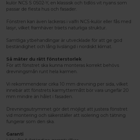
kulör NCS S 0502-Y, en klassisk och tidlös vit nyans som
passar de flesta hus och fasader.
Fönstren kan även lackeras i valfri NCS-kulör eller fås med
lasyr, vilket framhäver träets naturliga struktur.
Samtliga ytbehandlingar är utvecklade för att ge god
beständighet och lång livslängd i nordiskt klimat.
Så mäter du rätt fönsterstorlek
För att fönstret ska kunna monteras korrekt behövs
drevningsmån runt hela karmen.
Vi rekommenderar cirka 10 mm drevning per sida, vilket
innebär att fönstrets karmyttermått bör vara ungefär 20
mm mindre än hålet i fasaden.
Drevningsutrymmet gör det möjligt att justera fönstret
vid montering och säkerställer att isolering och tätning
fungerar som den ska.
Garanti