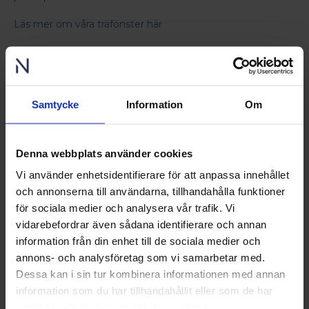
Läs mer om våra träfönster här
Konstruktion och material
Våra träfönster tillverkas av kvistfri, lamellimmad och
fingerskarvad furu, vilket ger mycket hög formstabilitet
och en hållbar konstruktion över tid.
Samtycke
Information
Om
Träet kommer från långsamtväxande furu, vilket ger ett
tätare virke och bättre motståndskraft mot röta.
Denna webbplats använder cookies
Skräddarsytt efter ditt hem utan extra kostnad
Vi använder enhetsidentifierare för att anpassa innehållet
Alla våra måttanpassade fönster tillverkas utifrån dina val
och exakta mått.
och annonserna till användarna, tillhandahålla funktioner
för sociala medier och analysera vår trafik. Vi
Du anger karmyttermått och vi producerar fönstret efter
vidarebefordrar även sådana identifierare och annan
din beställning.
information från din enhet till de sociala medier och
annons- och analysföretag som vi samarbetar med.
Millimeteranpassning och specialmått ingår alltid utan
extra kostnad.
Dessa kan i sin tur kombinera informationen med annan
information som du har tillhandahållit eller som de har
Glas
samlat in när du har använt deras tjänster.