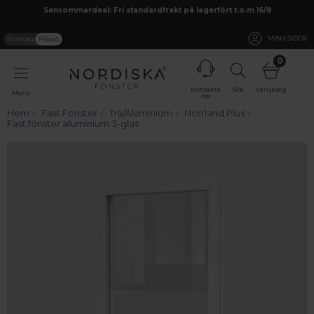
Sensommardeal: Fri standardfrakt på lagerfört t.o.m 16/8
Företag
Privat
MINA SIDOR
0
Kontakta
Sök
Varukorg
Meny
oss
Hem
Fast Fönster
Trä/Aluminium
Norrland Plus
Fast fönster aluminium 3-glas