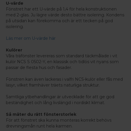
U-värde
Fönstret har ett U-värde på 1,4 för hela konstruktionen
med 2-glas. Ju lägre värde desto bättre isolering. Kondens
på utsidan kan förekomma och är ett tecken på god
isolering.
Läs mer om U-värde här
Kulörer
Våra träfönster levereras som standard täckmålade i vit
kulör NCS S 0502-Y, en klassisk och tidlös vit nyans som
passar de flesta hus och fasader.
Fönstren kan även lackeras i valfri NCS-kulör eller fås med
lasyr, vilket framhäver träets naturliga struktur.
Samtliga ytbehandlingar är utvecklade för att ge god
beständighet och lång livslängd i nordiskt klimat.
Så mäter du rätt fönsterstorlek
För att fönstret ska kunna monteras korrekt behövs
drevningsmån runt hela karmen.