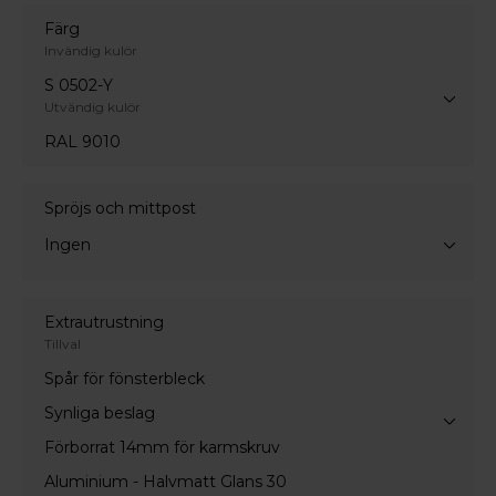
Färg
Invändig kulör
S 0502-Y
Utvändig kulör
RAL 9010
Spröjs och mittpost
Ingen
Extrautrustning
Tillval
Spår för fönsterbleck
Synliga beslag
Förborrat 14mm för karmskruv
Aluminium - Halvmatt Glans 30