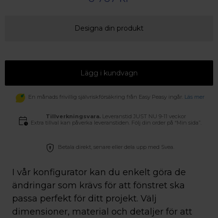
Designa din produkt
Lägg i kundvagn
En månads frivillig självriskförsäkring från Easy Peasy ingår.
Läs mer
Tillverkningsvara.
Leveranstid JUST NU 9-11 veckor
Extra tillval kan påverka leveranstiden. Följ din order på “Min sida”.
Betala direkt, senare eller dela upp med Svea.
I vår konfigurator kan du enkelt göra de
ändringar som krävs för att fönstret ska
passa perfekt för ditt projekt. Välj
dimensioner, material och detaljer för att