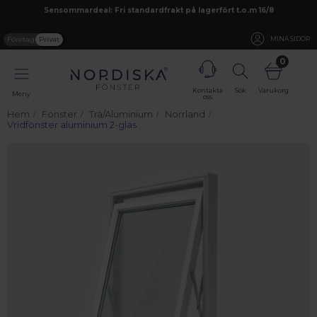
Sensommardeal: Fri standardfrakt på lagerfört t.o.m 16/8
Företag
Privat
MINA SIDOR
0
Kontakta
Sök
Varukorg
Meny
oss
Hem
Fönster
Trä/Aluminium
Norrland
Vridfönster aluminium 2-glas