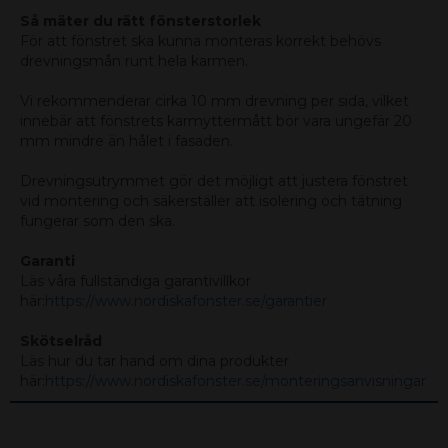
Så mäter du rätt fönsterstorlek
För att fönstret ska kunna monteras korrekt behövs
drevningsmån runt hela karmen.
Vi rekommenderar cirka 10 mm drevning per sida, vilket
innebär att fönstrets karmyttermått bör vara ungefär 20
mm mindre än hålet i fasaden.
Drevningsutrymmet gör det möjligt att justera fönstret
vid montering och säkerställer att isolering och tätning
fungerar som den ska.
Garanti
Läs våra fullständiga garantivillkor
här:
https://www.nordiskafonster.se/garantier
Skötselråd
Läs hur du tar hand om dina produkter
här:
https://www.nordiskafonster.se/monteringsanvisningar