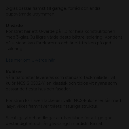
2-glas passar främst till garage, förråd och andra
ouppvärmda utrymmen.
U-värde
Fönstret har ett U-värde på 1,0 för hela konstruktionen
med 3-glas. Ju lägre värde desto bättre isolering. Kondens
på utsidan kan förekomma och är ett tecken på god
isolering.
Läs mer om U-värde här
Kulörer
Våra träfönster levereras som standard täckmålade i vit
kulör NCS S 0502-Y, en klassisk och tidlös vit nyans som
passar de flesta hus och fasader.
Fönstren kan även lackeras i valfri NCS-kulör eller fås med
lasyr, vilket framhäver träets naturliga struktur.
Samtliga ytbehandlingar är utvecklade för att ge god
beständighet och lång livslängd i nordiskt klimat.