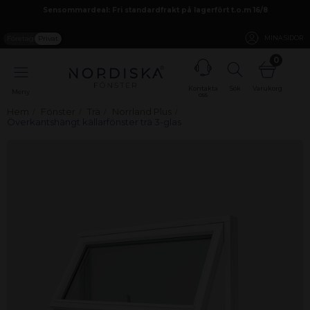
Sensommardeal: Fri standardfrakt på lagerfört t.o.m 16/8
Företag
Privat
MINA SIDOR
0
Kontakta
Sök
Varukorg
Meny
oss
Hem
Fönster
Trä
Norrland Plus
Överkantshängt källarfönster trä 3-glas