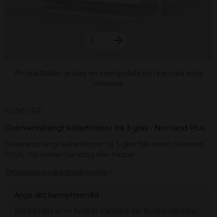
Produktbilden är bara en exempelbild och kan vara extra
utrustad.
FÖNSTER
Överkantshängt källarfönster trä 3-glas - Norrland Plus
Överkantshängt källarfönster trä 3-glas från serien Norrland
PLUS. Välj mellan handtag eller haspar.
Detaljerad produktbeskrivning
Ange ditt karmyttermått
 – med fokus på kvalitet, omtanke och djup kompetens.
Modulmått är en flexibel standard där fönster tillverkas