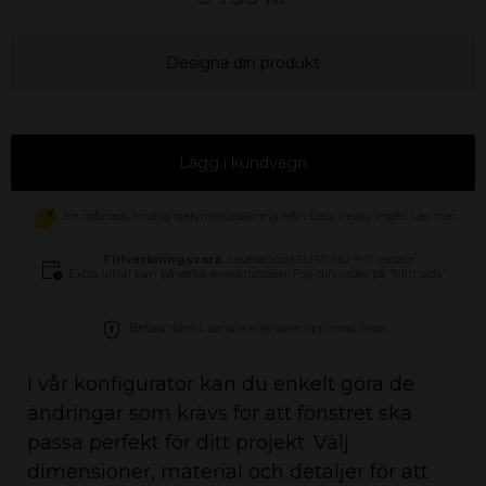
Designa din produkt
Lägg i kundvagn
En månads frivillig självriskförsäkring från Easy Peasy ingår.
Läs mer
Tillverkningsvara.
Leveranstid JUST NU 9-11 veckor
Extra tillval kan påverka leveranstiden. Följ din order på “Min sida”.
Betala direkt, senare eller dela upp med Svea.
I vår konfigurator kan du enkelt göra de
ändringar som krävs för att fönstret ska
passa perfekt för ditt projekt. Välj
dimensioner, material och detaljer för att