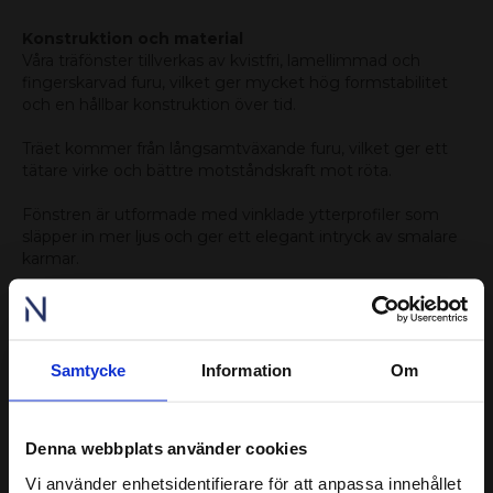
Konstruktion och material
Våra träfönster tillverkas av kvistfri, lamellimmad och
fingerskarvad furu, vilket ger mycket hög formstabilitet
och en hållbar konstruktion över tid.
Träet kommer från långsamtväxande furu, vilket ger ett
tätare virke och bättre motståndskraft mot röta.
Fönstren är utformade med vinklade ytterprofiler som
släpper in mer ljus och ger ett elegant intryck av smalare
karmar.
Handtag eller haspar
Välj mellan handtag eller haspar i konfiguratorn. Observera
att vädringsspärr inte ingår till överkantshängda fönster.
Samtycke
Information
Om
Haspar är ett bra val för dig som vill behålla ett mer
traditionellt uttryck, men de låser inte fönstret. För ökad
inbrottssäkerhet rekommenderar vi handtag, med
Denna webbplats använder cookies
möjlighet att välja låsbart handtag som tillval.
Vi använder enhetsidentifierare för att anpassa innehållet