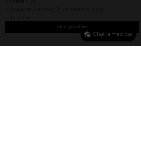
Norrland Plus
Utåtgående sidohängt 3-luft träfönster 3-glas
fr.
17 246 kr
Gå till produkt
Chatta med oss