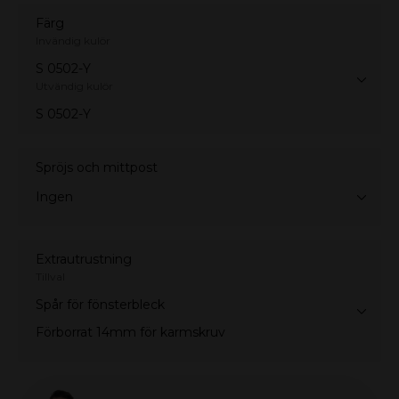
Färg
Invändig kulör
S 0502-Y
Utvändig kulör
S 0502-Y
Spröjs och mittpost
Ingen
Extrautrustning
Tillval
Spår för fönsterbleck
Förborrat 14mm för karmskruv