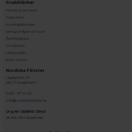
Snabblänkar
Monterat och klart
Inspiration
Kunskapsbanken
Vanliga frågor och svar
Återförsäljare
Omdömen
Lediga jobb
Black Month
Nordiska Fönster
Lagegatan 24
262 71 Ängelholm
0431 - 37 14 00
info@nordiskafonster.se
Org Nr: 556810-2940
Se alla våra öppettider