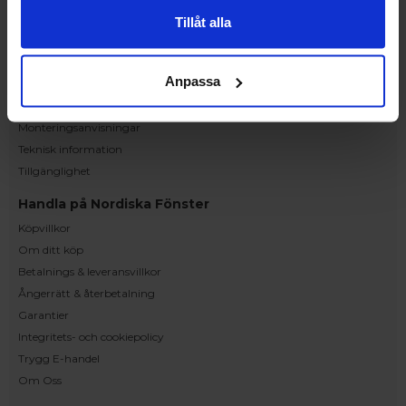
Kundservice
Tillåt alla
Kontakta oss
Beställning och offert
Anpassa
Leverans
Reklamation
Monteringsanvisningar
Teknisk information
Tillgänglighet
Handla på Nordiska Fönster
Köpvillkor
Om ditt köp
Betalnings & leveransvillkor
Ångerrätt & återbetalning
Garantier
Integritets- och cookiepolicy
Trygg E-handel
Om Oss