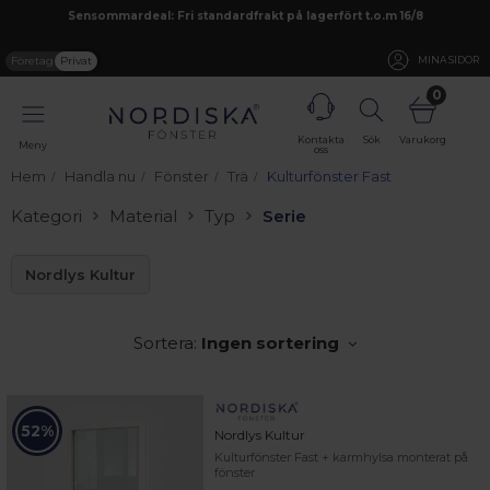
Sensommardeal: Fri standardfrakt på lagerfört t.o.m 16/8
Företag
Privat
MINA SIDOR
0
Kontakta
Sök
Varukorg
Meny
oss
Hem
Handla nu
Fönster
Trä
Kulturfönster Fast
Kategori
Material
Typ
Serie
Nordlys Kultur
Sortera:
Ingen sortering
52%
Nordlys Kultur
Kulturfönster Fast + karmhylsa monterat på
fönster