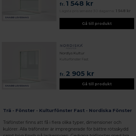
1 548 kr
fr.
Lägsta pris senaste 30 dagarna:
1 548 kr
SNABB LEVERANS
Gå till produkt
Nordlys Kultur
Kulturfönster Fast
2 905 kr
fr.
Gå till produkt
SNABB LEVERANS
Trä - Fönster - Kulturfönster Fast - Nordiska Fönster
Träfönster finns att få i flera olika typer, dimensioner och
kulörer. Alla träfönster är impregnerade för bättre rötsskydd
 – med fokus på kvalitet, omtanke och djup kompetens.
samt hög finish på lackeringen. Gedigna träfönster med bra