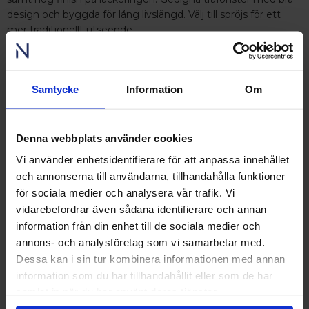
design och byggda för lång livslängd. Välj till spröjs för ett
mer traditionellt utseende.
RING OSS PÅ 0431 - 37 14 00
Samtycke
Information
Om
Besök våra utställningar
Denna webbplats använder cookies
Ängelholm
Vi använder enhetsidentifierare för att anpassa innehållet
Nordens största fönsterutställning
och annonserna till användarna, tillhandahålla funktioner
finns på Lagegatan 24 i Ängelholm
för sociala medier och analysera vår trafik. Vi
Se video från vårt showroom
vidarebefordrar även sådana identifierare och annan
information från din enhet till de sociala medier och
Stockholm
annons- och analysföretag som vi samarbetar med.
Upplev och inspireras av våra produkter
Dessa kan i sin tur kombinera informationen med annan
hos Victrix inredarna.
information som du har tillhandahållit eller som de har
Ranhammarsvägen 20E
samlat in när du har använt deras tjänster.
168 67 Bromma