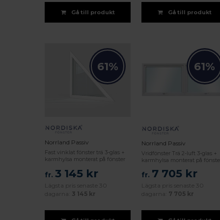
Gå till produkt
Gå till produkt
61%
61%
Norrland Passiv
Norrland Passiv
Fast vinklat fönster trä 3-glas +
Vridfönster Trä 2-luft 3-glas +
karmhylsa monterat på fönster
karmhylsa monterat på fönste
3 145 kr
7 705 kr
fr.
fr.
Lägsta pris senaste 30
Lägsta pris senaste 30
dagarna:
3 145 kr
dagarna:
7 705 kr