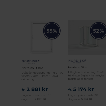
55%
52%
Norrland Plus
Norrsken Stadig
Utåtgående sidohängt 2-luft
Utåtgående sidohängt 1-luft PVC
träfönster 2-glas + karmhylsa
fönster 2-glas - Haspar + dold
monterat på fönster
dränering
2 881 kr
5 174 kr
fr.
fr.
Lägsta pris senaste 30
Lägsta pris senaste 30
dagarna:
2 881 kr
dagarna:
5 174 kr