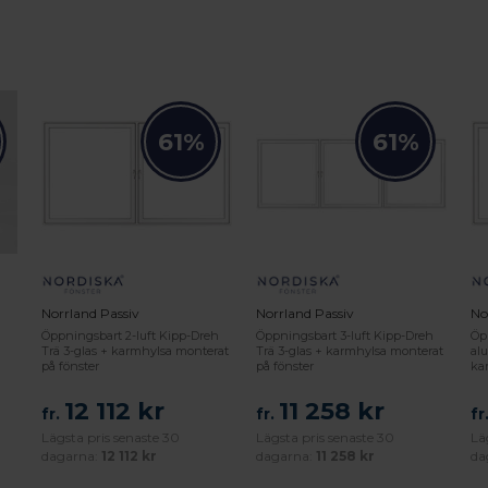
61%
61%
Norrland Passiv
Norrland Passiv
No
Öppningsbart 2-luft Kipp-Dreh
Öppningsbart 3-luft Kipp-Dreh
Öp
Trä 3-glas + karmhylsa monterat
Trä 3-glas + karmhylsa monterat
al
på fönster
på fönster
ka
12 112 kr
11 258 kr
fr.
fr.
fr
Lägsta pris senaste 30
Lägsta pris senaste 30
Lä
dagarna:
12 112 kr
dagarna:
11 258 kr
da