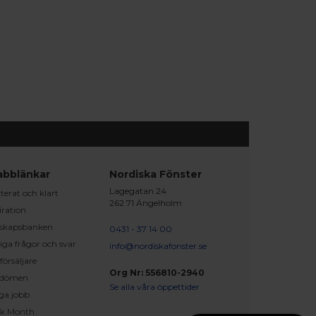
abblänkar
Nordiska Fönster
Lagegatan 24
erat och klart
262 71 Ängelholm
iration
skapsbanken
0431 - 37 14 00
iga frågor och svar
info@nordiskafonster.se
försäljare
Org Nr: 556810-2940
dömen
Se alla våra öppettider
ga jobb
ck Month