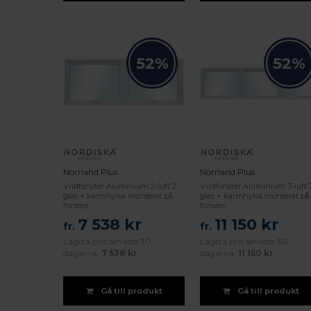
52%
52%
Norrland Plus
Norrland Plus
Vridfönster Aluminium 2-luft 2-
Vridfönster Aluminium 3-luft 
glas + karmhylsa monterat på
glas + karmhylsa monterat på
fönster
fönster
7 538 kr
11 150 kr
fr.
fr.
Lägsta pris senaste 30
Lägsta pris senaste 30
dagarna:
7 538 kr
dagarna:
11 150 kr
Gå till produkt
Gå till produkt