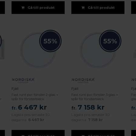
Gå till produkt
Gå till produkt
55%
55%
Fjäll
Fjäll
Fjä
Fast runt pvc fönster 2-glas +
Fast runt pvc fönster 3-glas +
Fa
r
spår för fönsterbleck
spår för fönsterbleck
gla
6 467 kr
7 158 kr
fr.
fr.
fr
Lägsta pris senaste 30
Lägsta pris senaste 30
Lä
dagarna:
6 467 kr
dagarna:
7 158 kr
da