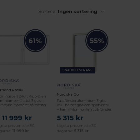
Sortera:
Ingen sortering
61%
55%
SNABB LEVERANS
rrland Passiv
Nordiska Go
pningsbart 2-luft Kipp-Dreh
Fast fönster aluminium 3-glas
uminiumbeklätt trä 3-glas +
inkl. härdat glas och spaltventil
rmhylsa monterat på fönster
+ karmhylsa monterat på fönster
11 999 kr
5 315 kr
.
gsta pris senaste 30
Lägsta pris senaste 30
garna:
11 999 kr
dagarna:
5 315 kr