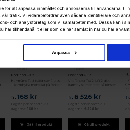
e för att anpassa innehållet och annonserna till användarna, tillh
vår trafik. Vi vidarebefordrar även sådana identifierare och anna
nnons- och analysföretag som vi samarbetar med. Dessa kan i sin
52%
52%
har tillhandahållit eller som de har samlat in när du har använt 
Anpassa
No
Norrland Plus
Norrland Plus
Si
Halvmåne Fast träfönster 2-glas
Vridfönster Trä 2-luft 2-glas +
gl
r
+ karmhylsa monterat på fönster
karmhylsa monterat på fönster
fö
168 kr
6 526 kr
fr.
fr.
fr
Lägsta pris senaste 30
Lägsta pris senaste 30
Lä
dagarna:
168 kr
dagarna:
6 526 kr
da
Gå till produkt
Gå till produkt