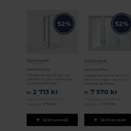
52%
52%
Norrland Plus
Norrland Plus
Utåtgående sidohängt 1-luft
Utåtgående sidohängt 3-luft
träfönster 2-glas + karmhylsa
träfönster 2-glas + karmhylsa
monterat på fönster
monterat på fönster
2 713 kr
7 570 kr
fr.
fr.
Lägsta pris senaste 30
Lägsta pris senaste 30
dagarna:
2 713 kr
dagarna:
7 570 kr
Gå till produkt
Gå till produkt