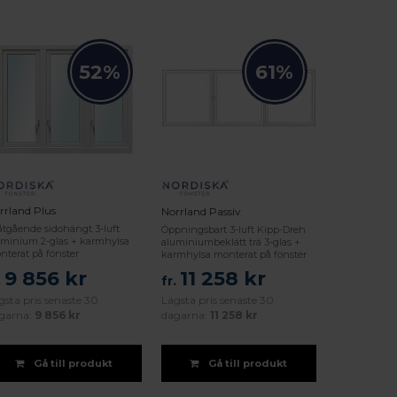
52%
61%
rrland Plus
Norrland Passiv
åtgående sidohängt 3-luft
Öppningsbart 3-luft Kipp-Dreh
uminium 2-glas + karmhylsa
aluminiumbeklätt trä 3-glas +
nterat på fönster
karmhylsa monterat på fönster
9 856 kr
11 258 kr
.
fr.
gsta pris senaste 30
Lägsta pris senaste 30
garna:
9 856 kr
dagarna:
11 258 kr
Gå till produkt
Gå till produkt