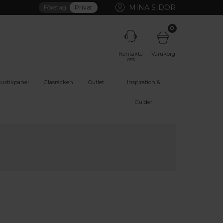
MINA SIDOR
Företag
Privat
0
Kontakta
Varukorg
oss
ustikpanel
Glasräcken
Outlet
Inspiration &
Guider