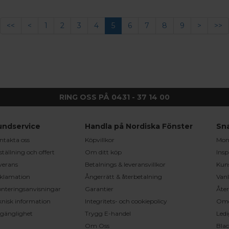
<<
<
1
2
3
4
5
6
7
8
9
>
>>
RING OSS PÅ 0431 - 37 14 00
undservice
Handla på Nordiska Fönster
Sn
ntakta oss
Köpvillkor
Mont
ställning och offert
Om ditt köp
Insp
verans
Betalnings & leveransvillkor
Kun
klamation
Ångerrätt & återbetalning
Vanl
nteringsanvisningar
Garantier
Åter
knisk information
Integritets- och cookiepolicy
Om
llgänglighet
Trygg E-handel
Ledi
Om Oss
Bla