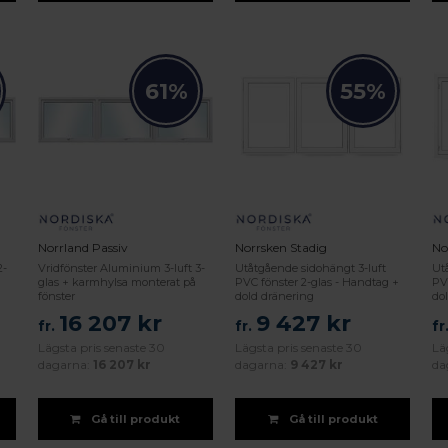
61%
55%
Norrland Passiv
Norrsken Stadig
No
2-
Vridfönster Aluminium 3-luft 3-
Utåtgående sidohängt 3-luft
Ut
glas + karmhylsa monterat på
PVC fönster 2-glas - Handtag +
PV
fönster
dold dränering
do
16 207 kr
9 427 kr
fr.
fr.
fr
Lägsta pris senaste 30
Lägsta pris senaste 30
Lä
dagarna:
16 207 kr
dagarna:
9 427 kr
da
Gå till produkt
Gå till produkt