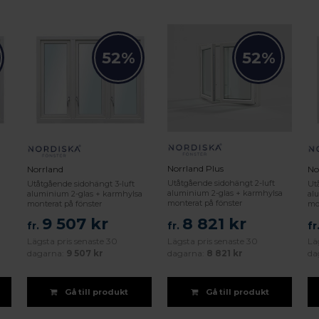
52%
52%
Norrland Plus
Norrland
No
Utåtgående sidohängt 2-luft
Utåtgående sidohängt 3-luft
Ut
aluminium 2-glas + karmhylsa
aluminium 2-glas + karmhylsa
al
monterat på fönster
monterat på fönster
mo
9 507 kr
8 821 kr
fr.
fr.
fr
Lägsta pris senaste 30
Lägsta pris senaste 30
Lä
dagarna:
9 507 kr
dagarna:
8 821 kr
da
Gå till produkt
Gå till produkt