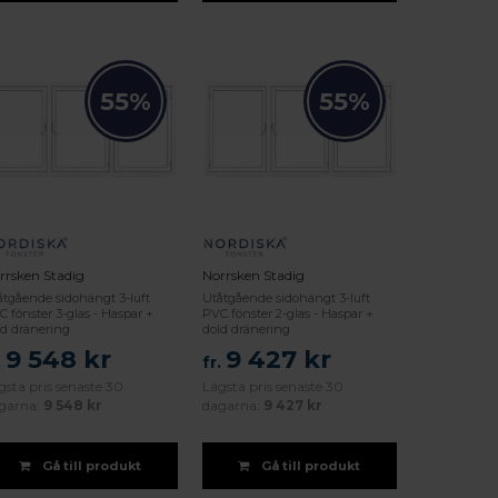
55%
55%
rrsken Stadig
Norrsken Stadig
åtgående sidohängt 3-luft
Utåtgående sidohängt 3-luft
C fönster 3-glas - Haspar +
PVC fönster 2-glas - Haspar +
ld dränering
dold dränering
9 548 kr
9 427 kr
.
fr.
gsta pris senaste 30
Lägsta pris senaste 30
garna:
9 548 kr
dagarna:
9 427 kr
Gå till produkt
Gå till produkt