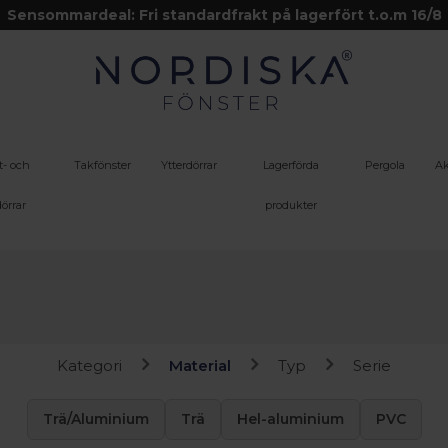
Sensommardeal: Fri standardfrakt på lagerfört t.o.m 16/8
t- och
Takfönster
Ytterdörrar
Lagerförda
Pergola
Ak
örrar
produkter
Kategori
Material
Typ
Serie
Trä/Aluminium
Trä
Hel-aluminium
PVC