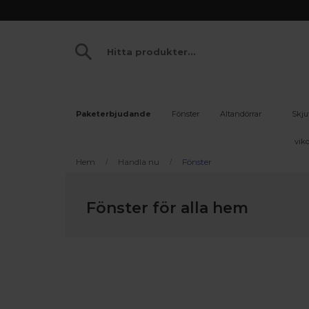
Paketerbjudande
Fönster
Altandörrar
Skju
vikd
Hem
Handla nu
Fönster
Fönster för alla hem