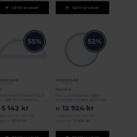
Gå till produkt
Gå till produkt
55%
52%
ll
Norrland
st Halvmåne Fönster PVC 3-
Fast runt fönster trä 2-glas +
s + spår för fönsterbleck
karmhylsa monterat på fönster
5 142 kr
12 924 kr
.
fr.
gsta pris senaste 30
Lägsta pris senaste 30
garna:
5 142 kr
dagarna:
12 924 kr