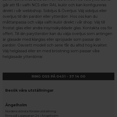
går att få i valfri NCS eller RAL kulör och kan konfigureras
direkt i vår webbshop. Sidoljus & Överljus: Välj sidoljus eller
överljus till din pardörr eller ytterdörr. Hos oss kan du
måttanpassa och välja valfri kulör direkt i vår shop. Välj till
frostat glas eller andra insynsskyddade glas. Kontakta oss för
offert. Till din parytterdörr kan du välja överljus som antingen
är glasade med klarglas eller spröjsade som passar din
pardörr. Oavsett modell och serie får du alltid hög kvalitet.
Välj helglasad eller en med bröstning som passar våra
helglasade ytterdörrar.
RING OSS PÅ 0431 - 37 14 00
Besök våra utställningar
Ängelholm
Nordens största fönsterutställning
finns på Lagegatan 24 i Ängelholm