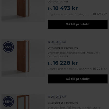
dörrbroms silver
18 473 kr
fr.
Lägsta pris senaste 30 dagarna:
18 473 kr
Gå till produkt
55%
Ytterdörrar Premium
Ytterdörr Teak Kronoslätt Slät Premium +
dörrbroms silver
16 228 kr
fr.
Lägsta pris senaste 30 dagarna:
16 228 kr
Gå till produkt
55%
Ytterdörrar Premium
 – med fokus på kvalitet, omtanke och djup kompetens.
Ytterdörr Teak Råå Premium + dörrbroms