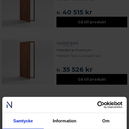
40 515 kr
fr.
Gå till produkt
Ytterdörrar Premium
Ytterdörr Teak Kronoslätt Slät
35 526 kr
fr.
Gå till produkt
Ytterdörrar Premium
Ytterdörr Teak Råå
Samtycke
Information
Om
46 260 kr
fr.