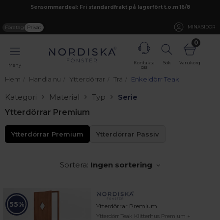
Sensommardeal: Fri standardfrakt på lagerfört t.o.m 16/8
Företag
Privat
MINA SIDOR
0
Kontakta
Sök
Varukorg
Meny
oss
Hem
Handla nu
Ytterdörrar
Trä
Enkeldörr Teak
Kategori
Material
Typ
Serie
Ytterdörrar Premium
Ytterdörrar Premium
Ytterdörrar Passiv
Sortera:
Ingen sortering
55%
Ytterdörrar Premium
Ytterdörr Teak Klitterhus Premium +