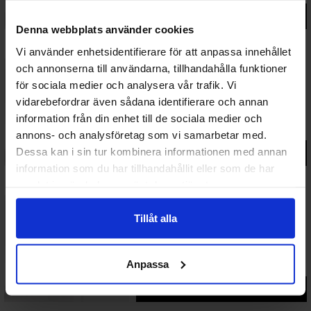
Gå till produkt
Denna webbplats använder cookies
Vi använder enhetsidentifierare för att anpassa innehållet
och annonserna till användarna, tillhandahålla funktioner
för sociala medier och analysera vår trafik. Vi
Ytterdörrar Premium
Ytterdörr Teak Strandbaden
vidarebefordrar även sådana identifierare och annan
information från din enhet till de sociala medier och
47 696 kr
fr.
annons- och analysföretag som vi samarbetar med.
Dessa kan i sin tur kombinera informationen med annan
Gå till produkt
information som du har tillhandahållit eller som de har
samlat in när du har använt deras tjänster.
Tillåt alla
Ytterdörrar Premium
Ytterdörr Teak Kronoslätt Glas
39 457 kr
Anpassa
fr.
Gå till produkt