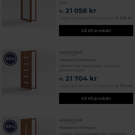
silver
21 058 kr
fr.
Lägsta pris senaste 30 dagarna:
21 058 kr
Gå till produkt
55%
Ytterdörrar Premium
Ytterdörr Teak Strandbaden Premium +
dörrbroms silver
21 704 kr
fr.
Lägsta pris senaste 30 dagarna:
21 704 kr
Gå till produkt
55%
Ytterdörrar Premium
Ytterdörr Teak Kronoslätt Glas + Dörrbroms