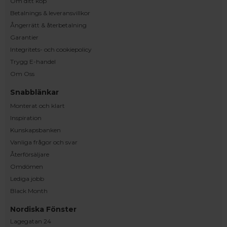
Om ditt köp
Betalnings & leveransvillkor
Ångerrätt & återbetalning
Garantier
Integritets- och cookiepolicy
Trygg E-handel
Om Oss
Snabblänkar
Monterat och klart
Inspiration
Kunskapsbanken
Vanliga frågor och svar
Återförsäljare
Omdömen
Lediga jobb
Black Month
Nordiska Fönster
Lagegatan 24