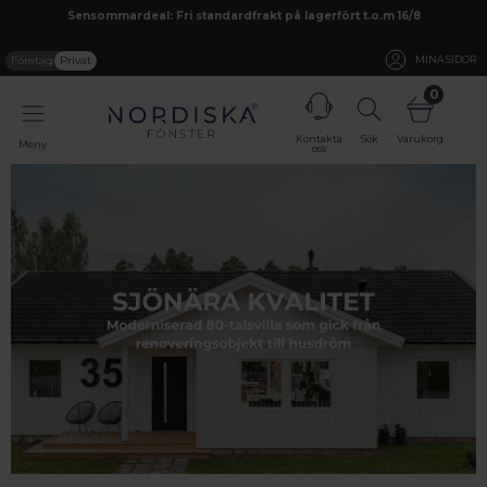
Sensommardeal: Fri standardfrakt på lagerfört t.o.m 16/8
Företag
Privat
MINA SIDOR
0
Kontakta
Sök
Varukorg
Meny
oss