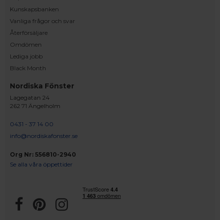
Kunskapsbanken
Vanliga frågor och svar
Återförsäljare
Omdömen
Lediga jobb
Black Month
Nordiska Fönster
Lagegatan 24
262 71 Ängelholm
0431 - 37 14 00
info@nordiskafonster.se
Org Nr: 556810-2940
Se alla våra öppettider