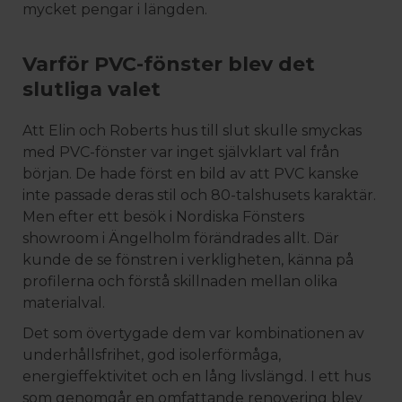
mycket pengar i längden.
Varför PVC-fönster blev det
slutliga valet
Att Elin och Roberts hus till slut skulle smyckas
med PVC-fönster var inget självklart val från
början. De hade först en bild av att PVC kanske
inte passade deras stil och 80-talshusets karaktär.
Men efter ett besök i Nordiska Fönsters
showroom i Ängelholm förändrades allt. Där
kunde de se fönstren i verkligheten, känna på
profilerna och förstå skillnaden mellan olika
materialval.
Det som övertygade dem var kombinationen av
underhållsfrihet, god isolerförmåga,
energieffektivitet och en lång livslängd. I ett hus
som genomgår en omfattande renovering blev