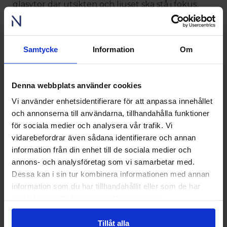
glasytor där utsikten och ljuset ska stå i fokus,
och mindre fönster där rummet kräver mer lugn,
som gör att fönsterlösningarna känns
genomtänkta och skräddarsydda. Varje rum har
Samtycke
Information
Om
fått det ljus det behöver för att lyftas fram på
bästa sätt.
Denna webbplats använder cookies
Vi använder enhetsidentifierare för att anpassa innehållet
och annonserna till användarna, tillhandahålla funktioner
för sociala medier och analysera vår trafik. Vi
vidarebefordrar även sådana identifierare och annan
information från din enhet till de sociala medier och
annons- och analysföretag som vi samarbetar med.
Dessa kan i sin tur kombinera informationen med annan
information som du har tillhandahållit eller som de har
samlat in när du har använt deras tjänster.
Tillåt alla