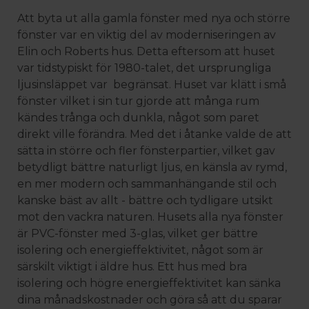
Att byta ut alla gamla fönster med nya och större
fönster var en viktig del av moderniseringen av
Elin och Roberts hus. Detta eftersom att huset
var tidstypiskt för 1980-talet, det ursprungliga
ljusinsläppet var begränsat. Huset var klätt i små
fönster vilket i sin tur gjorde att många rum
kändes trånga och dunkla, något som paret
direkt ville förändra. Med det i åtanke valde de att
sätta in större och fler fönsterpartier, vilket gav
betydligt bättre naturligt ljus, en känsla av rymd,
en mer modern och sammanhängande stil och
kanske bäst av allt - bättre och tydligare utsikt
mot den vackra naturen. Husets alla nya fönster
är PVC-fönster med 3-glas, vilket ger bättre
isolering och energieffektivitet, något som är
särskilt viktigt i äldre hus. Ett hus med bra
isolering och högre energieffektivitet kan sänka
dina månadskostnader och göra så att du sparar