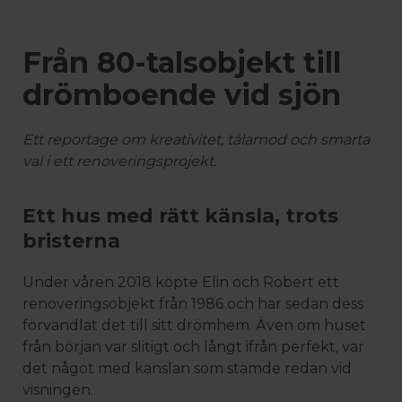
Från 80-talsobjekt till
drömboende vid sjön
Ett reportage om kreativitet, tålamod och smarta
val i ett renoveringsprojekt.
Ett hus med rätt känsla, trots
bristerna
Under våren 2018 köpte Elin och Robert ett
renoveringsobjekt från 1986 och har sedan dess
förvandlat det till sitt drömhem. Även om huset
från början var slitigt och långt ifrån perfekt, var
det något med känslan som stämde redan vid
 – med fokus på kvalitet, omtanke och djup kompetens.
visningen.