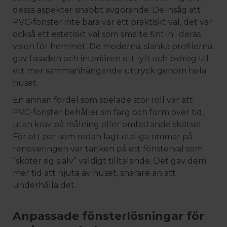
dessa aspekter snabbt avgörande. De insåg att
PVC-fönster inte bara var ett praktiskt val, det var
också ett estetiskt val som smälte fint in i deras
vision för hemmet. De moderna, slanka profilerna
gav fasaden och interiören ett lyft och bidrog till
ett mer sammanhängande uttryck genom hela
huset.
En annan fördel som spelade stor roll var att
PVC-fönster behåller sin färg och form över tid,
utan krav på målning eller omfattande skötsel.
För ett par som redan lagt otaliga timmar på
renoveringen var tanken på ett fönsterval som
“sköter sig själv” väldigt tilltalande. Det gav dem
mer tid att njuta av huset, snarare än att
underhålla det.
Anpassade fönsterlösningar för