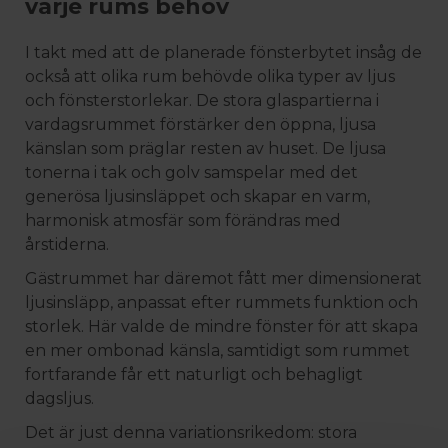
varje rums behov
I takt med att de planerade fönsterbytet insåg de
också att olika rum behövde olika typer av ljus
och fönsterstorlekar. De stora glaspartierna i
vardagsrummet förstärker den öppna, ljusa
känslan som präglar resten av huset. De ljusa
tonerna i tak och golv samspelar med det
generösa ljusinsläppet och skapar en varm,
harmonisk atmosfär som förändras med
årstiderna.
Gästrummet har däremot fått mer dimensionerat
ljusinsläpp, anpassat efter rummets funktion och
storlek. Här valde de mindre fönster för att skapa
en mer ombonad känsla, samtidigt som rummet
fortfarande får ett naturligt och behagligt
dagsljus.
Det är just denna variationsrikedom: stora