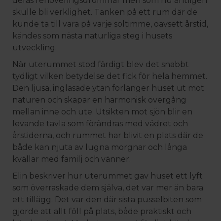
deras renoveringsdrömmar men som nu äntligen
skulle bli verklighet. Tanken på ett rum där de
kunde ta till vara på varje soltimme, oavsett årstid,
kändes som nästa naturliga steg i husets
utveckling.
När uterummet stod färdigt blev det snabbt
tydligt vilken betydelse det fick för hela hemmet.
Den ljusa, inglasade ytan förlänger huset ut mot
naturen och skapar en harmonisk övergång
mellan inne och ute. Utsikten mot sjön blir en
levande tavla som förändras med vädret och
årstiderna, och rummet har blivit en plats där de
både kan njuta av lugna morgnar och långa
kvällar med familj och vänner.
Elin beskriver hur uterummet gav huset ett lyft
som överraskade dem själva, det var mer än bara
ett tillägg. Det var den där sista pusselbiten som
gjorde att allt föll på plats, både praktiskt och