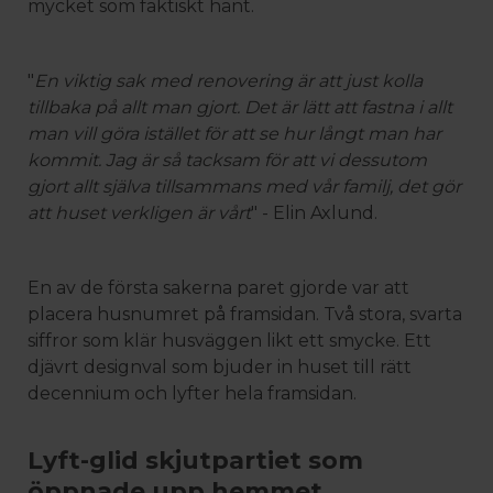
mycket som faktiskt hänt.
"
En viktig sak med renovering är att just kolla
tillbaka på allt man gjort. Det är lätt att fastna i allt
man vill göra istället för att se hur långt man har
kommit. Jag är så tacksam för att vi dessutom
gjort allt själva tillsammans med vår familj, det gör
att huset verkligen är vårt
" - Elin Axlund.
En av de första sakerna paret gjorde var att
placera husnumret på framsidan. Två stora, svarta
siffror som klär husväggen likt ett smycke. Ett
djävrt designval som bjuder in huset till rätt
decennium och lyfter hela framsidan.
Lyft-glid skjutpartiet som
öppnade upp hemmet