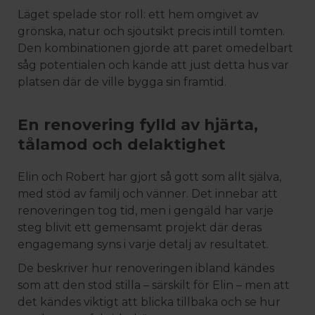
Läget spelade stor roll: ett hem omgivet av
grönska, natur och sjöutsikt precis intill tomten.
Den kombinationen gjorde att paret omedelbart
såg potentialen och kände att just detta hus var
platsen där de ville bygga sin framtid.
En renovering fylld av hjärta,
tålamod och delaktighet
Elin och Robert har gjort så gott som allt själva,
med stöd av familj och vänner. Det innebar att
renoveringen tog tid, men i gengäld har varje
steg blivit ett gemensamt projekt där deras
engagemang syns i varje detalj av resultatet.
De beskriver hur renoveringen ibland kändes
som att den stod stilla – särskilt för Elin – men att
det kändes viktigt att blicka tillbaka och se hur