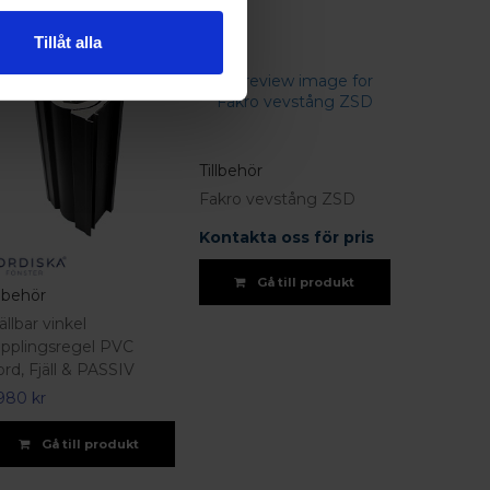
Tillåt alla
Tillbehör
Fakro vevstång ZSD
Kontakta oss för pris
Gå till produkt
llbehör
ällbar vinkel
pplingsregel PVC
ord, Fjäll & PASSIV
980 kr
Gå till produkt