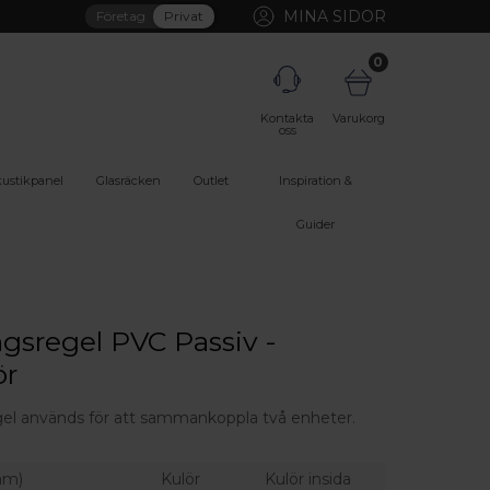
MINA SIDOR
Företag
Privat
0
Kontakta
Varukorg
oss
ustikpanel
Glasräcken
Outlet
Inspiration &
Guider
R
gsregel PVC Passiv -
ör
el används för att sammankoppla två enheter.
mm)
Kulör
Kulör insida