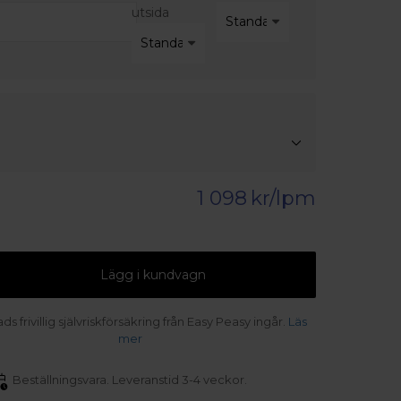
utsida
1 098
kr/lpm
Lägg i kundvagn
s frivillig självriskförsäkring från Easy Peasy ingår.
Läs
mer
Beställningsvara. Leveranstid 3-4 veckor.