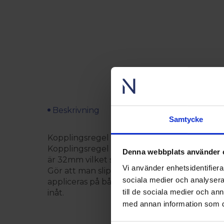
Beskrivning
Teknisk specifikation
Anvi
Samtycke
Kopplingsregel för PVC -serien PASSIV.
Kopplingsregel används för att sammanfoga
Denna webbplats använder 
är 32mm vilket skapar ell mellanrum mell
Vi använder enhetsidentifierar
Gör att man slipper regla och klä med fode
sociala medier och analysera 
appliceras på båda sidorna. Svällband ingår e
till de sociala medier och a
inåt.
med annan information som du 