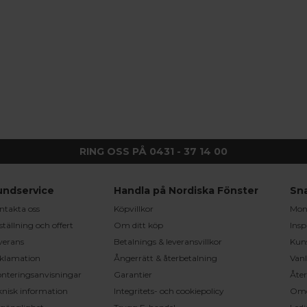
RING OSS PÅ 0431 - 37 14 00
undservice
Handla på Nordiska Fönster
Sn
ntakta oss
Köpvillkor
Mont
ställning och offert
Om ditt köp
Insp
verans
Betalnings & leveransvillkor
Kun
klamation
Ångerrätt & återbetalning
Vanl
nteringsanvisningar
Garantier
Åter
knisk information
Integritets- och cookiepolicy
Om