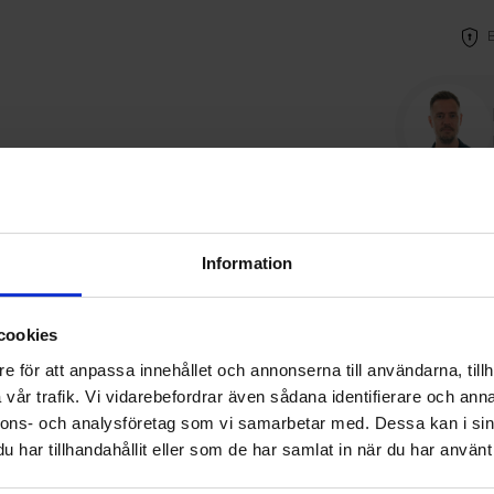
sningar
Information
 exempelvis en altandörr med ett öppningsbart eller fa
cookies
an produkterna som ska sammankopplas.
e för att anpassa innehållet och annonserna till användarna, tillh
r. Kopplingsregeln ska drevas med 20-35mm brett svällb
vår trafik. Vi vidarebefordrar även sådana identifierare och anna
j vid köp av regeln utan köpes löst i vår e-shop. Den grö
nnons- och analysföretag som vi samarbetar med. Dessa kan i sin
har tillhandahållit eller som de har samlat in när du har använt 