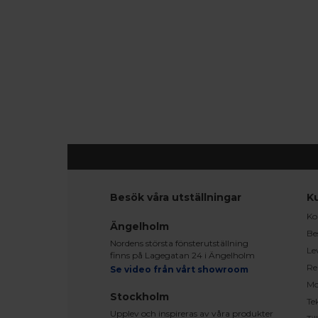
Besök våra utställningar
K
Ko
Ängelholm
Be
Nordens största fönsterutställning
Le
finns på Lagegatan 24 i Ängelholm
Re
Se video från vårt showroom
Mo
Stockholm
Te
Upplev och inspireras av våra produkter