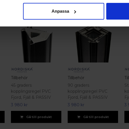
Anpassa
Tillbehör
Tillbehör
Ti
45 graders
90 graders
St
kopplingsregel PVC
kopplingsregel PVC
ko
Fjord, Fjäll & PASSIV
Fjord, Fjäll & PASSIV
Fj
3 980 kr
3 980 kr
3 
Gå till produkt
Gå till produkt