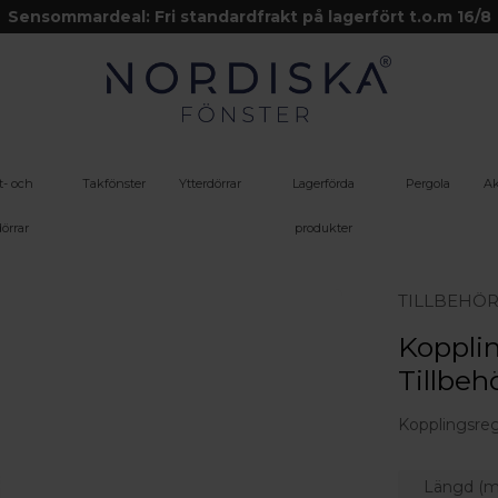
Sensommardeal: Fri standardfrakt på lagerfört t.o.m 16/8
t- och
Takfönster
Ytterdörrar
Lagerförda
Pergola
Ak
örrar
produkter
TILLBEHÖ
Kopplin
Tillbeh
Kopplingsreg
Längd (