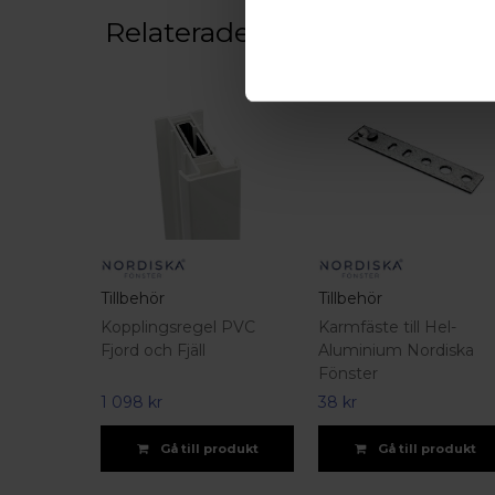
Relaterade produkter
Tillbehör
Tillbehör
Kopplingsregel PVC
Karmfäste till Hel-
Fjord och Fjäll
Aluminium Nordiska
Fönster
1 098 kr
38 kr
Gå till produkt
Gå till produkt