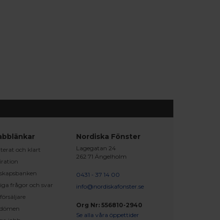
abblänkar
Nordiska Fönster
Lagegatan 24
erat och klart
262 71 Ängelholm
iration
skapsbanken
0431 - 37 14 00
iga frågor och svar
info@nordiskafonster.se
försäljare
Org Nr: 556810-2940
dömen
Se alla våra öppettider