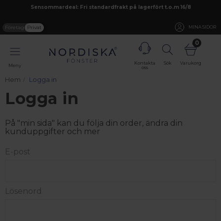
Sensommardeal: Fri standardfrakt på lagerfört t.o.m 16/8
Företag
Privat
MINA SIDOR
0
Kontakta
Sök
Varukorg
Meny
oss
Hem
Logga in
Logga in
På "min sida" kan du följa din order, ändra din
kunduppgifter och mer
E-post
Lösenord