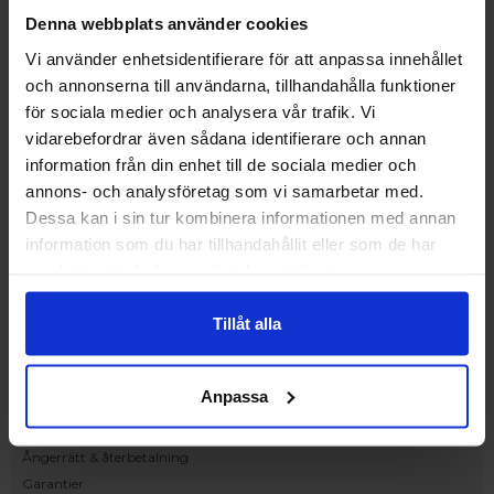
Upplev och inspireras av våra produkter
Denna webbplats använder cookies
hos Victrix inredarna.
Vi använder enhetsidentifierare för att anpassa innehållet
Ranhammarsvägen 20E
och annonserna till användarna, tillhandahålla funktioner
168 67 Bromma
för sociala medier och analysera vår trafik. Vi
Kundservice
vidarebefordrar även sådana identifierare och annan
Kontakta oss
information från din enhet till de sociala medier och
Beställning och offert
annons- och analysföretag som vi samarbetar med.
Leverans
Dessa kan i sin tur kombinera informationen med annan
Reklamation
information som du har tillhandahållit eller som de har
Monteringsanvisningar
samlat in när du har använt deras tjänster.
Teknisk information
Tillgänglighet
Tillåt alla
Handla på Nordiska Fönster
Köpvillkor
Anpassa
Om ditt köp
Betalnings & leveransvillkor
Ångerrätt & återbetalning
Garantier