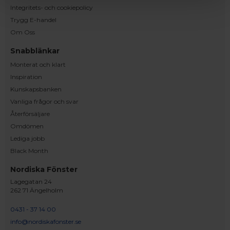
Integritets- och cookiepolicy
Trygg E-handel
Om Oss
Snabblänkar
Monterat och klart
Inspiration
Kunskapsbanken
Vanliga frågor och svar
Återförsäljare
Omdömen
Lediga jobb
Black Month
Nordiska Fönster
Lagegatan 24
262 71 Ängelholm
0431 - 37 14 00
info@nordiskafonster.se