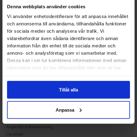
Upplev och inspireras av våra produkter
Denna webbplats använder cookies
hos Victrix inredarna.
Vi använder enhetsidentifierare för att anpassa innehållet
Ranhammarsvägen 20E
och annonserna till användarna, tillhandahålla funktioner
168 67 Bromma
för sociala medier och analysera vår trafik. Vi
Kundservice
vidarebefordrar även sådana identifierare och annan
Kontakta oss
information från din enhet till de sociala medier och
Beställning och offert
annons- och analysföretag som vi samarbetar med.
Leverans
Dessa kan i sin tur kombinera informationen med annan
Reklamation
information som du har tillhandahållit eller som de har
Monteringsanvisningar
samlat in när du har använt deras tjänster.
Teknisk information
Tillgänglighet
Tillåt alla
Handla på Nordiska Fönster
Köpvillkor
Anpassa
Om ditt köp
Betalnings & leveransvillkor
Ångerrätt & återbetalning
Garantier