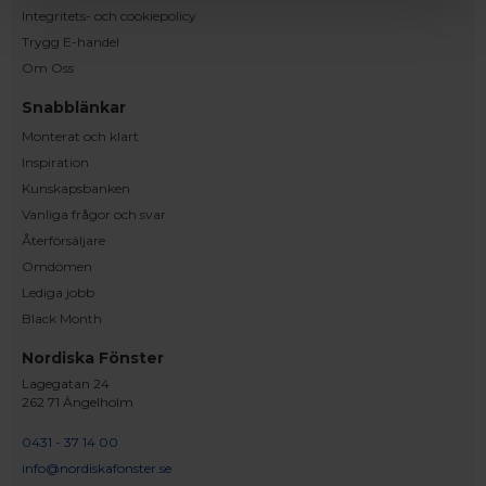
Integritets- och cookiepolicy
Trygg E-handel
Om Oss
Snabblänkar
Monterat och klart
Inspiration
Kunskapsbanken
Vanliga frågor och svar
Återförsäljare
Omdömen
Lediga jobb
Black Month
Nordiska Fönster
Lagegatan 24
262 71 Ängelholm
0431 - 37 14 00
info@nordiskafonster.se