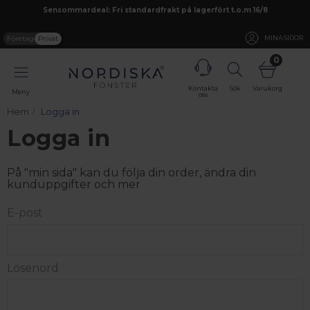
Sensommardeal: Fri standardfrakt på lagerfört t.o.m 16/8
Företag
Privat
MINA SIDOR
0
Kontakta
Sök
Varukorg
Meny
oss
Hem
Logga in
Logga in
På "min sida" kan du följa din order, ändra din
kunduppgifter och mer
E-post
Lösenord