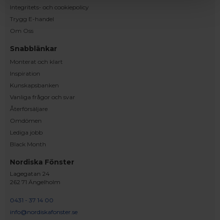
Integritets- och cookiepolicy
Trygg E-handel
Om Oss
Snabblänkar
Monterat och klart
Inspiration
Kunskapsbanken
Vanliga frågor och svar
Återförsäljare
Omdömen
Lediga jobb
Black Month
Nordiska Fönster
Lagegatan 24
262 71 Ängelholm
0431 - 37 14 00
info@nordiskafonster.se