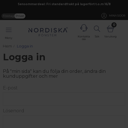
Sensommardeal: Fri standardfrakt på lagerfört t.o.m 16/8
Företag
Privat
MINA SIDOR
0
Kontakta
Sök
Varukorg
Meny
oss
Hem
Logga in
Logga in
På "min sida" kan du följa din order, ändra din
kunduppgifter och mer
E-post
Lösenord