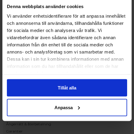
Upplev och inspireras av våra produkter
Denna webbplats använder cookies
hos Victrix inredarna.
Vi använder enhetsidentifierare för att anpassa innehållet
Ranhammarsvägen 20E
och annonserna till användarna, tillhandahålla funktioner
168 67 Bromma
för sociala medier och analysera vår trafik. Vi
Kundservice
vidarebefordrar även sådana identifierare och annan
Kontakta oss
information från din enhet till de sociala medier och
Beställning och offert
annons- och analysföretag som vi samarbetar med.
Leverans
Dessa kan i sin tur kombinera informationen med annan
Reklamation
information som du har tillhandahållit eller som de har
Monteringsanvisningar
samlat in när du har använt deras tjänster.
Teknisk information
Tillgänglighet
Tillåt alla
Handla på Nordiska Fönster
Köpvillkor
Anpassa
Om ditt köp
Betalnings & leveransvillkor
Ångerrätt & återbetalning
Garantier