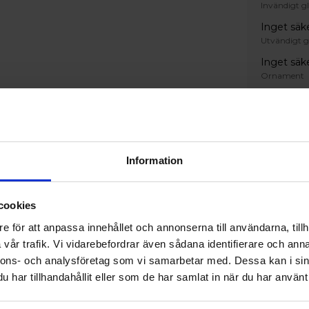
Invändigt gl
Inget säk
Utvändigt g
Inget säk
Ornament
Standard -
Handtag
Invändigt 
Information
Inget ha
cookies
Färg
e för att anpassa innehållet och annonserna till användarna, tillh
Invändig ku
vår trafik. Vi vidarebefordrar även sådana identifierare och anna
S 0502-Y
nnons- och analysföretag som vi samarbetar med. Dessa kan i sin
Utvändig ku
har tillhandahållit eller som de har samlat in när du har använt 
S 0502-Y