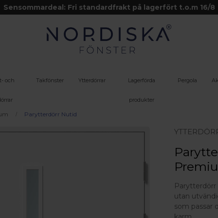
Sensommardeal: Fri standardfrakt på lagerfört t.o.m 16/8
t- och
Takfönster
Ytterdörrar
Lagerförda
Pergola
Ak
örrar
produkter
ium
Parytterdörr Nutid
YTTERDÖR
Parytte
Premi
Parytterdörr
utan utvändi
som passar d
karm.