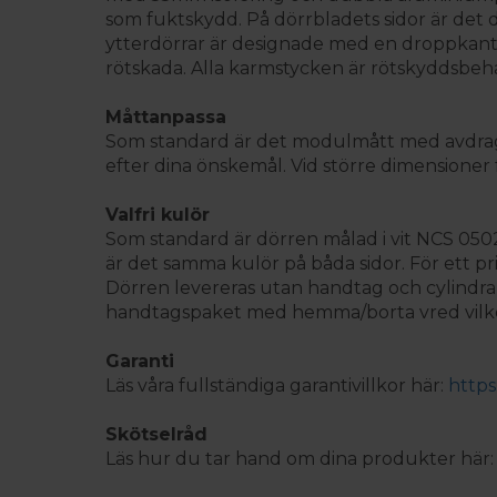
som fuktskydd. På dörrbladets sidor är det dub
ytterdörrar är designade med en droppkant ne
rötskada. Alla karmstycken är rötskyddsbe
Måttanpassa
Som standard är det modulmått med avdrag 2
efter dina önskemål. Vid större dimensioner f
Valfri kulör
Som standard är dörren målad i vit NCS 0502-Y.
är det samma kulör på båda sidor. För ett pri
Dörren levereras utan handtag och cylindrar 
handtagspaket med hemma/borta vred vilket 
Garanti
Läs våra fullständiga garantivillkor här:
https
Skötselråd
Läs hur du tar hand om dina produkter här