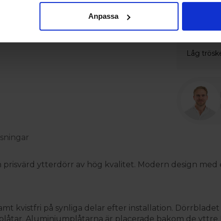
Extrautru
Anpassa
Tillval
Synliga g
Låg trösk
sningar
 prisvärd ytterdörr av hög kvalitet. Modern design med e
amt kvistfri på synliga delar efter installation. Dörrbl
åtar. Aluminiumplåtarna är placerade bakom de yttre HD