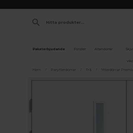
Paketerbjudande
Fönster
Altandörrar
Skju
vikd
Hem
Parytterdörrar
Trä
Ytterdörrar Prem