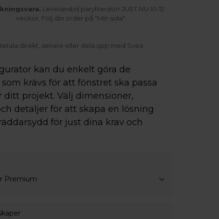
rkningsvara.
Leveranstid parytterdörr JUST NU 10-12
veckor. Följ din order på "Min sida".
Betala direkt, senare eller dela upp med Svea.
igurator kan du enkelt göra de
som krävs för att fönstret ska passa
r ditt projekt. Välj dimensioner,
ch detaljer för att skapa en lösning
räddarsydd för just dina krav och
ar Premium
skaper