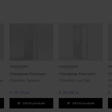
Ytterdörrar Premium
Ytterdörrar Premium
Yt
as
Ytterdörr Torekov
Ytterdörr Lya Glas
Yt
Gl
fr.
29 170 kr
fr.
20 360 kr
fr
Gå till produkt
Gå till produkt