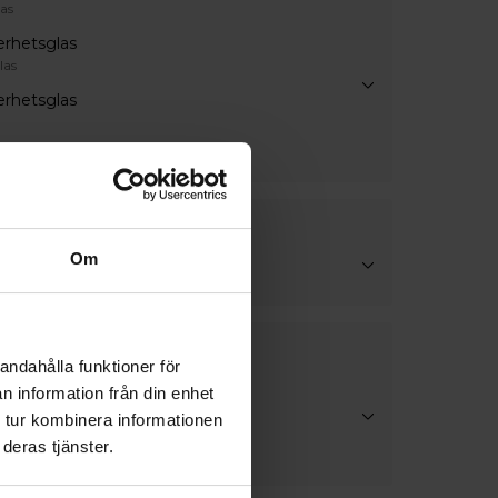
as
erhetsglas
las
erhetsglas
 Klarglas
handtag
Om
ndtag
andahålla funktioner för
lör
n information från din enhet
 tur kombinera informationen
lör
deras tjänster.