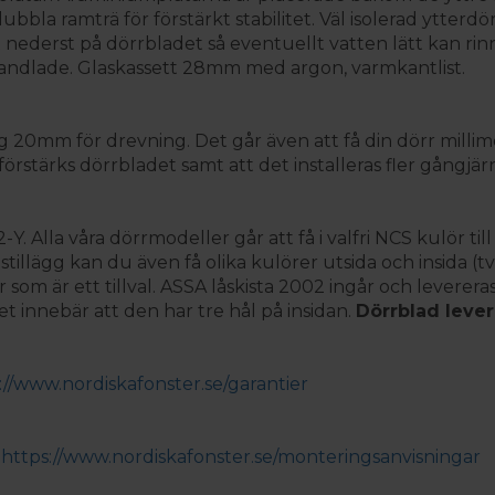
bla ramträ för förstärkt stabilitet. Väl isolerad ytterdör
derst på dörrbladet så eventuellt vatten lätt kan rinna 
handlade. Glaskassett 28mm med argon, varmkantlist.
0mm för drevning. Det går även att få din dörr millime
örstärks dörrbladet samt att det installeras fler gångjärn 
 Alla våra dörrmodeller går att få i valfri NCS kulör till
stillägg kan du även få olika kulörer utsida och insida (t
som är ett tillval. ASSA låskista 2002 ingår och leverer
innebär att den har tre hål på insidan.
Dörrblad lever
://www.nordiskafonster.se/garantier
:
https://www.nordiskafonster.se/monteringsanvisningar