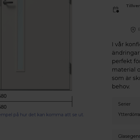
Tillve
I vår konf
ändringar 
perfekt fö
material o
som är sk
behov.
580
Serier
580
Ytterdörr
xempel på hur det kan komma att se ut.
Glasegen