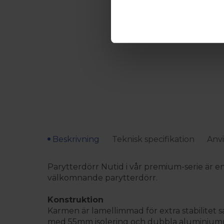
Beskrivning
Teknisk specifikation
Anvi
Parytterdörr Nutid i vår premium-serie är en
välkomnande parytterdörr.
Konstruktion
Karmen är lamellimmad för extra stabilitet s
med 55mm isolering och dubbla aluminiumpl