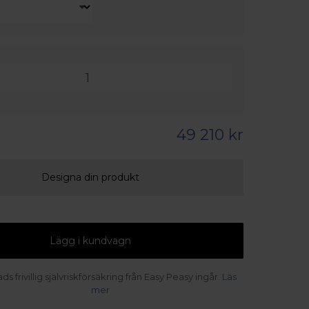
49 210 kr
Designa din produkt
Lägg i kundvagn
s frivillig självriskförsäkring från Easy Peasy ingår.
Läs
mer