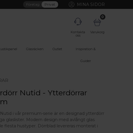
MINA SIDOR
Företag
Privat
0
Kontakta
Varukorg
oss
ustikpanel
Glasräcken
Outlet
Inspiration &
Guider
RAR
rdörr Nutid - Ytterdörrar
um
 Nutid i vår premium-serie är en designad ytterdörr
ga glaslister. Modern design med avlångt glas
e flesta hustyper. Dörrblad levereras monterat i