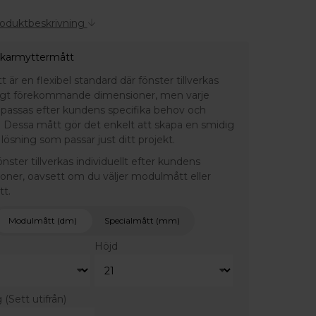
roduktbeskrivning
 karmyttermått
är en flexibel standard där fönster tillverkas
ligt förekommande dimensioner, men varje
npassas efter kundens specifika behov och
 Dessa mått gör det enkelt att skapa en smidig
lösning som passar just ditt projekt.
fönster tillverkas individuellt efter kundens
ioner, oavsett om du väljer modulmått eller
tt.
Modulmått (dm)
Specialmått (mm)
Höjd
g
(Sett utifrån)