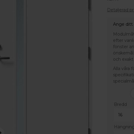
Detaljerad p
Ange ditt
Modulmått 
efter van
fönster a
önskemål.
och exakt 
Alla våra 
specifikat
specialmå
Bredd
Hängnin