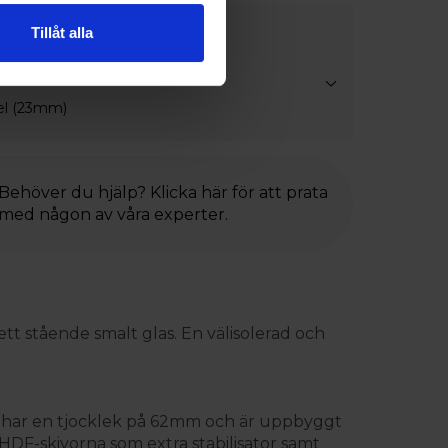
stning
Tillåt alla
ångjärn
el (23mm)
Behöver du hjälp? Klicka här för att prata
med någon av våra experter.
tt stående smalt glas. En välisolerad och
adet har en tjocklek på 62mm och är uppbyggt
F-skivorna som extra stabilisator samt