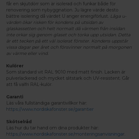
får en skjutdörr som är isolerad och funkar både för
renovering som nybyggnation. Ju lägre värde desto
bättre isolering då värdet U anger energiförlust.
Låga u-
värden ökar risken för kondens på utsidan av
glaskassetten och helt normalt då värmen från insidan
inte orkar sig genom glaset och torka upp utsidan. Detta
är ett tecken på ett väl isolerat fönster. Kondens uppstår
vissa dagar per året och försvinner normalt på morgonen
av värme eller vind.
Kulörer
Som standard vit RAL 9010 med matt finish. Lacken är
pulverlackerad och mycket slitstark och UV-resistent. Går
att få valfri RAL-kulör.
Garanti
Läs våra fullständiga garantivillkor här:
https://www.nordiskafonster.se/garantier
Skötselråd
Läs hur du tar hand om dina produkter här:
https://www.nordiskafonster.se/monteringsanvisningar
.