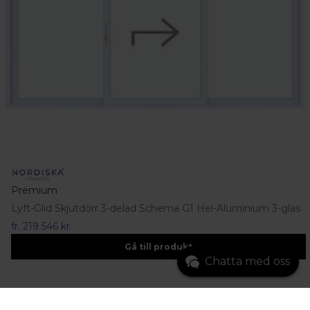
Premium
Lyft-Glid Skjutdörr 3-delad Schema G1 Hel-Aluminium 3-glas
fr.
219 546 kr
Gå till produkt
Chatta med oss