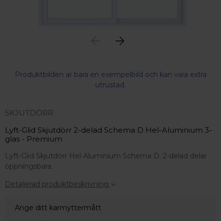
Produktbilden är bara en exempelbild och kan vara extra
utrustad.
SKJUTDÖRR
Lyft-Glid Skjutdörr 2-delad Schema D Hel-Aluminium 3-
glas - Premium
Lyft-Glid Skjutdörr Hel-Aluminium Schema D. 2-delad delar
öppningsbara.
Detaljerad produktbeskrivning
Ange ditt karmyttermått
 – med fokus på kvalitet, omtanke och djup kompetens.