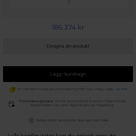
186 374 kr
Designa din produkt
Lägg i kundvagn
En månads frivillig självriskförsäkring från Easy Peasy ingår.
Läs mer
Tillverkningsvara.
Normal leveranstid 8-10 veckor. Observera att
leveranstiden kan vara något längre vid högsäsong.
Betala direkt, senare eller dela upp med Svea.