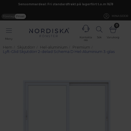
Sensommardeal: Fri standardfrakt på lagerfört t.o.m 16/8
Företag
Privat
MINA SIDOR
0
Kontakta
Sök
Varukorg
Meny
oss
Hem
Skjutdörr
Hel-aluminium
Premium
Lyft-Glid Skjutdörr 2-delad Schema D Hel-Aluminium 3-glas