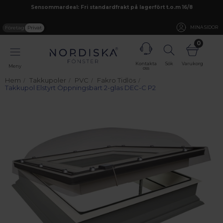
Sensommardeal: Fri standardfrakt på lagerfört t.o.m 16/8
Företag
Privat
MINA SIDOR
0
Kontakta
Sök
Varukorg
Meny
oss
Hem
Takkupoler
PVC
Fakro Tidlös
Takkupol Elstyrt Öppningsbart 2-glas DEC-C P2