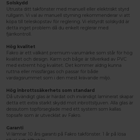
Solskydd
Utrusta ditt takfönster med manuell eller elektriskt styrd
rullgarin. Vi val av manuell styrning rekommenderar vi att
köpa till teleskopstav för reglering. Vi elstyrdt solskydd är
detta inget problem då du enkelt reglerar med
fjärrkontroll.
Hög kvalitet
Fakro är ett välkänt premium-varumärke som står för hög
kvalitet och design. Karm och båge är tillverkad av PVC
med extremt hög kvalitet. Det kommer aldrig kunna
ruttna eller missfärgas och passar för både
vardagsrummet som i den mest krävande miljö.
Hög inbrottssäkerhets som standard
Då utvändigt glas är härdat och invändigt laminerat skapar
detta ett extra starkt skydd mot inbrottstjuven. Alla glas är
dessutom topförseglade med ett system som kallas
topsafe som är utvecklat av Fakro.
Garanti
Vi lämnar 10 års garanti på Fakro takfönster. 1 år på lösa