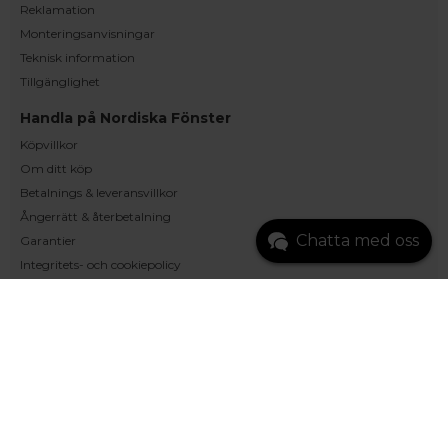
Reklamation
Monteringsanvisningar
Teknisk information
Tillgänglighet
Handla på Nordiska Fönster
Köpvillkor
Om ditt köp
Betalnings & leveransvillkor
Ångerrätt & återbetalning
Chatta med oss
Garantier
Integritets- och cookiepolicy
Trygg E-handel
Om Oss
Snabblänkar
Monterat och klart
Inspiration
Kunskapsbanken
Vanliga frågor och svar