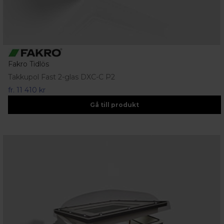
Fakro Tidlös
Takkupol Fast 2-glas DXC-C P2
fr.
11 410 kr
Gå till produkt