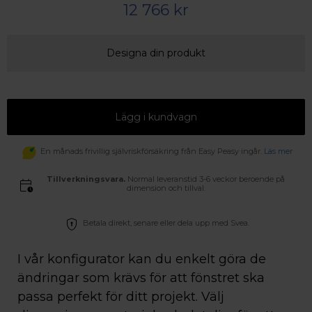
12 766 kr
Designa din produkt
Lägg i kundvagn
En månads frivillig självriskförsäkring från Easy Peasy ingår.
Läs mer
Tillverkningsvara.
Normal leveranstid 3-6 veckor beroende på
dimension och tillval.
Betala direkt, senare eller dela upp med Svea.
I vår konfigurator kan du enkelt göra de
ändringar som krävs för att fönstret ska
passa perfekt för ditt projekt. Välj