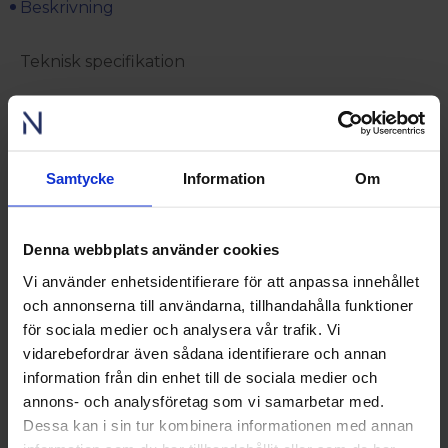
Beskrivning
Teknisk specifikation
Anvisningar
Fakro DEC-C P2 Z-Wave är ett platt elstyrt öppningsbart
Samtycke
Information
Om
takfönster med 2-glas isolerglas. Den yttre välvda kåpan är
tillverkat av slitstark klar polykarbonat som även går att
beställa i opal. Inbyggd regnsensor som automatiskt
stänger fönstret vid regn.
Denna webbplats använder cookies
Bra design och hög kvalitet som lämpar sig för både
Vi använder enhetsidentifierare för att anpassa innehållet
villaägare som i offentlig miljö. Utrustat med P2
och annonserna till användarna, tillhandahålla funktioner
inbrottsklassat glas med där glaset är laminerat på insidan
och härdat på utsidan. Det laminerade glaset gör att
för sociala medier och analysera vår trafik. Vi
glaset inte kan falla ner samt reducerar regnljud och
vidarebefordrar även sådana identifierare och annan
minskar blekning av inredning då det har inbyggt uv-
information från din enhet till de sociala medier och
skydd.
annons- och analysföretag som vi samarbetar med.
Dett platta takfönstret ger ett diskret intryck på taket.
Dessa kan i sin tur kombinera informationen med annan
Ljusinsläppet är överlägset alla andra fönster då det faller
naturligt från taket. Perfekt lösning för platta tak för man