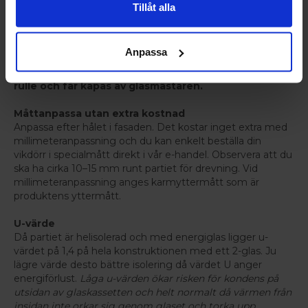
invändigt och utvändigt enligt lagkrav i BBR. Denna
Tillåt alla
vikdörr är utrustad med 24mm 2-glas kassett vilket borgar
för en välisolerad dörr.
OBS! Vikdörrar levereras alltid
med glaskassetten omonterad vid sidan om för att
Anpassa
reducera vikten. Vi rekommenderar att anlita en
glasmästare för glasning. Tätningslister kommer på
rulle och får kapas av glasmästaren.
Måttanpassa utan extra kostnad
Anpassa efter hålet i fasaden. Det kostar inget extra med
millimeteranpassning och du kan enkelt beställa din
vikdörr i specialmått direkt i vår e-handel. Observera att du
ska ha cirka 10–15 mm runt partiet för drevning. Vid
millimeteranpassning anges karmyttermått som är
produktens yttermått.
U-värde
Då partiet är helisolerad och med energiglas ligger u-
värdet på 1,4 på hela konstruktionen med ett 2-glas. Ju
lägre värde desto bättre isolering då värdet U anger
energiförlust.
Låga u-värden ökar risken för kondens på
utsidan av glaskassetten och helt normalt då värmen från
insidan inte orkar sig genom glaset och torka upp