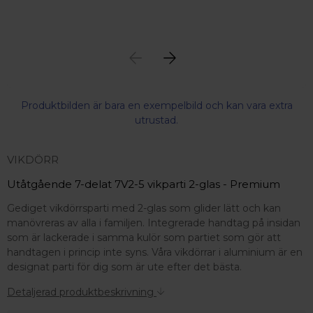
Produktbilden är bara en exempelbild och kan vara extra
utrustad.
VIKDÖRR
Utåtgående 7-delat 7V2-5 vikparti 2-glas - Premium
Gediget vikdörrsparti med 2-glas som glider lätt och kan
manövreras av alla i familjen. Integrerade handtag på insidan
som är lackerade i samma kulör som partiet som gör att
handtagen i princip inte syns. Våra vikdörrar i aluminium är en
designat parti för dig som är ute efter det bästa.
Detaljerad produktbeskrivning
 – med fokus på kvalitet, omtanke och djup kompetens.