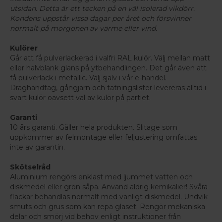
utsidan. Detta är ett tecken på en väl isolerad vikdörr.
Kondens uppstår vissa dagar per året och försvinner
normalt på morgonen av värme eller vind.
Kulörer
Går att få pulverlackerad i valfri RAL kulör. Välj mellan matt
eller halvblank glans på ytbehandlingen. Det går även att
få pulverlack i metallic. Välj själv i vår e-handel.
Draghandtag, gångjärn och tätningslister levereras alltid i
svart kulör oavsett val av kulör på partiet.
Garanti
10 års garanti. Gäller hela produkten. Slitage som
uppkommer av felmontage eller feljustering omfattas
inte av garantin.
Skötselråd
Aluminium rengörs enklast med ljummet vatten och
diskmedel eller grön såpa. Använd aldrig kemikalier! Svåra
fläckar behandlas normalt med vanligt diskmedel. Undvik
smuts och grus som kan repa glaset. Rengör mekaniska
delar och smörj vid behov enligt instruktioner från