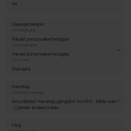
Vit
Glasegenskaper
Invändigt glas
Härdat personsäkerhetsglas
Utvändigt glas
Härdat personsäkerhetsglas
Ornament
Standard
Handtag
Invändigt handtag
Returfjädrat Handtag gångdörr SILVER - Båda sidor
- Cylinder endast insida
Färg
Invändig kulör