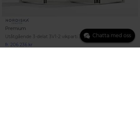
Premium
Chatta med oss
Utåtgående 3-delat 3V1-2 vikparti 3-glas
fr.
206 236 kr
Gå till produkt