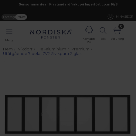
Sensommardeal: Fri standardfrakt på lagerfört t.o.m 16/8
Företag
Privat
MINA SIDOR
0
Kontakta
Sök
Varukorg
Meny
oss
Hem
Vikdörr
Hel-aluminium
Premium
Utåtgående 7-delat 7V2-5 vikparti 2-glas