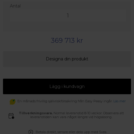
Antal
369 713 kr
Designa din produkt
Lägg i kundvagn
En månads frivillig självriskförsäkring från Easy Peasy ingår.
Läs mer
Tillverkningsvara.
Normal leveranstid 8-10 veckor. Observera att
leveranstiden kan vara något längre vid högsäsong.
Betala direkt, senare eller dela upp med Svea.