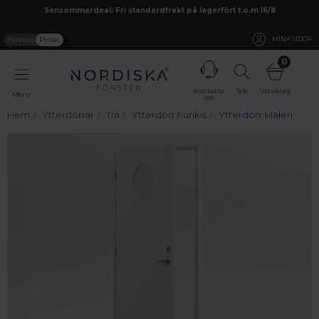
Sensommardeal: Fri standardfrakt på lagerfört t.o.m 16/8
Företag
Privat
MINA SIDOR
0
Kontakta
Sök
Varukorg
Meny
oss
Hem
Ytterdörrar
Trä
Ytterdörr Funkis
Ytterdörr Malen