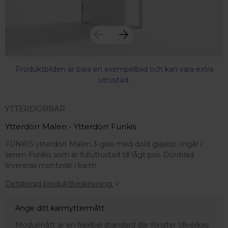
Produktbilden är bara en exempelbild och kan vara extra
utrustad.
YTTERDÖRRAR
Ytterdörr Malen - Ytterdörr Funkis
FUNKIS ytterdörr Malen 3-glas med dold glaslist. Ingår i
serien Funkis som är fullutrustad till lågt pris. Dörrblad
levereras monterat i karm.
Detaljerad produktbeskrivning
Ange ditt karmyttermått
 – med fokus på kvalitet, omtanke och djup kompetens.
Modulmått är en flexibel standard där fönster tillverkas