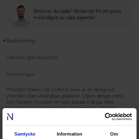
Behöver du hjälp? Klicka här för att prata
med någon av våra experter.
Beskrivning
Teknisk specifikation
Anvisningar
Ytterdörr Malen i vår FUNKIS-serie är en designad
ytterdörr utan utvändiga glaslister. Stilren design med
runt fönster i modern stil som passar många olika
hustyper. En välisolerad och välkomnande ytterdörr.
Konstruktion
Karmen är lamellimmad för extra stabilitet samt kvistfri på
synliga delar efter installation. Dörrbladet har en tjocklek
Samtycke
Information
Om