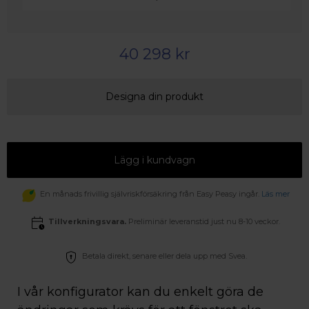
40 298 kr
Designa din produkt
Lägg i kundvagn
En månads frivillig självriskförsäkring från Easy Peasy ingår.
Läs mer
Tillverkningsvara.
Preliminär leveranstid just nu 8-10 veckor.
Betala direkt, senare eller dela upp med Svea.
I vår konfigurator kan du enkelt göra de