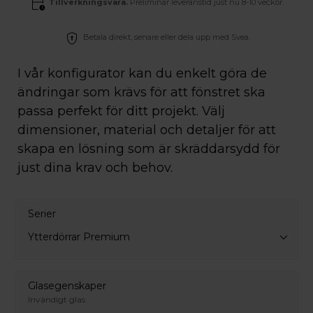
Tillverkningsvara.
Preliminär leveranstid just nu 8-10 veckor.
Betala direkt, senare eller dela upp med Svea.
I vår konfigurator kan du enkelt göra de
ändringar som krävs för att fönstret ska
passa perfekt för ditt projekt. Välj
dimensioner, material och detaljer för att
skapa en lösning som är skräddarsydd för
just dina krav och behov.
Serier
Ytterdörrar Premium
Glasegenskaper
Invändigt glas