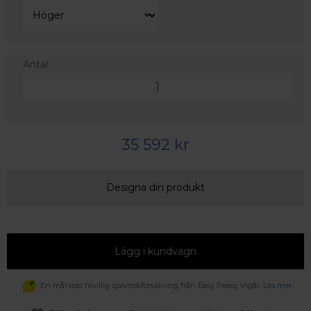
Antal
35 592 kr
Designa din produkt
Lägg i kundvagn
En månads frivillig självriskförsäkring från Easy Peasy ingår.
Läs mer