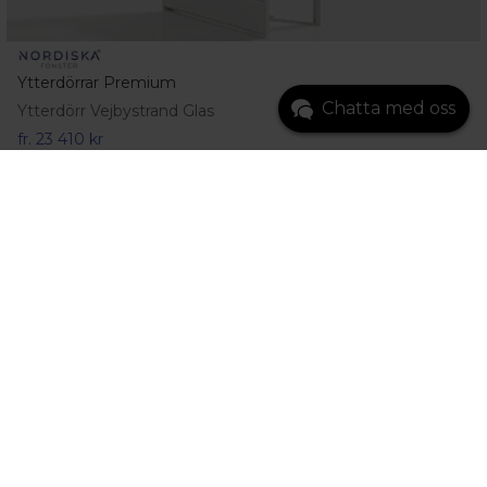
Ytterdörrar Premium
Chatta med oss
Ytterdörr Vejbystrand Glas
fr.
23 410 kr
Gå till produkt