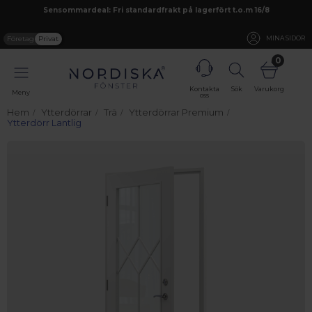
Sensommardeal: Fri standardfrakt på lagerfört t.o.m 16/8
Företag
Privat
MINA SIDOR
0
Kontakta
Sök
Varukorg
Meny
oss
Hem
Ytterdörrar
Trä
Ytterdörrar Premium
Ytterdörr Lantlig