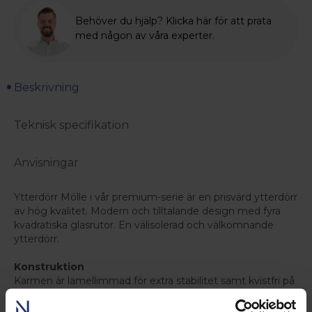
Behöver du hjälp? Klicka här för att prata
med någon av våra experter.
Beskrivning
Teknisk specifikation
Anvisningar
Ytterdörr Mölle i vår premium-serie är en prisvärd ytterdörr
av hög kvalitet. Modern och tilltalande design med fyra
kvadratiska glasrutor. En välisolerad och välkomnande
ytterdörr.
Konstruktion
Karmen är lamellimmad för extra stabilitet samt kvistfri på
synliga delar efter installation. Dörrbladet har en tjocklek
på 62mm och är uppbyggt med 55mm isolering och