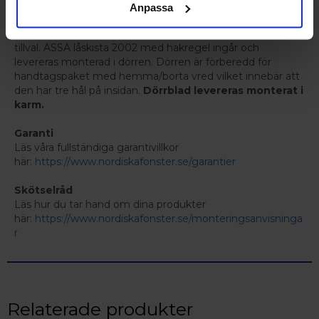
och insida (tvåfärgsmålning).
Anpassa
Dörren levereras utan handtag och cylindrar som är ett
tillval. ASSA låskista 2002 med hakregel ingår och
levereras monterad i dörren. Dörren är förberedd för
handtagspaket med hemma/borta vred vilket innebär att
den har tre hål på insidan.
Dörrblad levereras monterat i
karm.
Garanti
Läs våra fullständiga garantivillkor
här:
https://www.nordiskafonster.se/garantier
Skötselråd
Läs hur du tar hand om dina produkter
här:
https://www.nordiskafonster.se/monteringsanvisninga
r
Relaterade produkter