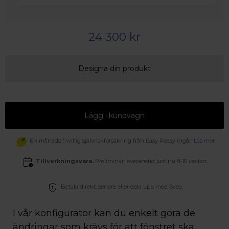
24 300 kr
Designa din produkt
Lägg i kundvagn
En månads frivillig självriskförsäkring från Easy Peasy ingår.
Läs mer
Tillverkningsvara.
Preliminär leveranstid just nu 8-10 veckor.
Betala direkt, senare eller dela upp med Svea.
I vår konfigurator kan du enkelt göra de
ändringar som krävs för att fönstret ska