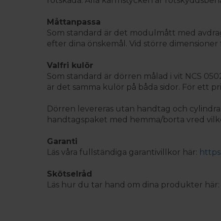
rötskada. Alla karmstycken är rötskyddsbe
Måttanpassa
Som standard är det modulmått med avdrag 2
efter dina önskemål. Vid större dimensioner f
Valfri kulör
Som standard är dörren målad i vit NCS 0502-Y.
är det samma kulör på båda sidor. För ett pri
Dörren levereras utan handtag och cylindrar 
handtagspaket med hemma/borta vred vilket 
Garanti
Läs våra fullständiga garantivillkor här:
https
Skötselråd
Läs hur du tar hand om dina produkter här