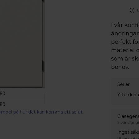
Betala direkt, senare eller dela upp med Svea.
I vår konf
ändringar 
perfekt fö
material o
som är sk
behov.
Serier
80
Ytterdörr
80
xempel på hur det kan komma att se ut.
Glasegen
Invändigt gl
Inget säk
Utvändigt g