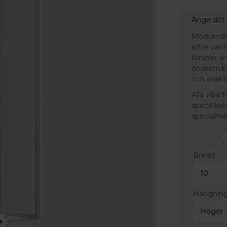
Ange ditt
Modulmått 
efter van
fönster a
önskemål.
och exakt 
Alla våra 
specifikat
specialmå
Bredd
Hängnin