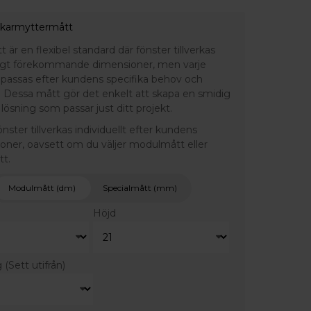
 karmyttermått
är en flexibel standard där fönster tillverkas
ligt förekommande dimensioner, men varje
npassas efter kundens specifika behov och
 Dessa mått gör det enkelt att skapa en smidig
lösning som passar just ditt projekt.
fönster tillverkas individuellt efter kundens
ioner, oavsett om du väljer modulmått eller
tt.
Modulmått (dm)
Specialmått (mm)
Höjd
g
(Sett utifrån)