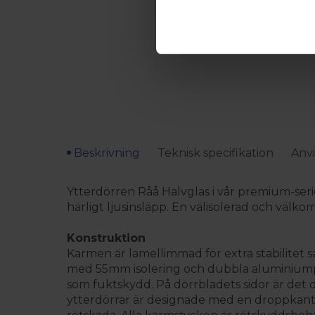
Beskrivning
Teknisk specifikation
Anvi
Ytterdörren Råå Halvglas i vår premium-serie 
härligt ljusinsläpp. En välisolerad och välk
Konstruktion
Karmen är lamellimmad för extra stabilitet s
med 55mm isolering och dubbla aluminiumpl
som fuktskydd. På dörrbladets sidor är det dub
ytterdörrar är designade med en droppkant ne