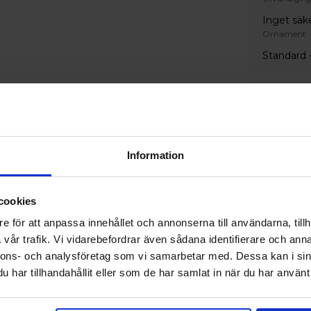
Inget säk
Ornament
Standard -
Handtag
Invändigt 
Inget ha
Information
Färg
Invändig ku
cookies
S 0502-Y
e för att anpassa innehållet och annonserna till användarna, tillh
Utvändig ku
vår trafik. Vi vidarebefordrar även sådana identifierare och anna
S 0502-Y
nnons- och analysföretag som vi samarbetar med. Dessa kan i sin
har tillhandahållit eller som de har samlat in när du har använt 
Extrautru
Tillval