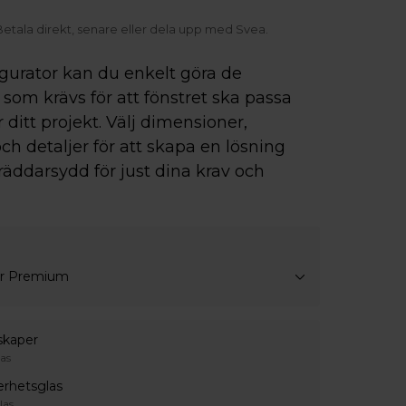
Frakt inom Sverige från 595 kr
igurator kan du enkelt göra de
som krävs för att fönstret ska passa
r ditt projekt. Välj dimensioner,
ch detaljer för att skapa en lösning
räddarsydd för just dina krav och
ar Premium
skaper
as
erhetsglas
las