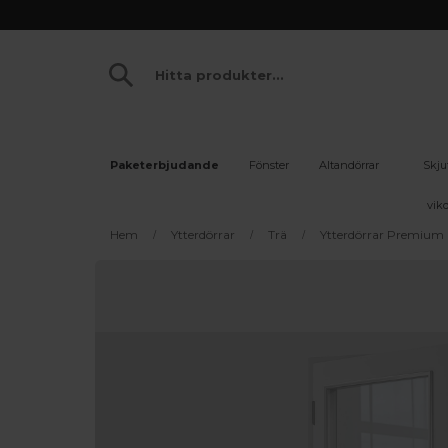
Paketerbjudande
Fönster
Altandörrar
Skju
vikd
Hem
Ytterdörrar
Trä
Ytterdörrar Premium