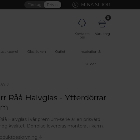
MINA SIDOR
Företag
Privat
0
Kontakta
Varukorg
oss
ustikpanel
Glasräcken
Outlet
Inspiration &
Guider
RAR
rr Råå Halvglas - Ytterdörrar
um
Råå Halvglas i vår premium-serie är en prisvärd
hög kvalitet. Dörrblad levereras monterat i karm.
roduktbeskrivning