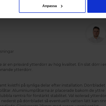
Synliga g
Anpassa
Låg trösk
sningar
är en prisvärd ytterdörr av hög kvalitet. En slät dörr i 
omnande ytterdörr.
amt kvistfri på synliga delar efter installation. Dörrbl
åtar. Aluminiumplåtarna är placerade bakom de yttre HD
bla ramträ för förstärkt stabilitet. Väl isolerad ytterdör
derst på dörrbladet så eventuellt vatten lätt kan rinna 