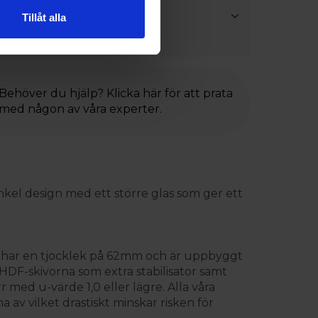
ångjärn
Tillåt alla
el (23mm)
Behöver du hjälp? Klicka här för att prata
med någon av våra experter.
enkel design med ett större glas som ger ett
adet har en tjocklek på 62mm och är uppbyggt
F-skivorna som extra stabilisator samt
r med u-värde 1,0 eller lägre. Alla våra
av vilket drastiskt minskar risken för