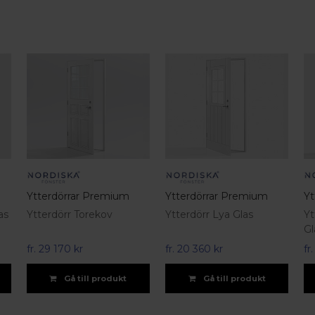
Ytterdörrar Premium
Ytterdörrar Premium
Yt
as
Ytterdörr Torekov
Ytterdörr Lya Glas
Yt
Gl
fr.
29 170 kr
fr.
20 360 kr
fr
Gå till produkt
Gå till produkt