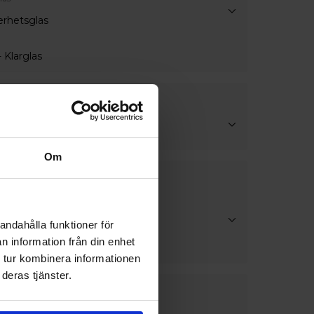
erhetsglas
 Klarglas
handtag
ndtag
Om
lör
andahålla funktioner för
lör
n information från din enhet
 tur kombinera informationen
deras tjänster.
stning