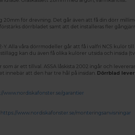
handlade. Glaskassett 28mm med argon, varmkantlist.
0mm för drevning. Det går även att få din dörr millime
örstärks dörrbladet samt att det installeras fler gångjärn 
 Alla våra dörrmodeller går att få i valfri NCS kulör till
stillägg kan du även få olika kulörer utsida och insida (t
som är ett tillval. ASSA låskista 2002 ingår och leverer
innebär att den har tre hål på insidan.
Dörrblad lever
://www.nordiskafonster.se/garantier
:
https://www.nordiskafonster.se/monteringsanvisningar