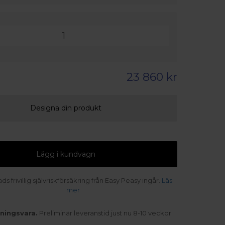
23 860 kr
Designa din produkt
Lägg i kundvagn
s frivillig självriskförsäkring från Easy Peasy ingår.
Läs
mer
kningsvara.
Preliminär leveranstid just nu 8-10 veckor.