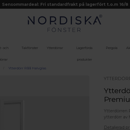
Sensommardeal: Fri standardfrakt på lagerfört t.o.m 16/8
t- och
Takfönster
Ytterdörrar
Lagerförda
Pergola
Ak
örrar
produkter
Ytterdörr Råå Halvglas
YTTERDÖR
Ytterdö
Premi
Ytterdörren 
ytterdörr av 
Detaljerad p