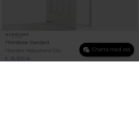
Ytterdörrar Standard
Chatta med oss
Ytterdörr Vejbystrand Glas
fr.
18 900 kr
Gå till produkt