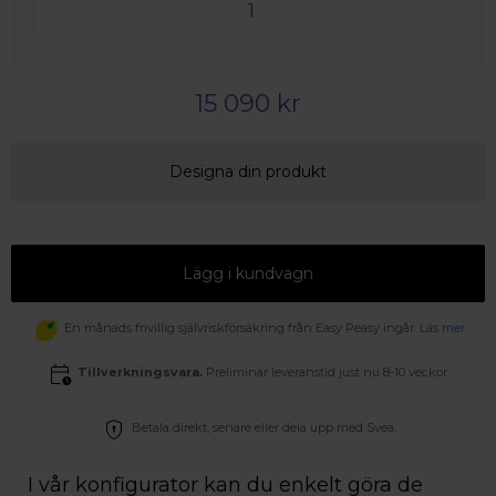
15 090 kr
Designa din produkt
Lägg i kundvagn
En månads frivillig självriskförsäkring från Easy Peasy ingår.
Läs mer
Tillverkningsvara.
Preliminär leveranstid just nu 8-10 veckor.
Betala direkt, senare eller dela upp med Svea.
I vår konfigurator kan du enkelt göra de