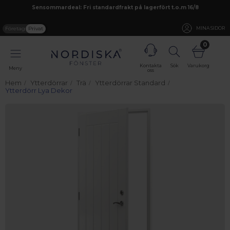
Sensommardeal: Fri standardfrakt på lagerfört t.o.m 16/8
Företag
Privat
MINA SIDOR
0
Kontakta
Sök
Varukorg
Meny
oss
Hem
Ytterdörrar
Trä
Ytterdörrar Standard
Ytterdörr Lya Dekor