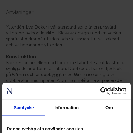
Anvisningar
Ytterdörr Lya Dekor i vår standard-serie är en prisvärd
ytterdörr av hög kvalitet. Klassisk design med en vacker
spårfräst dekor på utsidan och slät insida. En välisolerad
och välkomnande ytterdörr.
Konstruktion
Karmen är lamellimmad för extra stabilitet samt kvistfri på
synliga delar efter installation. Dörrbladet har en tjocklek
på 62mm och är uppbyggt med 55mm isolering och
dubbla aluminiumplåtar. Aluminiumplåtarna är placerade
bakom de yttre HDF-skivorna som extra stabilisator samt
som fuktskydd. På dörrbladets sidor är det dubbla ramträ
för förstärkt stabilitet. Väl isolerad ytterdörr med u-värde
1,0 eller lägre. Alla våra ytterdörrar är designade med en
Samtycke
Information
Om
droppkant nederst på dörrbladet så eventuellt vatten lätt
kan rinna av vilket drastiskt minskar risken för rötskada. Alla
karmstycken är rötskyddsbehandlade. All dekor är urfräst.
Denna webbplats använder cookies