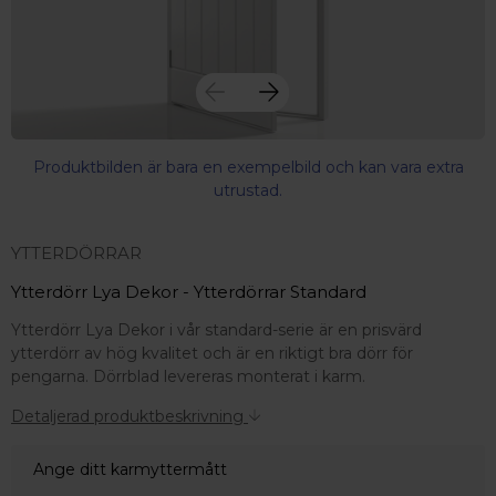
Produktbilden är bara en exempelbild och kan vara extra
utrustad.
YTTERDÖRRAR
Ytterdörr Lya Dekor - Ytterdörrar Standard
Ytterdörr Lya Dekor i vår standard-serie är en prisvärd
ytterdörr av hög kvalitet och är en riktigt bra dörr för
pengarna. Dörrblad levereras monterat i karm.
Detaljerad produktbeskrivning
Ange ditt karmyttermått
 – med fokus på kvalitet, omtanke och djup kompetens.