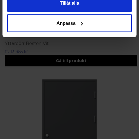
Tillåt alla
Anpassa
Brandklassade Ytterdörrar EI30
Ytterdörr Boston Vit
fr.
13 355 kr
Gå till produkt