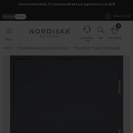
Sensommardeal: Fri standardfrakt på lagerfört t.o.m 16/8
Företag
Privat
MINA SIDOR
0
Kontakta
Sök
Varukorg
Meny
oss
Hem
Brandklassade ytterdörrar
Ytterdörr Falun Mörkgrå