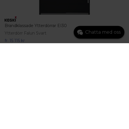
Brandklassade Ytterdörrar EI30
Chatta med oss
Ytterdörr Falun Svart
fr.
15 115 kr
Gå till produkt