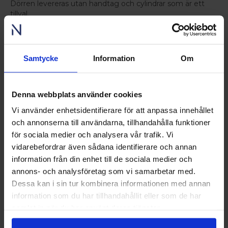
Dörren levereras utan handtag och cylindrar som är ett
tillval.
Relaterade produkter
Samtycke
Information
Om
Denna webbplats använder cookies
Vi använder enhetsidentifierare för att anpassa innehållet
och annonserna till användarna, tillhandahålla funktioner
för sociala medier och analysera vår trafik. Vi
vidarebefordrar även sådana identifierare och annan
information från din enhet till de sociala medier och
annons- och analysföretag som vi samarbetar med.
Dessa kan i sin tur kombinera informationen med annan
information som du har tillhandahållit eller som de har
samlat in när du har använt deras tjänster.