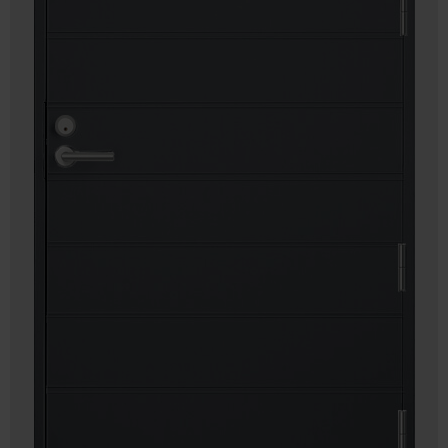
 – med fokus på kvalitet, omtanke och djup kompetens.