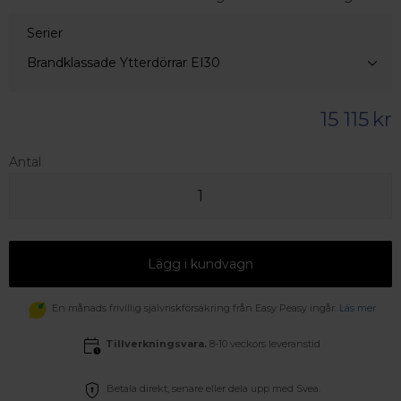
Serier
Brandklassade Ytterdörrar EI30
15 115
kr
Antal
Lägg i kundvagn
En månads frivillig självriskförsäkring från Easy Peasy ingår.
Läs mer
Tillverkningsvara.
8-10 veckors leveranstid
Betala direkt, senare eller dela upp med Svea.