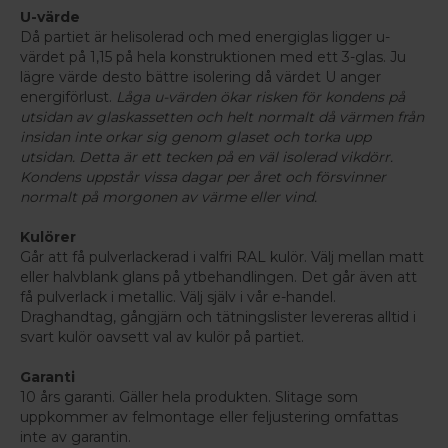
U-värde
Då partiet är helisolerad och med energiglas ligger u-
värdet på 1,15 på hela konstruktionen med ett 3-glas. Ju
lägre värde desto bättre isolering då värdet U anger
energiförlust.
Låga u-värden ökar risken för kondens på
utsidan av glaskassetten och helt normalt då värmen från
insidan inte orkar sig genom glaset och torka upp
utsidan. Detta är ett tecken på en väl isolerad vikdörr.
Kondens uppstår vissa dagar per året och försvinner
normalt på morgonen av värme eller vind.
Kulörer
Går att få pulverlackerad i valfri RAL kulör. Välj mellan matt
eller halvblank glans på ytbehandlingen. Det går även att
få pulverlack i metallic. Välj själv i vår e-handel.
Draghandtag, gångjärn och tätningslister levereras alltid i
svart kulör oavsett val av kulör på partiet.
Garanti
10 års garanti. Gäller hela produkten. Slitage som
uppkommer av felmontage eller feljustering omfattas
inte av garantin.