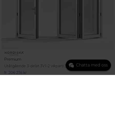
Premium
Chatta med oss
Utåtgående 3-delat 3V1-2 vikparti 3-glas
fr.
206 236 kr
Gå till produkt