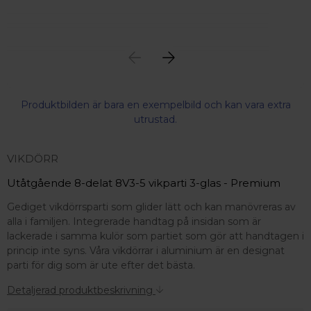
Produktbilden är bara en exempelbild och kan vara extra
utrustad.
VIKDÖRR
Utåtgående 8-delat 8V3-5 vikparti 3-glas - Premium
Gediget vikdörrsparti som glider lätt och kan manövreras av
alla i familjen. Integrerade handtag på insidan som är
lackerade i samma kulör som partiet som gör att handtagen i
princip inte syns. Våra vikdörrar i aluminium är en designat
parti för dig som är ute efter det bästa.
Detaljerad produktbeskrivning
 – med fokus på kvalitet, omtanke och djup kompetens.