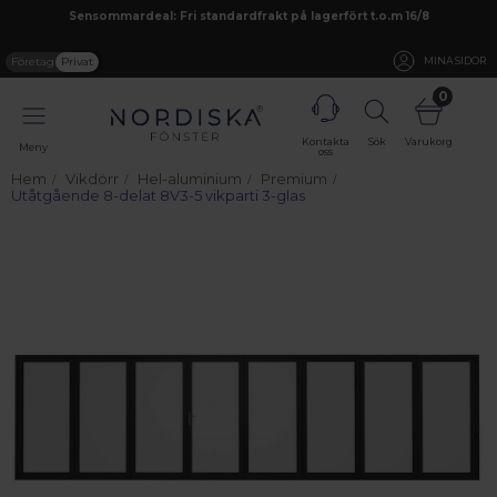
Sensommardeal: Fri standardfrakt på lagerfört t.o.m 16/8
Företag
Privat
MINA SIDOR
0
Kontakta
Sök
Varukorg
Meny
oss
Hem
Vikdörr
Hel-aluminium
Premium
Utåtgående 8-delat 8V3-5 vikparti 3-glas