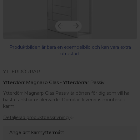
Produktbilden är bara en exempelbild och kan vara extra
utrustad.
YTTERDÖRRAR
Ytterdörr Magnarp Glas - Ytterdörrar Passiv
Ytterdörr Magnarp Glas Passiv är dörren för dig som vill ha
bästa tänkbara isolervärde. Dörrblad levereras monterat i
karm.
Detaljerad produktbeskrivning
Ange ditt karmyttermått
 – med fokus på kvalitet, omtanke och djup kompetens.