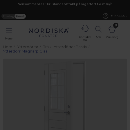
Sensommardeal: Fri standardfrakt på lagerfört t.o.m 16/8
Företag
Privat
MINA SIDOR
0
Kontakta
Sök
Varukorg
Meny
oss
Hem
Ytterdörrar
Trä
Ytterdörrar Passiv
Ytterdörr Magnarp Glas