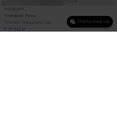
Ytterdörrar Passiv
Chatta med oss
Ytterdörr Vejbystrand Glas
fr.
37 340 kr
Gå till produkt