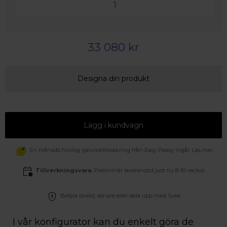
33 080 kr
Designa din produkt
Lägg i kundvagn
En månads frivillig självriskförsäkring från Easy Peasy ingår.
Läs mer
Tillverkningsvara.
Preliminär leveranstid just nu 8-10 veckor.
Betala direkt, senare eller dela upp med Svea.
I vår konfigurator kan du enkelt göra de