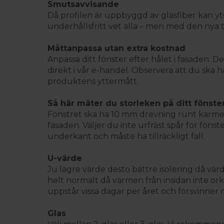
Smutsavvisande
Då profilen är uppbyggd av glasfiber kan 
underhållsfritt vet alla – men med den nya 
Måttanpassa utan extra kostnad
Anpassa ditt fönster efter hålet i fasaden. 
direkt i vår e-handel. Observera att du ska
produktens yttermått.
Så här mäter du storleken på ditt fönste
Fönstret ska ha 10 mm drevning runt karmen.
fasaden. Väljer du inte urfräst spår för fö
underkant och måste ha tillräckligt fall.
U-värde
Ju lägre värde desto bättre isolering då vä
helt normalt då värmen från insidan inte ork
uppstår vissa dagar per året och försvinner
Glas