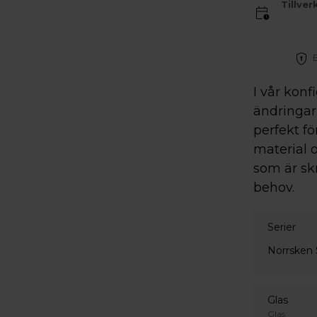
Tillver
I vår konf
ändringar 
perfekt fö
material o
som är sk
behov.
Serier
Norrsken 
Glas
Glas