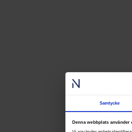
Samtycke
Denna webbplats använder 
Vi använder enhetsidentifierar