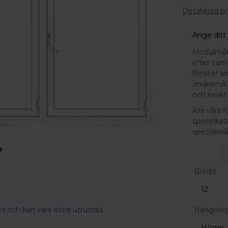
Detaljerad p
Ange ditt
Modulmått 
efter van
fönster a
önskemål.
och exakt 
Alla våra 
specifikat
specialmå
Bredd
Hängnin
d och kan vara extra utrustad.