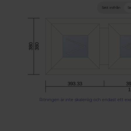
Sett inifrån
Se
380
380
393.33
39
1
Ritningen är inte skalenlig och endast ett e