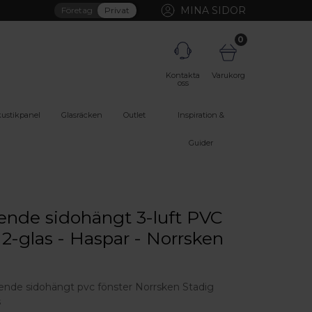
MINA SIDOR
Företag
Privat
0
Kontakta
Varukorg
oss
ustikpanel
Glasräcken
Outlet
Inspiration &
Guider
ende sidohängt 3-luft PVC
 2-glas - Haspar - Norrsken
ående sidohängt pvc fönster Norrsken Stadig
s