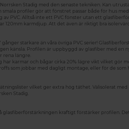
n Norrsken Stadig med den senaste tekniken. Kan utrust
 smala profiler gör att fönstret passar både för hus med m
v PVC. Alltså inte ett PVC fönster utan ett glasfiberfön
ar 120mm karmdjup. Att det även är riktigt bra isolervärd
 7 gånger starkare än våra övriga PVC serier! Glasfiberfö
gen känsla. Profilen är uppbyggd av glasfiber med en 
r rena längre.
g har karmar och bågar cirka 20% lägre vikt vilket gör 
offs som jobbar med dagligt montage, eller för de som he
ngslister vilket ger extra hög täthet. Välisolerat med 
rsken Stadig.
å glasfiberförstärkningen kraftigt förstärker profilen. Det