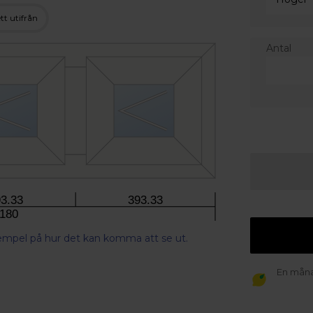
tt utifrån
Antal
3.33
393.33
180
xempel på hur det kan komma att se ut.
En månad