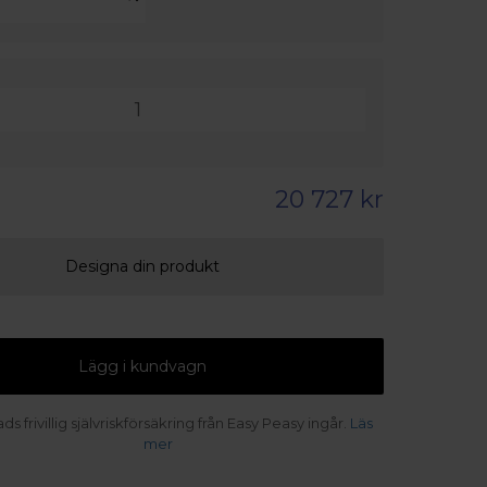
20 727 kr
Designa din produkt
Lägg i kundvagn
s frivillig självriskförsäkring från Easy Peasy ingår.
Läs
mer