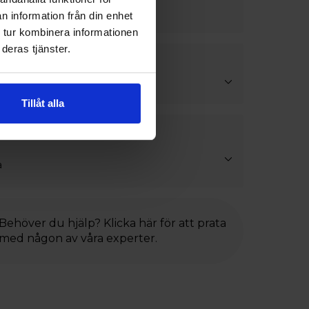
n information från din enhet
 tur kombinera informationen
deras tjänster.
h mittpost
Tillåt alla
stning
a
Behöver du hjälp? Klicka här för att prata
med någon av våra experter.