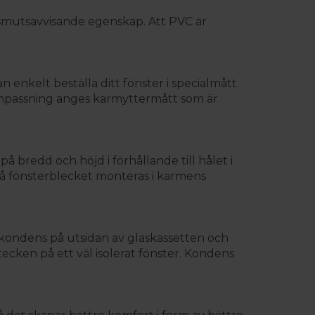
smutsavvisande egenskap. Att PVC är
 enkelt beställa ditt fönster i specialmått
ranpassning anges karmyttermått som är
 bredd och höjd i förhållande till hålet i
då fönsterblecket monteras i karmens
r kondens på utsidan av glaskassetten och
ecken på ett väl isolerat fönster. Kondens