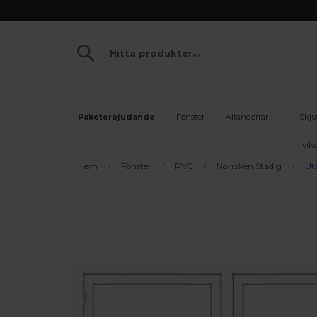
Paketerbjudande
Fönster
Altandörrar
Skju
vikd
Hem
Fönster
PVC
Norrsken Stadig
Ut