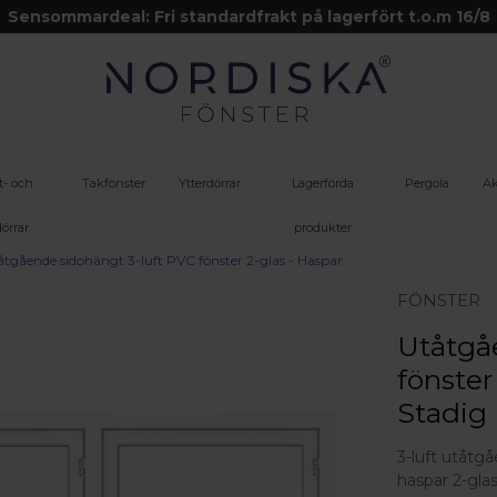
Sensommardeal: Fri standardfrakt på lagerfört t.o.m 16/8
t- och
Takfönster
Ytterdörrar
Lagerförda
Pergola
Ak
örrar
produkter
åtgående sidohängt 3-luft PVC fönster 2-glas - Haspar
FÖNSTER
Utåtgå
fönster
Stadig
3-luft utåtg
haspar 2-gla