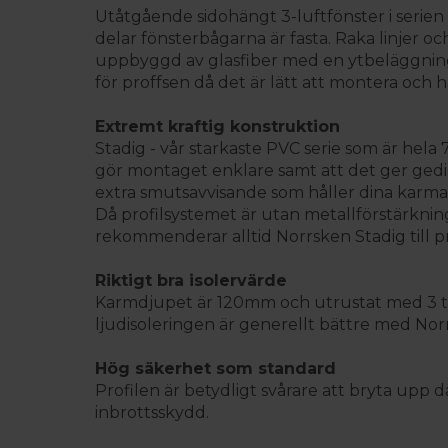
Utåtgående sidohängt 3-luftfönster i serie
delar fönsterbågarna är fasta. Raka linjer och
uppbyggd av glasfiber med en ytbeläggning a
för proffsen då det är lätt att montera och h
Extremt kraftig konstruktion
Stadig - vår starkaste PVC serie som är hela
gör montaget enklare samt att det ger gedi
extra smutsavvisande som håller dina karma
Då profilsystemet är utan metallförstärknin
rekommenderar alltid Norrsken Stadig till pr
Riktigt bra isolervärde
Karmdjupet är 120mm och utrustat med 3 tätni
ljudisoleringen är generellt bättre med Nor
Hög säkerhet som standard
Profilen är betydligt svårare att bryta upp d
inbrottsskydd.