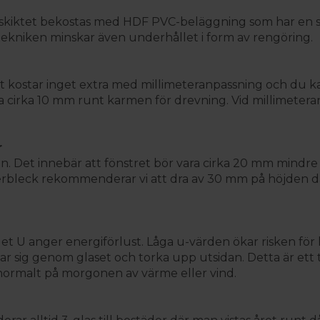
ytskiktet bekostas med HDF PVC-beläggning som har en 
tekniken minskar även underhållet i form av rengöring.
Det kostar inget extra med millimeteranpassning och du kan
 ha cirka 10 mm runt karmen för drevning. Vid millimete
r
 Det innebär att fönstret bör vara cirka 20 mm mindre på
nsterbleck rekommenderar vi att dra av 30 mm på höjden 
rdet U anger energiförlust. Låga u-värden ökar risken fö
ar sig genom glaset och torka upp utsidan. Detta är ett t
 normalt på morgonen av värme eller vind.