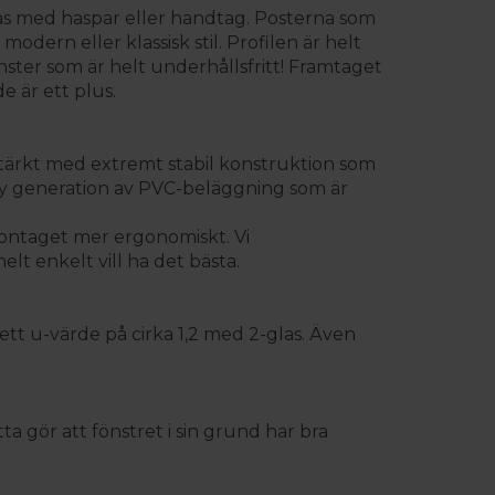
as med haspar eller handtag. Posterna som
odern eller klassisk stil. Profilen är helt
ster som är helt underhållsfritt! Framtaget
e är ett plus.
rstärkt med extremt stabil konstruktion som
ny generation av PVC-beläggning som är
montaget mer ergonomiskt. Vi
lt enkelt vill ha det bästa.
ett u-värde på cirka 1,2 med 2-glas. Även
ta gör att fönstret i sin grund har bra