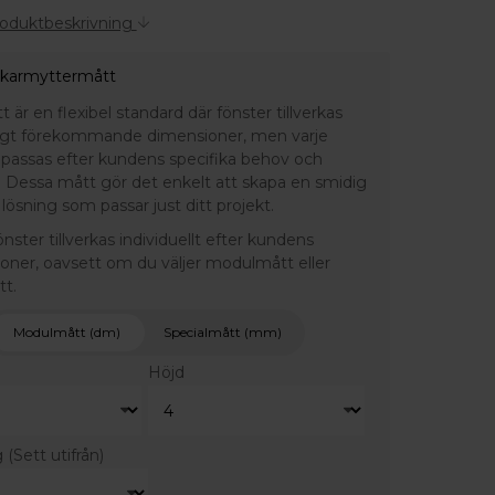
roduktbeskrivning
 karmyttermått
är en flexibel standard där fönster tillverkas
ligt förekommande dimensioner, men varje
npassas efter kundens specifika behov och
 Dessa mått gör det enkelt att skapa en smidig
lösning som passar just ditt projekt.
fönster tillverkas individuellt efter kundens
ioner, oavsett om du väljer modulmått eller
tt.
Modulmått (dm)
Specialmått (mm)
Höjd
g
(Sett utifrån)