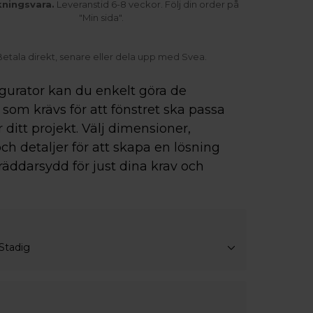
kningsvara.
Leveranstid 6-8 veckor. Följ din order på
"Min sida".
Betala direkt, senare eller dela upp med Svea.
igurator kan du enkelt göra de
som krävs för att fönstret ska passa
r ditt projekt. Välj dimensioner,
ch detaljer för att skapa en lösning
räddarsydd för just dina krav och
Stadig